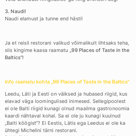
3. Naudi!
Naudi elamust ja tunne end hästi!
Ja et reisil restorani valikud võimalikult lihtsaks teha,
siis kingime kaasa raamatu
„99 Places of Taste in the
Baltics“!
Info raamatu kohta „99 Places of Taste in the Baltics“
Leedu, Läti ja Eesti on väiksed ja hubased riigid, kus
elavad väga loomingulised inimesed. Sellegipoolest
ei ole Balti riigid kunagi olnud maailma gastronoomia
kaardi nähtaval kohal. Sa ei ole ju kunagi kuulnud
„Balti köögist“? Ei Eestis, Lätis ega Leedus ei ole ka
ühtegi Michelini tärni restorani.