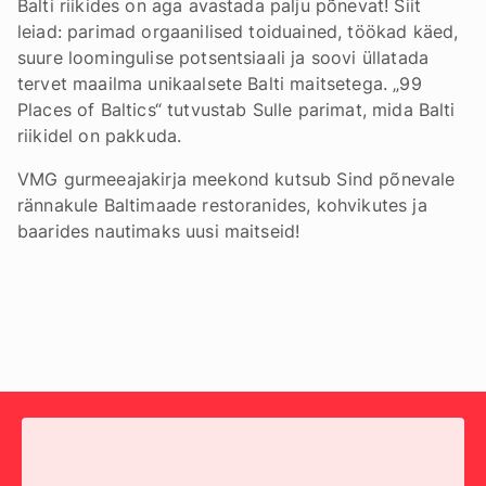
Balti riikides on aga avastada palju põnevat! Siit
leiad: parimad orgaanilised toiduained, töökad käed,
suure loomingulise potsentsiaali ja soovi üllatada
tervet maailma unikaalsete Balti maitsetega. „99
Places of Baltics“ tutvustab Sulle parimat, mida Balti
riikidel on pakkuda.
VMG gurmeeajakirja meekond kutsub Sind põnevale
rännakule Baltimaade restoranides, kohvikutes ja
baarides nautimaks uusi maitseid!