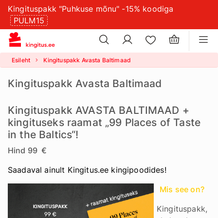
Kingituspakk "Puhkuse mõnu" -15% koodiga
×
küpsistesätteid
PULM15
×
Esileht
Kingituspakk Avasta Baltimaad
Kingituspakk Avasta Baltimaad
Kingituspakk AVASTA BALTIMAAD +
kingituseks raamat „99 Places of Taste
in the Baltics“!
Hind 99 €
Saadaval ainult Kingitus.ee kingipoodides!
Mis see on?
Kingituspakk,