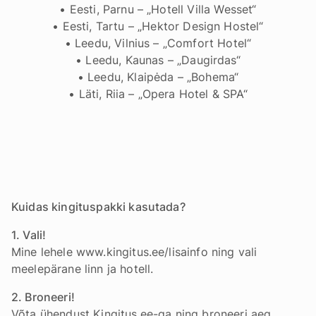
• Eesti, Parnu – „Hotell Villa Wesset“
• Eesti, Tartu – „Hektor Design Hostel“
• Leedu, Vilnius – „Comfort Hotel“
• Leedu, Kaunas – „Daugirdas“
• Leedu, Klaipėda – „Bohema“
• Läti, Riia – „Opera Hotel & SPA“
Kuidas kingituspakki kasutada?
1. Vali!
Mine lehele www.kingitus.ee/lisainfo ning vali
meelepärane linn ja hotell.
2. Broneeri!
Võta ühendust Kingitus.ee-ga ning broneeri aeg.