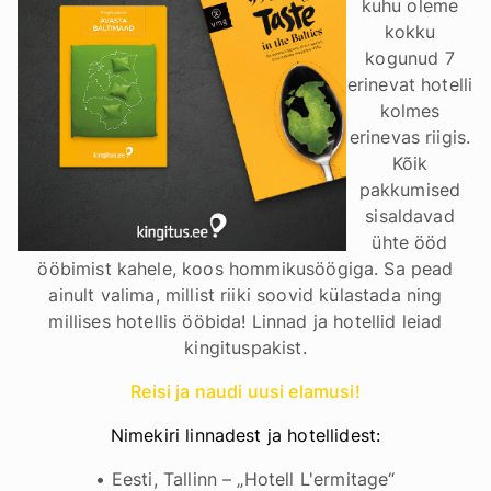
kuhu oleme
kokku
kogunud 7
erinevat hotelli
kolmes
erinevas riigis.
Kõik
pakkumised
sisaldavad
ühte ööd
ööbimist kahele, koos hommikusöögiga. Sa pead
ainult valima, millist riiki soovid külastada ning
millises hotellis ööbida! Linnad ja hotellid leiad
kingituspakist.
Reisi ja naudi uusi elamusi!
Nimekiri linnadest ja hotellidest:
• Eesti, Tallinn – „Hotell L'ermitage“