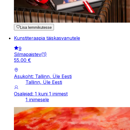
Lisa lemmikutesse
Kunstiteraapia täiskasvanutele
9
Silmapaistev
(
1
)
55
,
00
€
Asukoht: Tallinn, Üle Eesti
Tallinn, Üle Eesti
Osalejad: 1 kuni 1 inimest
1 inimesele