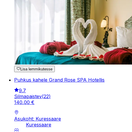
Lisa lemmikutesse
Puhkus kahele Grand Rose SPA Hotellis
9.7
Silmapaistev
(
22
)
140
,
00
€
Asukoht: Kuressaare
Kuressaare