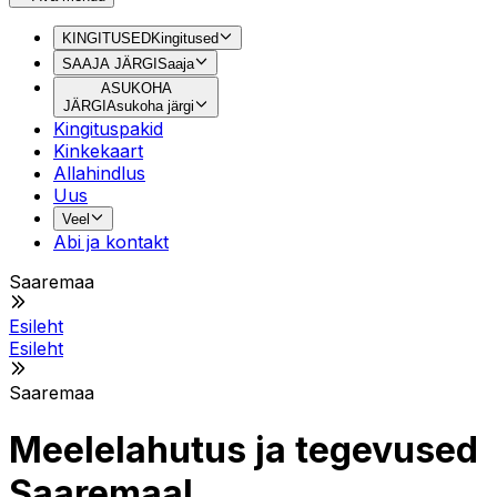
KINGITUSED
Kingitused
SAAJA JÄRGI
Saaja
ASUKOHA
JÄRGI
Asukoha järgi
Kingituspakid
Kinkekaart
Allahindlus
Uus
Veel
Abi ja kontakt
Saaremaa
Esileht
Esileht
Saaremaa
Meelelahutus ja tegevused
Saaremaal