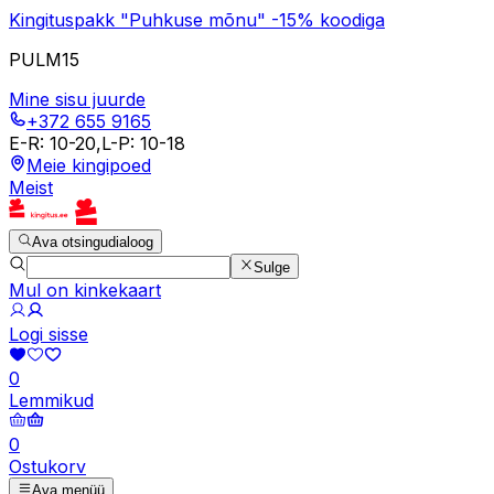
Kingituspakk "Puhkuse mõnu" -15% koodiga
PULM15
Mine sisu juurde
+372 655 9165
E-R
:
10-20
,
L-P
:
10-18
Meie kingipoed
Meist
Ava otsingudialoog
Sulge
Mul on kinkekaart
Logi sisse
0
Lemmikud
0
Ostukorv
Ava menüü