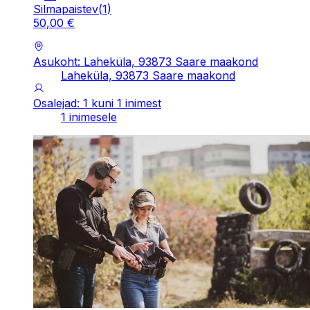
Silmapaistev
(
1
)
50
,
00
€
Asukoht: Laheküla, 93873 Saare maakond
Laheküla, 93873 Saare maakond
Osalejad: 1 kuni 1 inimest
1 inimesele