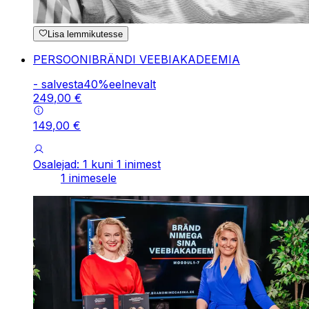
Lisa lemmikutesse
PERSOONIBRÄNDI VEEBIAKADEEMIA
-
salvesta
40
%
eelnevalt
249
,
00
€
149
,
00
€
Osalejad: 1 kuni 1 inimest
1 inimesele