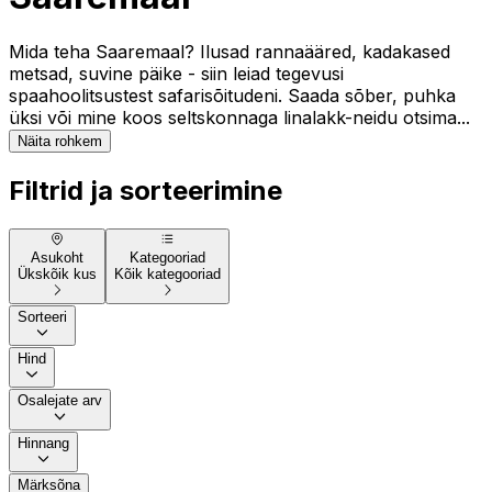
Mida teha Saaremaal? Ilusad rannaääred, kadakased
metsad, suvine päike - siin leiad tegevusi
spaahoolitsustest safarisõitudeni. Saada sõber, puhka
üksi või mine koos seltskonnaga linalakk-neidu otsima...
Näita rohkem
Filtrid ja sorteerimine
Asukoht
Kategooriad
Ükskõik kus
Kõik kategooriad
Sorteeri
Hind
Osalejate arv
Hinnang
Märksõna