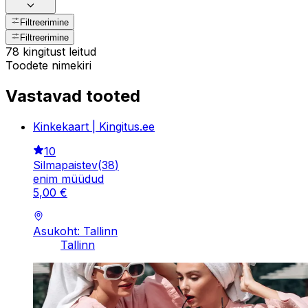
Filtreerimine
Filtreerimine
78 kingitust leitud
Toodete nimekiri
Vastavad tooted
Kinkekaart | Kingitus.ee
10
Silmapaistev
(
38
)
enim müüdud
5
,
00
€
Asukoht: Tallinn
Tallinn