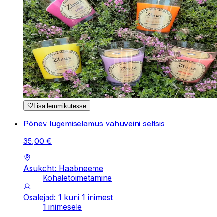
Lisa lemmikutesse
Põnev lugemiselamus vahuveini seltsis
35
,
00
€
Asukoht: Haabneeme
Kohaletoimetamine
Osalejad: 1 kuni 1 inimest
1 inimesele