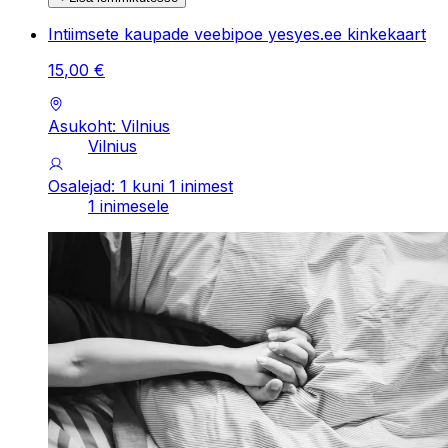
Intiimsete kaupade veebipoe yesyes.ee kinkekaart
15
,
00
€
Asukoht: Vilnius
Vilnius
Osalejad: 1 kuni 1 inimest
1 inimesele