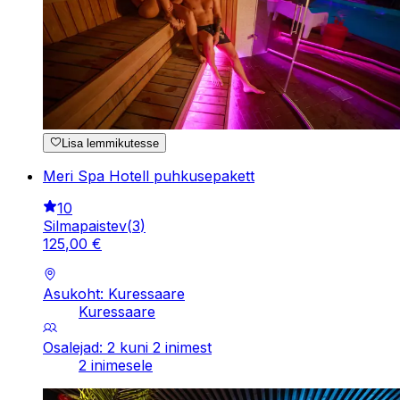
Lisa lemmikutesse
Meri Spa Hotell puhkusepakett
10
Silmapaistev
(
3
)
125
,
00
€
Asukoht: Kuressaare
Kuressaare
Osalejad: 2 kuni 2 inimest
2 inimesele