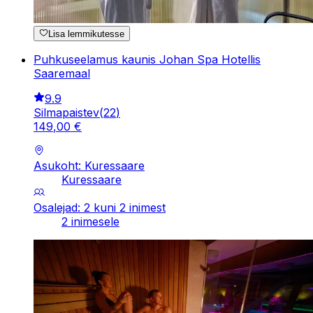
Lisa lemmikutesse
Puhkuseelamus kaunis Johan Spa Hotellis
Saaremaal
9.9
Silmapaistev
(
22
)
149
,
00
€
Asukoht: Kuressaare
Kuressaare
Osalejad: 2 kuni 2 inimest
2 inimesele