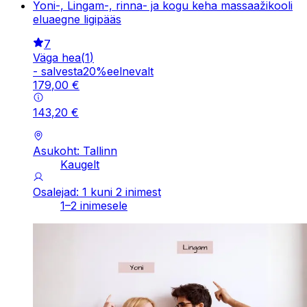
Yoni-, Lingam-, rinna- ja kogu keha massaažikooli
eluaegne ligipääs
7
Väga hea
(
1
)
-
salvesta
20
%
eelnevalt
179
,
00
€
143
,
20
€
Asukoht: Tallinn
Kaugelt
Osalejad: 1 kuni 2 inimest
1–2 inimesele