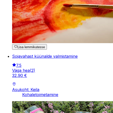
Lisa lemmikutesse
Sojavahast küünalde valmistamine
7.5
Väga hea
(
2
)
32
,
90
€
Asukoht: Keila
Kohaletoimetamine