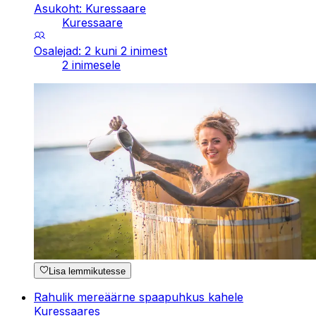
Asukoht: Kuressaare
Kuressaare
Osalejad: 2 kuni 2 inimest
2 inimesele
Lisa lemmikutesse
Rahulik mereäärne spaapuhkus kahele
Kuressaares