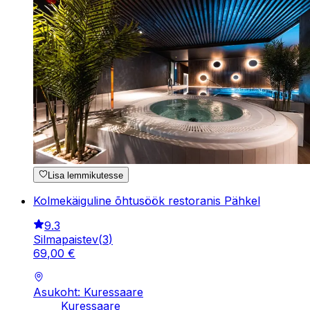
Lisa lemmikutesse
Kolmekäiguline õhtusöök restoranis Pähkel
9.3
Silmapaistev
(
3
)
69
,
00
€
Asukoht: Kuressaare
Kuressaare