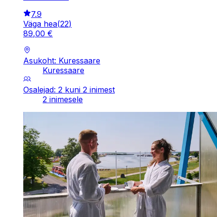
7.9
Väga hea
(
22
)
89
,
00
€
Asukoht: Kuressaare
Kuressaare
Osalejad: 2 kuni 2 inimest
2 inimesele