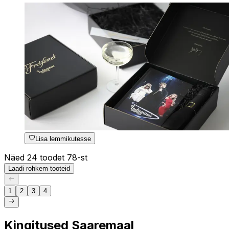
Lisa lemmikutesse
Näed 24 toodet 78-st
Laadi rohkem tooteid
1
2
3
4
Kingitused Saaremaal