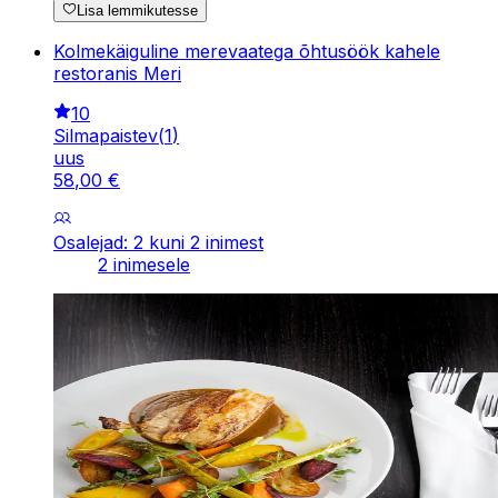
Lisa lemmikutesse
Kolmekäiguline merevaatega õhtusöök kahele
restoranis Meri
10
Silmapaistev
(
1
)
uus
58
,
00
€
Osalejad: 2 kuni 2 inimest
2 inimesele