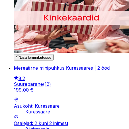
Lisa lemmikutesse
Mereäärne minipuhkus Kuressaares | 2 ööd
8.2
Suurepärane
(
12
)
199
,
00
€
Asukoht: Kuressaare
Kuressaare
Osalejad: 2 kuni 2 inimest