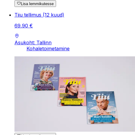
Lisa lemmikutesse
Tiiu tellimus (12 kuud)
69
,
90
€
Asukoht: Tallinn
Kohaletoimetamine