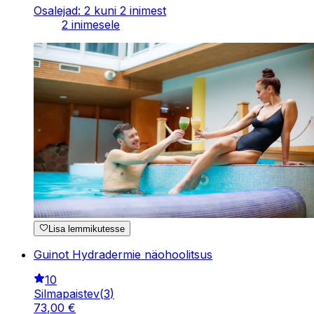
Osalejad: 2 kuni 2 inimest
2 inimesele
Lisa lemmikutesse
Guinot Hydradermie näohoolitsus
10
Silmapaistev
(
3
)
73
,
00
€