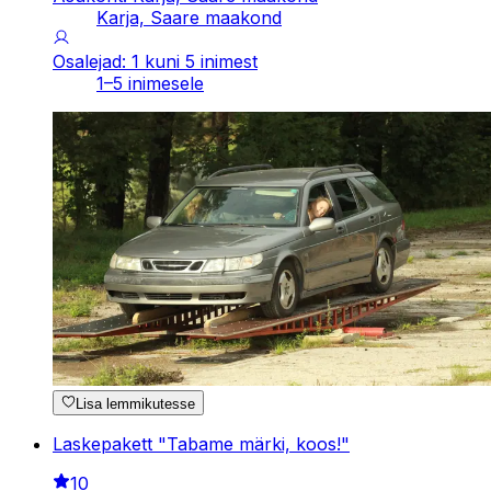
Karja, Saare maakond
Osalejad: 1 kuni 5 inimest
1–5 inimesele
Lisa lemmikutesse
Laskepakett "Tabame märki, koos!"
10