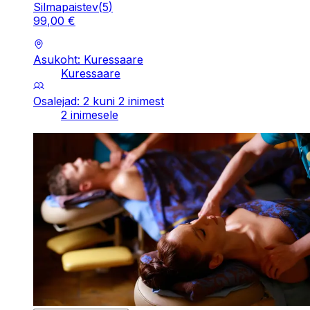
Silmapaistev
(
5
)
99
,
00
€
Asukoht: Kuressaare
Kuressaare
Osalejad: 2 kuni 2 inimest
2 inimesele