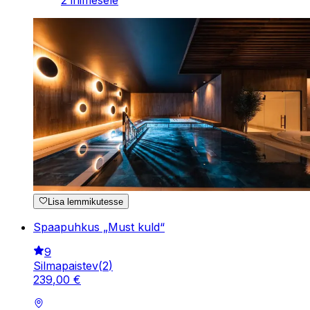
2 inimesele
Lisa lemmikutesse
Spaapuhkus „Must kuld“
9
Silmapaistev
(
2
)
239
,
00
€