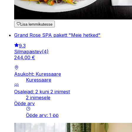
Lisa lemmikutesse
Grand Rose SPA pakett "Meie hetked"
9.3
Silmapaistev
(
4
)
244
,
00
€
Asukoht: Kuressaare
Kuressaare
Osalejad: 2 kuni 2 inimest
2 inimesele
Ööde arv
Ööde arv
:
1
öö