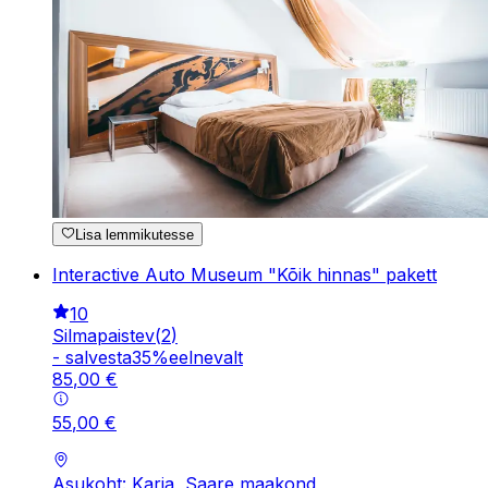
Lisa lemmikutesse
Interactive Auto Museum "Kõik hinnas" pakett
10
Silmapaistev
(
2
)
-
salvesta
35
%
eelnevalt
85
,
00
€
55
,
00
€
Asukoht: Karja, Saare maakond