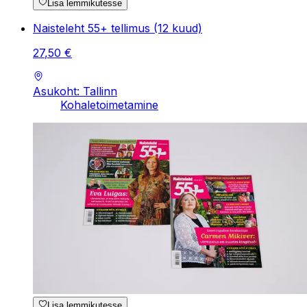
Lisa lemmikutesse
Naisteleht 55+ tellimus (12 kuud)
27
,
50
€
Asukoht: Tallinn
Kohaletoimetamine
Lisa lemmikutesse