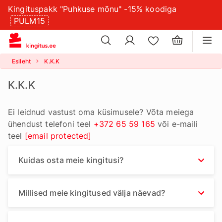
Kingituspakk "Puhkuse mõnu" -15% koodiga
×
küpsistesätteid
PULM15
×
Esileht
K.K.K
K.K.K
Ei leidnud vastust oma küsimusele? Võta meiega
ühendust telefoni teel
+372 65 59 165
või e-maili
teel
[email protected]
Kuidas osta meie kingitusi?
Millised meie kingitused välja näevad?