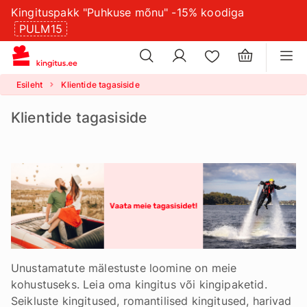
Kingituspakk "Puhkuse mõnu" -15% koodiga
×
küpsistesätteid
PULM15
×
Esileht
Klientide tagasiside
Klientide tagasiside
Unustamatute mälestuste loomine on meie
kohustuseks. Leia oma kingitus või kingipaketid.
Seikluste kingitused, romantilised kingitused, harivad