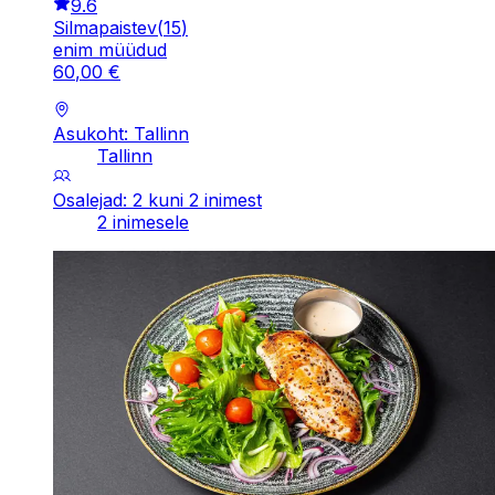
9.6
Silmapaistev
(
15
)
enim müüdud
60
,
00
€
Asukoht: Tallinn
Tallinn
Osalejad: 2 kuni 2 inimest
2 inimesele