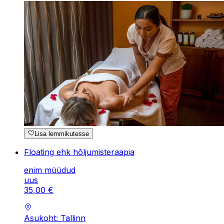
Lisa lemmikutesse
Floating ehk hõljumisteraapia
enim müüdud
uus
35
,
00
€
Asukoht: Tallinn