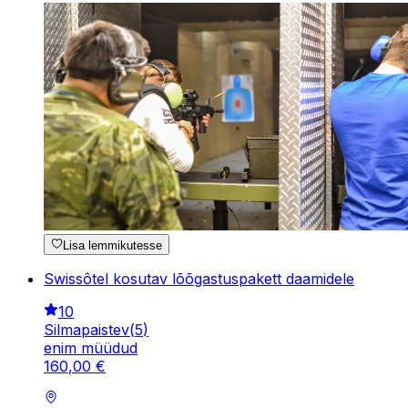
Lisa lemmikutesse
Swissôtel kosutav lõõgastuspakett daamidele
10
Silmapaistev
(
5
)
enim müüdud
160
,
00
€