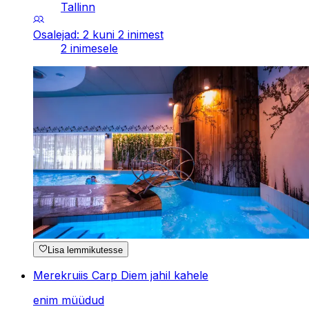
Tallinn
Osalejad: 2 kuni 2 inimest
2 inimesele
Lisa lemmikutesse
Merekruiis Carp Diem jahil kahele
enim müüdud