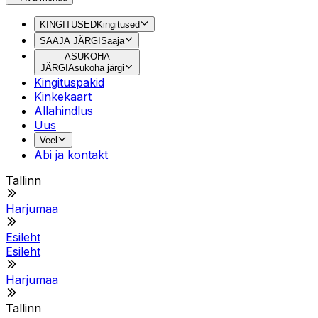
KINGITUSED
Kingitused
SAAJA JÄRGI
Saaja
ASUKOHA
JÄRGI
Asukoha järgi
Kingituspakid
Kinkekaart
Allahindlus
Uus
Veel
Abi ja kontakt
Tallinn
Harjumaa
Esileht
Esileht
Harjumaa
Tallinn