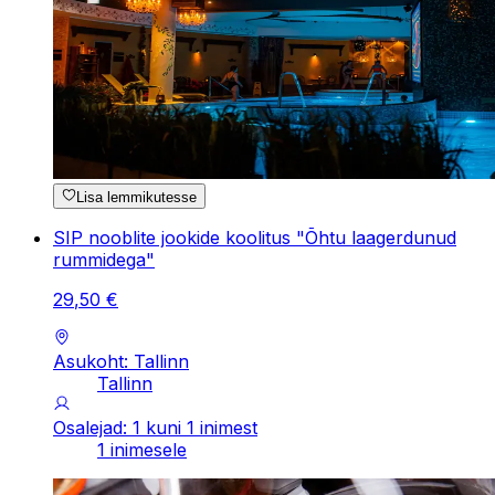
Lisa lemmikutesse
SIP nooblite jookide koolitus "Õhtu laagerdunud
rummidega"
29
,
50
€
Asukoht: Tallinn
Tallinn
Osalejad: 1 kuni 1 inimest
1 inimesele