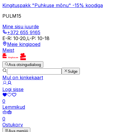
Kingituspakk "Puhkuse mõnu" -15% koodiga
PULM15
Mine sisu juurde
+372 655 9165
E-R
:
10-20
,
L-P
:
10-18
Meie kingipoed
Meist
Ava otsingudialoog
Sulge
Mul on kinkekaart
Logi sisse
0
Lemmikud
0
Ostukorv
Ava menüü