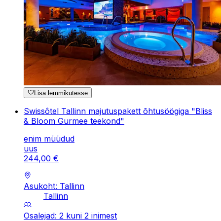
Lisa lemmikutesse
Swissôtel Tallinn majutuspakett õhtusöögiga "Bliss
& Bloom Gurmee teekond"
enim müüdud
uus
244
,
00
€
Asukoht: Tallinn
Tallinn
Osalejad: 2 kuni 2 inimest