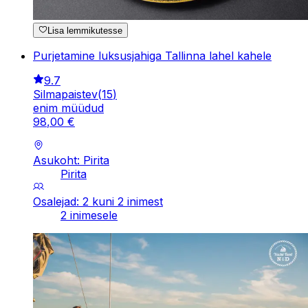
Lisa lemmikutesse
Purjetamine luksusjahiga Tallinna lahel kahele
9.7
Silmapaistev
(
15
)
enim müüdud
98
,
00
€
Asukoht: Pirita
Pirita
Osalejad: 2 kuni 2 inimest
2 inimesele