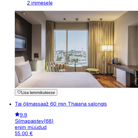
2 inimesele
Lisa lemmikutesse
Tai õlimassaaž 60 min Thaiana salongis
9.9
Silmapaistev
(
68
)
enim müüdud
55
,
00
€