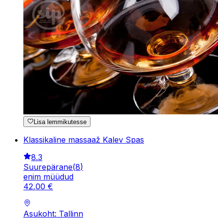
Lisa lemmikutesse
Klassikaline massaaž Kalev Spas
8.3
Suurepärane
(
8
)
enim müüdud
42
,
00
€
Asukoht: Tallinn