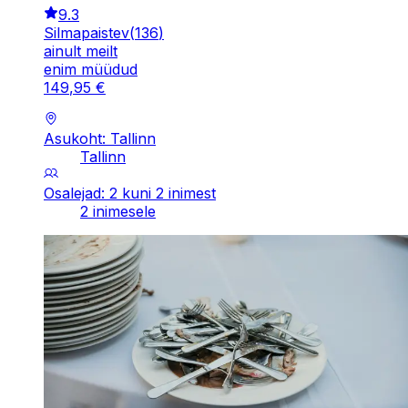
9.3
Silmapaistev
(
136
)
ainult meilt
enim müüdud
149
,
95
€
Asukoht: Tallinn
Tallinn
Osalejad: 2 kuni 2 inimest
2 inimesele