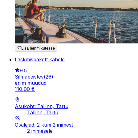
Lisa lemmikutesse
Laskmispakett kahele
9.5
Silmapaistev
(
26
)
enim müüdud
110
,
00
€
Asukoht: Tallinn, Tartu
Tallinn, Tartu
Osalejad: 2 kuni 2 inimest
2 inimesele