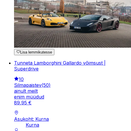
Lisa lemmikutesse
Tunneta Lamborghini Gallardo võimsust |
Superdrive
10
Silmapaistev
(
50
)
ainult meilt
enim müüdud
89
,
95
€
Asukoht: Kurna
Kurna