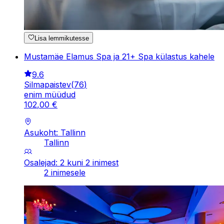
Lisa lemmikutesse
Mustamäe Elamus Spa ja 21+ Spa külastus kahele
9.6
Silmapaistev
(
76
)
enim müüdud
102
,
00
€
Asukoht: Tallinn
Tallinn
Osalejad: 2 kuni 2 inimest
2 inimesele