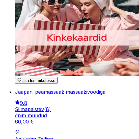
Lisa lemmikutesse
Jaapani peamassaaž massaaživoodiga
9.8
Silmapaistev
(
8
)
enim müüdud
60
,
00
€