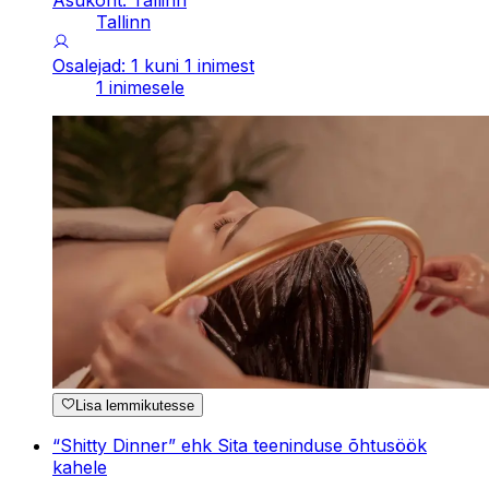
Asukoht: Tallinn
Tallinn
Osalejad: 1 kuni 1 inimest
1 inimesele
Lisa lemmikutesse
“Shitty Dinner” ehk Sita teeninduse õhtusöök
kahele