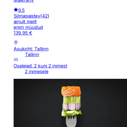
9.5
Silmapaistev
(
42
)
ainult meilt
enim müüdud
139
,
95
€
Asukoht: Tallinn
Tallinn
Osalejad: 2 kuni 2 inimest
2 inimesele