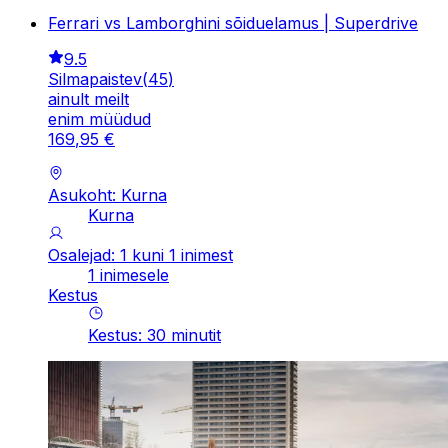
Ferrari vs Lamborghini sõiduelamus | Superdrive
9.5
Silmapaistev
(
45
)
ainult meilt
enim müüdud
169
,
95
€
Asukoht: Kurna
Kurna
Osalejad: 1 kuni 1 inimest
1 inimesele
Kestus
Kestus
:
30
minutit