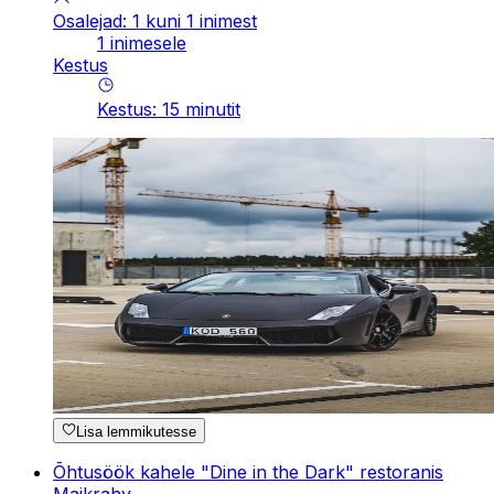
Osalejad: 1 kuni 1 inimest
1 inimesele
Kestus
Kestus
:
15
minutit
Lisa lemmikutesse
Õhtusöök kahele "Dine in the Dark" restoranis
Maikrahv