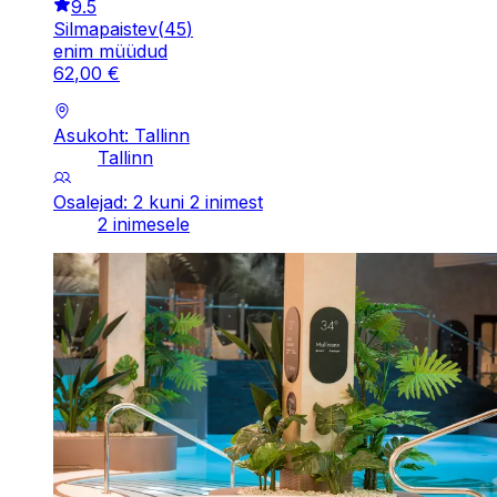
9.5
Silmapaistev
(
45
)
enim müüdud
62
,
00
€
Asukoht: Tallinn
Tallinn
Osalejad: 2 kuni 2 inimest
2 inimesele