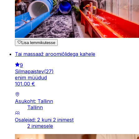
Lisa lemmikutesse
Tai massaaž aroomiõlidega kahele
9
Silmapaistev
(
27
)
enim müüdud
101
,
00
€
Asukoht: Tallinn
Tallinn
Osalejad: 2 kuni 2 inimest
2 inimesele