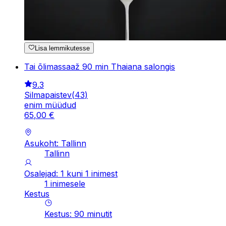
Lisa lemmikutesse
Tai õlimassaaž 90 min Thaiana salongis
9.3
Silmapaistev
(
43
)
enim müüdud
65
,
00
€
Asukoht: Tallinn
Tallinn
Osalejad: 1 kuni 1 inimest
1 inimesele
Kestus
Kestus
:
90
minutit