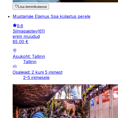
Lisa lemmikutesse
Mustamäe Elamus Spa külastus perele
9.6
Silmapaistev
(
61
)
enim müüdud
85
,
00
€
Asukoht: Tallinn
Tallinn
Osalejad: 2 kuni 5 inimest
2–5 inimesele