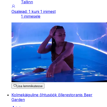
Tallinn
Osalejad: 1 kuni 1 inimest
1 inimesele
Lisa lemmikutesse
Kolmekäiguline õhtusöök õllerestoranis Beer
Garden