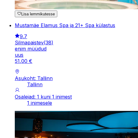
Lisa lemmikutesse
Mustamäe Elamus Spa ja 21+ Spa külastus
9.7
Silmapaistev
(
38
)
enim müüdud
uus
51
,
00
€
Asukoht: Tallinn
Tallinn
Osalejad: 1 kuni 1 inimest
1 inimesele