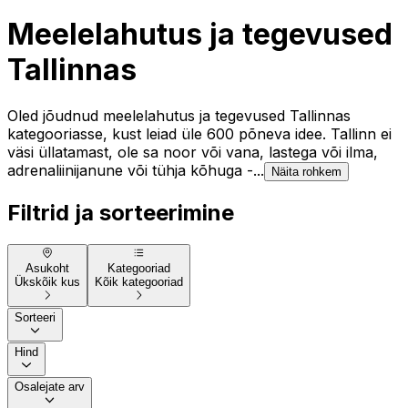
Meelelahutus ja tegevused
Tallinnas
Oled jõudnud meelelahutus ja tegevused Tallinnas
kategooriasse, kust leiad üle 600 põneva idee. Tallinn ei
väsi üllatamast, ole sa noor või vana, lastega või ilma,
adrenaliinijanune või tühja kõhuga -...
Näita rohkem
Filtrid ja sorteerimine
Asukoht
Kategooriad
Ükskõik kus
Kõik kategooriad
Sorteeri
Hind
Osalejate arv