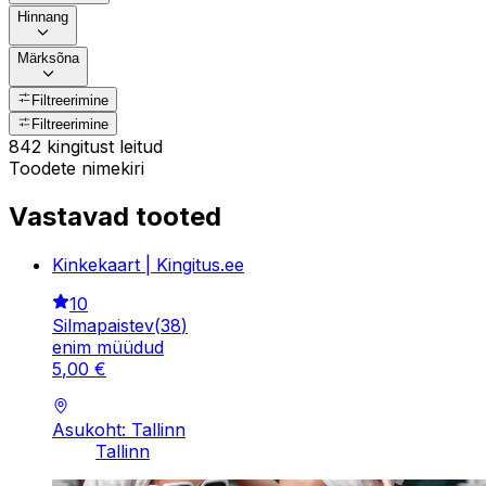
Hinnang
Märksõna
Filtreerimine
Filtreerimine
842 kingitust leitud
Toodete nimekiri
Vastavad tooted
Kinkekaart | Kingitus.ee
10
Silmapaistev
(
38
)
enim müüdud
5
,
00
€
Asukoht: Tallinn
Tallinn