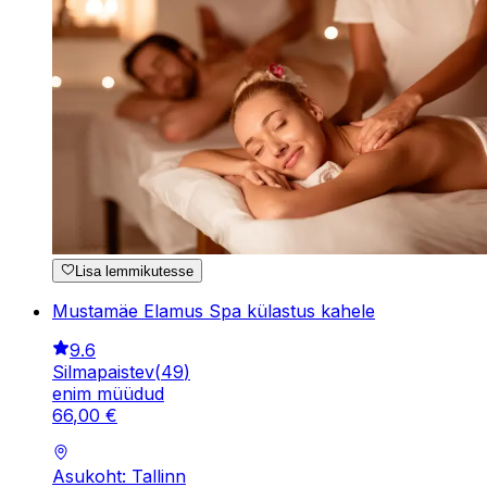
Lisa lemmikutesse
Mustamäe Elamus Spa külastus kahele
9.6
Silmapaistev
(
49
)
enim müüdud
66
,
00
€
Asukoht: Tallinn