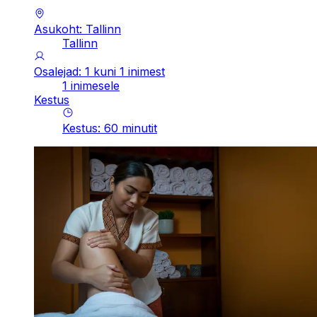
Asukoht: Tallinn
Tallinn
Osalejad: 1 kuni 1 inimest
1 inimesele
Kestus
Kestus
:
60
minutit