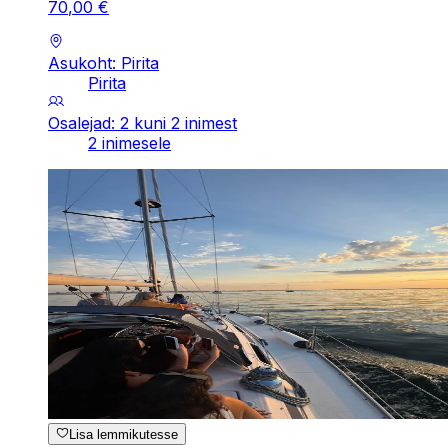
70
,
00
€
Asukoht: Pirita
Pirita
Osalejad: 2 kuni 2 inimest
2 inimesele
Lisa lemmikutesse