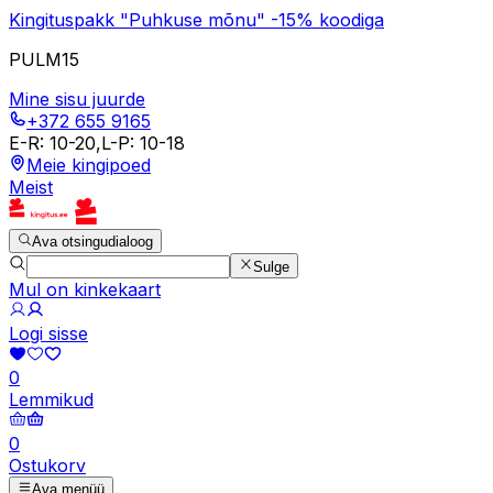
Kingituspakk "Puhkuse mõnu" -15% koodiga
PULM15
Mine sisu juurde
+372 655 9165
E-R
:
10-20
,
L-P
:
10-18
Meie kingipoed
Meist
Ava otsingudialoog
Sulge
Mul on kinkekaart
Logi sisse
0
Lemmikud
0
Ostukorv
Ava menüü