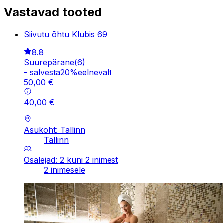
Vastavad tooted
Siivutu õhtu Klubis 69
8.8
Suurepärane
(
6
)
-
salvesta
20
%
eelnevalt
50
,
00
€
40
,
00
€
Asukoht: Tallinn
Tallinn
Osalejad: 2 kuni 2 inimest
2 inimesele