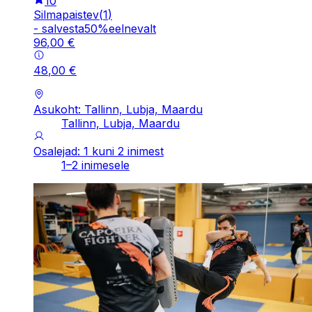
10
Silmapaistev
(
1
)
-
salvesta
50
%
eelnevalt
96
,
00
€
48
,
00
€
Asukoht: Tallinn, Lubja, Maardu
Tallinn, Lubja, Maardu
Osalejad: 1 kuni 2 inimest
1–2 inimesele