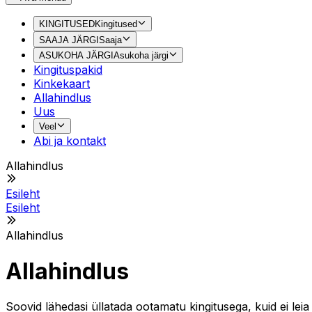
KINGITUSED
Kingitused
SAAJA JÄRGI
Saaja
ASUKOHA JÄRGI
Asukoha järgi
Kingituspakid
Kinkekaart
Allahindlus
Uus
Veel
Abi ja kontakt
Allahindlus
Esileht
Esileht
Allahindlus
Allahindlus
Soovid lähedasi üllatada ootamatu kingitusega, kuid ei le