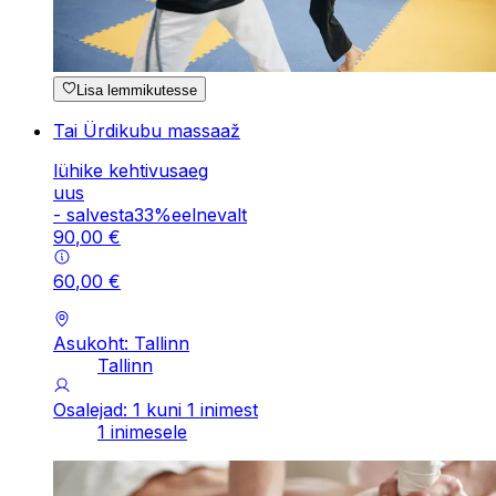
Lisa lemmikutesse
Tai Ürdikubu massaaž
lühike kehtivusaeg
uus
-
salvesta
33
%
eelnevalt
90
,
00
€
60
,
00
€
Asukoht: Tallinn
Tallinn
Osalejad: 1 kuni 1 inimest
1 inimesele