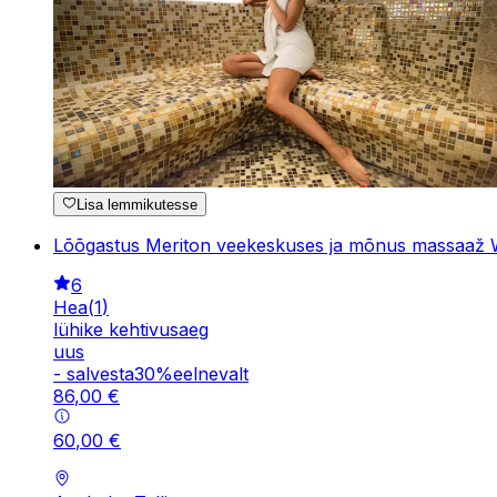
Lisa lemmikutesse
Lõõgastus Meriton veekeskuses ja mõnus massaaž 
6
Hea
(
1
)
lühike kehtivusaeg
uus
-
salvesta
30
%
eelnevalt
86
,
00
€
60
,
00
€