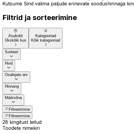
Kutsume Sind valima paljude erinevate soodushinnaga kingi
Filtrid ja sorteerimine
Asukoht
Kategooriad
Ükskõik kus
Kõik kategooriad
Sorteeri
Hind
Osalejate arv
Hinnang
Märksõna
Filtreerimine
Filtreerimine
28 kingitust leitud
Toodete nimekiri