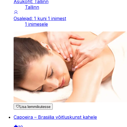
Asukoht: Tallinn
Tallinn
Osalejad: 1 kuni 1 inimest
1 inimesele
Lisa lemmikutesse
Capoeira – Brasiilia võitluskunst kahele