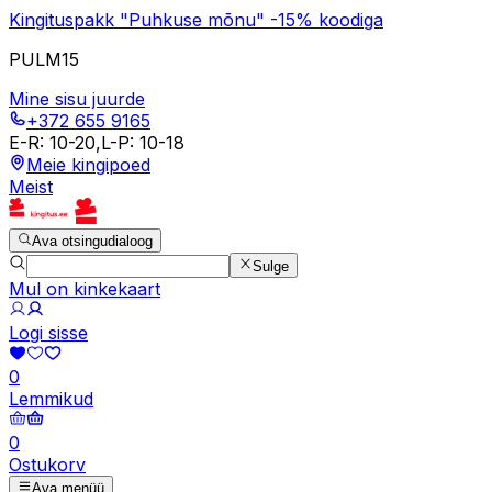
Kingituspakk "Puhkuse mõnu" -15% koodiga
PULM15
Mine sisu juurde
+372 655 9165
E-R
:
10-20
,
L-P
:
10-18
Meie kingipoed
Meist
Ava otsingudialoog
Sulge
Mul on kinkekaart
Logi sisse
0
Lemmikud
0
Ostukorv
Ava menüü