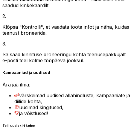
saadud kinkekaardilt.
2
.
Klõpsa "Kontrolli", et vaadata toote infot ja näha, kuidas
teenust broneerida.
3
.
Sa saad kinnituse broneeringu kohta teenusepakkujalt
e-posti teel kolme tööpäeva jooksul.
Kampaaniad ja uudised
Ära jää ilma:
värskeimad uudised allahindluste, kampaaniate ja
diilide kohta,
uusimad kingitused,
ja võistlused!
Telli uudiskiri kohe: