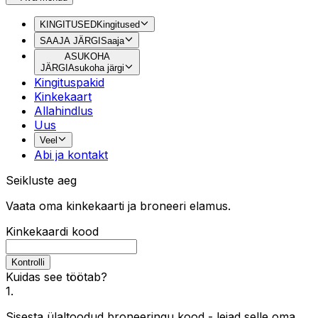
KINGITUSED
Kingitused
SAAJA JÄRGI
Saaja
ASUKOHA
JÄRGI
Asukoha järgi
Kingituspakid
Kinkekaart
Allahindlus
Uus
Veel
Abi ja kontakt
Seikluste aeg
Vaata oma kinkekaarti ja broneeri elamus.
Kinkekaardi kood
Kontrolli
Kuidas see töötab?
1
.
Sisesta ülaltoodud broneeringu kood - leiad selle oma