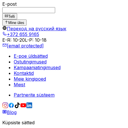
E-post
Telli
Mine üles
Переход на русский язык
+372 655 9165
E-R
:
10-20
L-P
:
10-18
[email protected]
E-poe üldsätted
Ostutingimused
Kampaaniatingimused
Kontaktid
Meie kingipoed
Meist
Partnerite süsteem
Blog
Küpsiste sätted