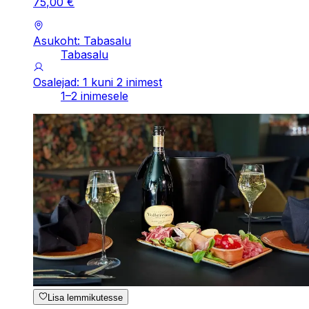
75
,
00
€
Asukoht: Tabasalu
Tabasalu
Osalejad: 1 kuni 2 inimest
1–2 inimesele
Lisa lemmikutesse