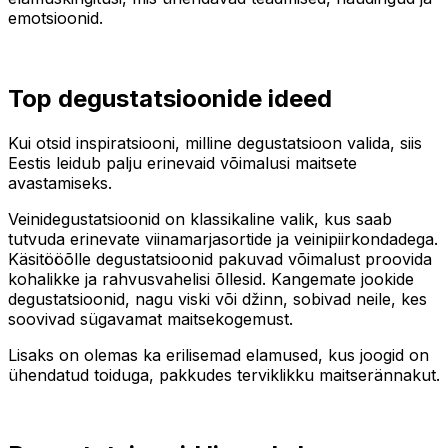
emotsioonid.
Top degustatsioonide ideed
Kui otsid inspiratsiooni, milline degustatsioon valida, siis
Eestis leidub palju erinevaid võimalusi maitsete
avastamiseks.
Veinidegustatsioonid on klassikaline valik, kus saab
tutvuda erinevate viinamarjasortide ja veinipiirkondadega.
Käsitööõlle degustatsioonid pakuvad võimalust proovida
kohalikke ja rahvusvahelisi õllesid. Kangemate jookide
degustatsioonid, nagu viski või džinn, sobivad neile, kes
soovivad sügavamat maitsekogemust.
Lisaks on olemas ka erilisemad elamused, kus joogid on
ühendatud toiduga, pakkudes terviklikku maitserännakut.