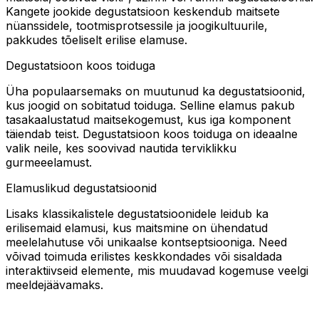
Kangete jookide degustatsioon keskendub maitsete
nüanssidele, tootmisprotsessile ja joogikultuurile,
pakkudes tõeliselt erilise elamuse.
Degustatsioon koos toiduga
Üha populaarsemaks on muutunud ka degustatsioonid,
kus joogid on sobitatud toiduga. Selline elamus pakub
tasakaalustatud maitsekogemust, kus iga komponent
täiendab teist. Degustatsioon koos toiduga on ideaalne
valik neile, kes soovivad nautida terviklikku
gurmeeelamust.
Elamuslikud degustatsioonid
Lisaks klassikalistele degustatsioonidele leidub ka
erilisemaid elamusi, kus maitsmine on ühendatud
meelelahutuse või unikaalse kontseptsiooniga. Need
võivad toimuda erilistes keskkondades või sisaldada
interaktiivseid elemente, mis muudavad kogemuse veelgi
meeldejäävamaks.