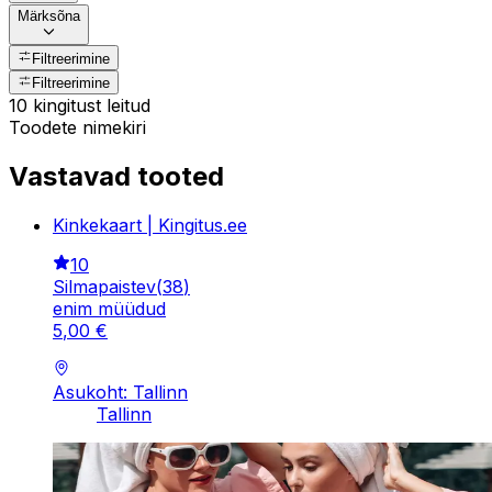
Märksõna
Filtreerimine
Filtreerimine
10 kingitust leitud
Toodete nimekiri
Vastavad tooted
Kinkekaart | Kingitus.ee
10
Silmapaistev
(
38
)
enim müüdud
5
,
00
€
Asukoht: Tallinn
Tallinn