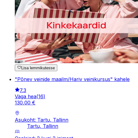
Lisa lemmikutesse
"Põnev veinide maailm/Hariv veinikursus" kahele
7.3
Väga hea
(
16
)
130
,
00
€
Asukoht: Tartu, Tallinn
Tartu, Tallinn