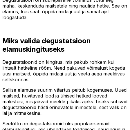
maha, keskenduda maitsetele ning nautida hetke. See on
elamus, kus saab õppida midagi uut ja samal ajal
lõõgastuda.
Miks valida degustatsioon
elamuskingituseks
Degustatsioonid on kingitus, mis pakub rohkem kui
lihtsalt hetkeline rõõm. Need pakuvad võimalust kogeda
uusi maitseid, õppida midagi uut ja veeta aega meeldivas
seltskonnas.
Sellise elamuse suurim väärtus peitub kogemuses. Uued
maitsed, huvitavad lood ja ühised hetked loovad
mälestusi, mis jäävad meelde pikaks ajaks. Lisaks sobivad
degustatsioonid hästi erinevatele inimestele, sest valik on
lai ja mitmekesine.
Seetõttu on degustatsioonid üks populaarsemaid
elamuskingitusi, mis ühendavad teadmised, naudingud ja