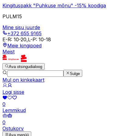
Kingituspakk "Puhkuse mõnu" -15% koodiga
PULM15
Mine sisu juurde
+372 655 9165
E-R
:
10-20
,
L-P
:
10-18
Meie kingipoed
Meist
Ava otsingudialoog
Sulge
Mul on kinkekaart
Logi sisse
0
Lemmikud
0
Ostukorv
Ava menüü