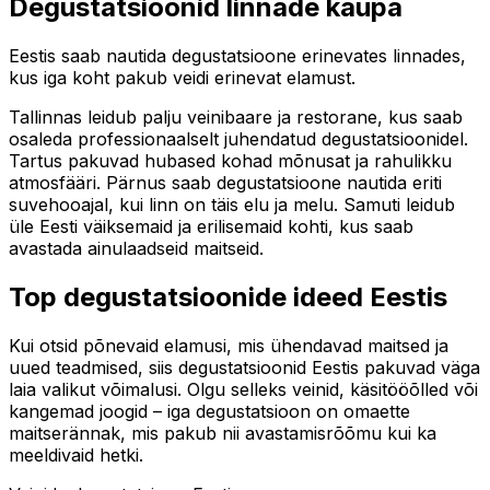
Degustatsioonid linnade kaupa
Eestis saab nautida degustatsioone erinevates linnades,
kus iga koht pakub veidi erinevat elamust.
Tallinnas leidub palju veinibaare ja restorane, kus saab
osaleda professionaalselt juhendatud degustatsioonidel.
Tartus pakuvad hubased kohad mõnusat ja rahulikku
atmosfääri. Pärnus saab degustatsioone nautida eriti
suvehooajal, kui linn on täis elu ja melu. Samuti leidub
üle Eesti väiksemaid ja erilisemaid kohti, kus saab
avastada ainulaadseid maitseid.
Top degustatsioonide ideed Eestis
Kui otsid põnevaid elamusi, mis ühendavad maitsed ja
uued teadmised, siis degustatsioonid Eestis pakuvad väga
laia valikut võimalusi. Olgu selleks veinid, käsitööõlled või
kangemad joogid – iga degustatsioon on omaette
maitserännak, mis pakub nii avastamisrõõmu kui ka
meeldivaid hetki.