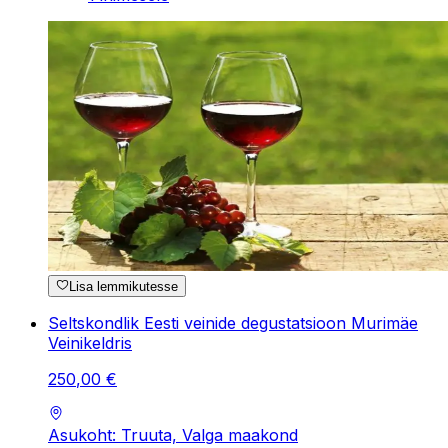
Lisa lemmikutesse
Seltskondlik Eesti veinide degustatsioon Murimäe
Veinikeldris
250
,
00
€
Asukoht: Truuta, Valga maakond