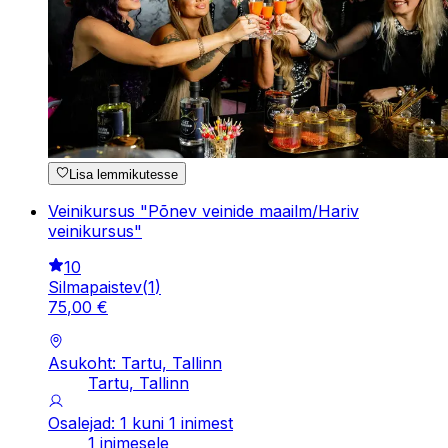
Lisa lemmikutesse
Veinikursus "Põnev veinide maailm/Hariv
veinikursus"
10
Silmapaistev
(
1
)
75
,
00
€
Asukoht: Tartu, Tallinn
Tartu, Tallinn
Osalejad: 1 kuni 1 inimest
1 inimesele