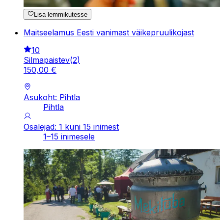
Lisa lemmikutesse
Maitseelamus Eesti vanimast väikepruulikojast
10
Silmapaistev
(
2
)
150
,
00
€
Asukoht: Pihtla
Pihtla
Osalejad: 1 kuni 15 inimest
1–15 inimesele