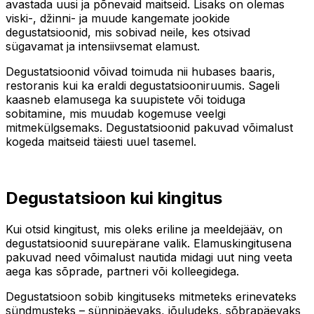
avastada uusi ja põnevaid maitseid. Lisaks on olemas
viski-, džinni- ja muude kangemate jookide
degustatsioonid, mis sobivad neile, kes otsivad
sügavamat ja intensiivsemat elamust.
Degustatsioonid võivad toimuda nii hubases baaris,
restoranis kui ka eraldi degustatsiooniruumis. Sageli
kaasneb elamusega ka suupistete või toiduga
sobitamine, mis muudab kogemuse veelgi
mitmekülgsemaks. Degustatsioonid pakuvad võimalust
kogeda maitseid täiesti uuel tasemel.
Degustatsioon kui kingitus
Kui otsid kingitust, mis oleks eriline ja meeldejääv, on
degustatsioonid suurepärane valik. Elamuskingitusena
pakuvad need võimalust nautida midagi uut ning veeta
aega kas sõprade, partneri või kolleegidega.
Degustatsioon sobib kingituseks mitmeteks erinevateks
sündmusteks – sünnipäevaks, jõuludeks, sõbrapäevaks