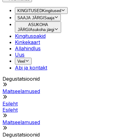
KINGITUSED
Kingitused
SAAJA JÄRGI
Saaja
ASUKOHA
JÄRGI
Asukoha järgi
Kingituspakid
Kinkekaart
Allahindlus
Uus
Veel
Abi ja kontakt
Degustatsioonid
Maitseelamused
Esileht
Esileht
Maitseelamused
Degustatsioonid