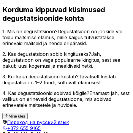
Korduma kippuvad küsimused
degustatsioonide kohta
1. Mis on degustatsioon?Degustatsioon on jookide või
toidu maitsmise elamus, mille käigus tutvustatakse
erinevaid maitseid ja nende eripärasid.
2. Kas degustatsioon sobib kingituseks?Jah,
degustatsioon on väga populaarne kingitus, sest see
pakub uusi kogemusi ja meeldivaid hetki.
3. Kui kaua degustatsioon kestab?Tavaliselt kestab
degustatsioon 1–2 tundi, sõltuvalt elamusest.
4. Kas degustatsioonid sobivad kõigile?Enamasti jah, sest
valikus on erinevaid degustatsioone, mis sobivad
erinevatele maitsetele ja huvidele.
Mine üles
Переход на русский язык
+372 655 9165