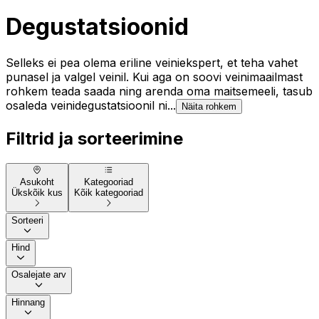
Degustatsioonid
Selleks ei pea olema eriline veiniekspert, et teha vahet
punasel ja valgel veinil. Kui aga on soovi veinimaailmast
rohkem teada saada ning arenda oma maitsemeeli, tasub
osaleda veinidegustatsioonil ni...
Näita rohkem
Filtrid ja sorteerimine
Asukoht
Kategooriad
Ükskõik kus
Kõik kategooriad
Sorteeri
Hind
Osalejate arv
Hinnang