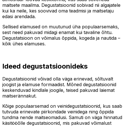
maitsete maailma. Degustatsioonid sobivad nii algajatele
kui ka neile, kes soovivad oma teadmisi ja maitsetaju
edasi arendada.
Sellised elamused on muutunud üha populaarsemaks,
sest need pakuvad midagi enamat kui tavaline õhtu.
Degustatsioon on võimalus õppida, kogeda ja nautida –
kõik ühes elamuses.
Ideed degustatsioonideks
Degustatsioonid võivad olla väga erinevad, sõltuvalt
joogist ja elamuse formaadist. Mõned degustatsioonid
keskenduvad kindlale joogile, teised pakuvad laiemat
maitserännakut.
Kõige populaarsemad on veinidegustatsioonid, kus saab
tutvuda erinevate piirkondade veinidega ning õppida
tundma nende maitseomadusi. Samuti on väga hinnatud
käsitööõlle degustatsioonid, mis pakuvad võimalust