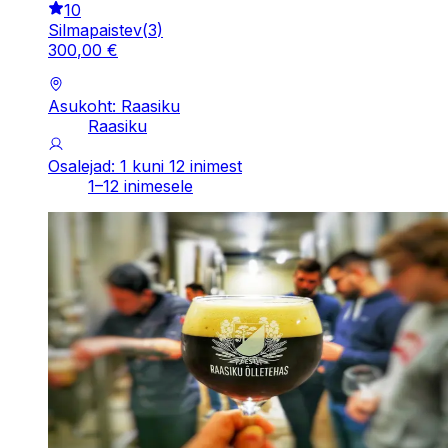
10
Silmapaistev
(
3
)
300
,
00
€
Asukoht: Raasiku
Raasiku
Osalejad: 1 kuni 12 inimest
1–12 inimesele