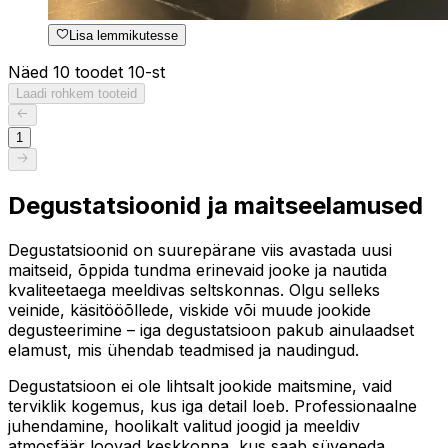
Lisa lemmikutesse
Näed 10 toodet 10-st
Laadi rohkem tooteid
1
Degustatsioonid ja maitseelamused
Degustatsioonid on suurepärane viis avastada uusi
maitseid, õppida tundma erinevaid jooke ja nautida
kvaliteetaega meeldivas seltskonnas. Olgu selleks
veinide, käsitööõllede, viskide või muude jookide
degusteerimine – iga degustatsioon pakub ainulaadset
elamust, mis ühendab teadmised ja naudingud.
Degustatsioon ei ole lihtsalt jookide maitsmine, vaid
terviklik kogemus, kus iga detail loeb. Professionaalne
juhendamine, hoolikalt valitud joogid ja meeldiv
atmosfäär loovad keskkonna, kus saab süveneda