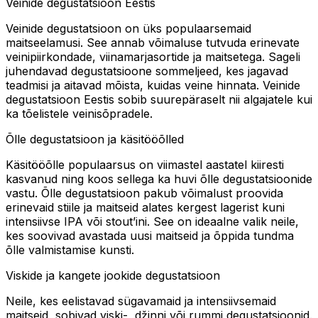
Veinide degustatsioon Eestis
Veinide degustatsioon on üks populaarsemaid
maitseelamusi. See annab võimaluse tutvuda erinevate
veinipiirkondade, viinamarjasortide ja maitsetega. Sageli
juhendavad degustatsioone sommeljeed, kes jagavad
teadmisi ja aitavad mõista, kuidas veine hinnata. Veinide
degustatsioon Eestis sobib suurepäraselt nii algajatele kui
ka tõelistele veinisõpradele.
Õlle degustatsioon ja käsitööõlled
Käsitööõlle populaarsus on viimastel aastatel kiiresti
kasvanud ning koos sellega ka huvi õlle degustatsioonide
vastu. Õlle degustatsioon pakub võimalust proovida
erinevaid stiile ja maitseid alates kergest lagerist kuni
intensiivse IPA või stout’ini. See on ideaalne valik neile,
kes soovivad avastada uusi maitseid ja õppida tundma
õlle valmistamise kunsti.
Viskide ja kangete jookide degustatsioon
Neile, kes eelistavad sügavamaid ja intensiivsemaid
maitseid, sobivad viski-, džinni või rummi degustatsioonid.