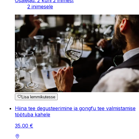
Osalejad: 2 kuni 2 inimest
2 inimesele
Lisa lemmikutesse
Hiina tee degusteerimine ja gongfu tee valmistamise
töötuba kahele
35
,
00
€