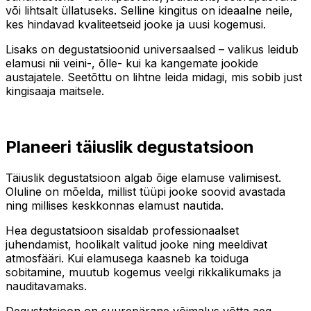
või lihtsalt üllatuseks. Selline kingitus on ideaalne neile,
kes hindavad kvaliteetseid jooke ja uusi kogemusi.
Lisaks on degustatsioonid universaalsed – valikus leidub
elamusi nii veini-, õlle- kui ka kangemate jookide
austajatele. Seetõttu on lihtne leida midagi, mis sobib just
kingisaaja maitsele.
Planeeri täiuslik degustatsioon
Täiuslik degustatsioon algab õige elamuse valimisest.
Oluline on mõelda, millist tüüpi jooke soovid avastada
ning millises keskkonnas elamust nautida.
Hea degustatsioon sisaldab professionaalset
juhendamist, hoolikalt valitud jooke ning meeldivat
atmosfääri. Kui elamusega kaasneb ka toiduga
sobitamine, muutub kogemus veelgi rikkalikumaks ja
nauditavamaks.
Degustatsioon on suurepärane võimalus võtta aeg