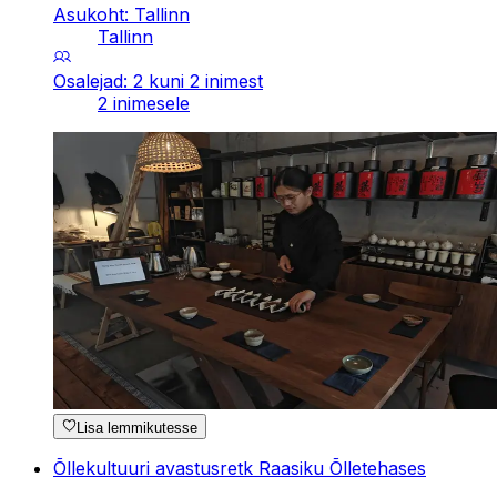
Asukoht: Tallinn
Tallinn
Osalejad: 2 kuni 2 inimest
2 inimesele
Lisa lemmikutesse
Õllekultuuri avastusretk Raasiku Õlletehases