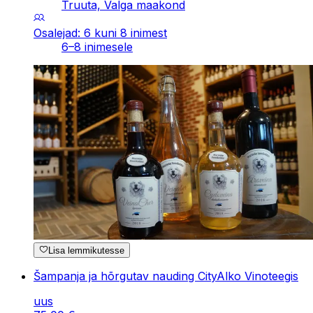
Truuta, Valga maakond
Osalejad: 6 kuni 8 inimest
6–8 inimesele
Lisa lemmikutesse
Šampanja ja hõrgutav nauding CityAlko Vinoteegis
uus