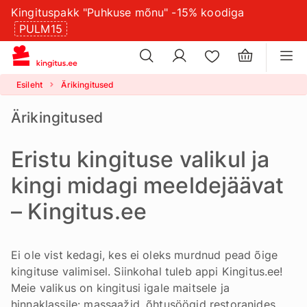
Kingituspakk "Puhkuse mõnu" -15% koodiga
×
küpsistesätteid
PULM15
×
Esileht
Ärikingitused
Ärikingitused
Eristu kingituse valikul ja
kingi midagi meeldejäävat
– Kingitus.ee
Ei ole vist kedagi, kes ei oleks murdnud pead õige
kingituse valimisel. Siinkohal tuleb appi Kingitus.ee!
Meie valikus on kingitusi igale maitsele ja
hinnaklassile: massaažid, õhtusöögid restoranides,