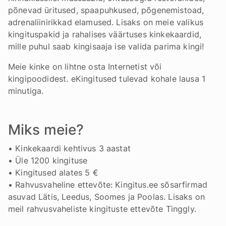
põnevad üritused, spaapuhkused, põgenemistoad,
adrenaliinirikkad elamused. Lisaks on meie valikus
kingituspakid ja rahalises väärtuses kinkekaardid,
mille puhul saab kingisaaja ise valida parima kingi!
Meie kinke on lihtne osta Internetist või
kingipoodidest. eKingitused tulevad kohale lausa 1
minutiga.
Miks meie?
• Kinkekaardi kehtivus 3 aastat
• Üle 1200 kingituse
• Kingitused alates 5 €
• Rahvusvaheline ettevõte: Kingitus.ee sõsarfirmad
asuvad Lätis, Leedus, Soomes ja Poolas. Lisaks on
meil rahvusvaheliste kingituste ettevõte Tinggly.