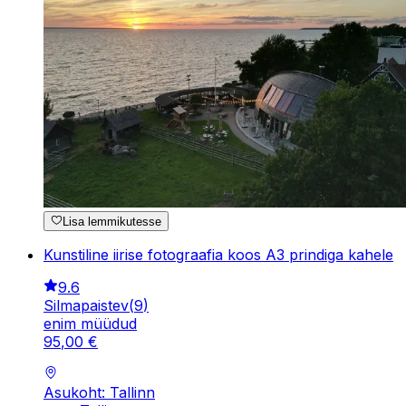
Lisa lemmikutesse
Kunstiline iirise fotograafia koos A3 prindiga kahele
9.6
Silmapaistev
(
9
)
enim müüdud
95
,
00
€
Asukoht: Tallinn