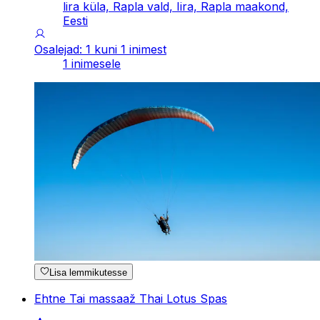
lira küla, Rapla vald, Iira, Rapla maakond,
Eesti
Osalejad: 1 kuni 1 inimest
1 inimesele
Lisa lemmikutesse
Ehtne Tai massaaž Thai Lotus Spas