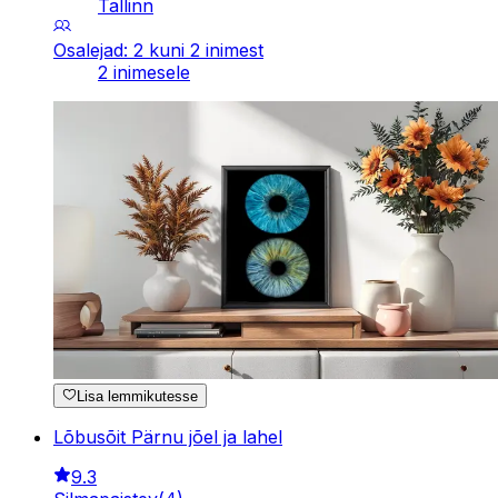
Tallinn
Osalejad: 2 kuni 2 inimest
2 inimesele
Lisa lemmikutesse
Lõbusõit Pärnu jõel ja lahel
9.3