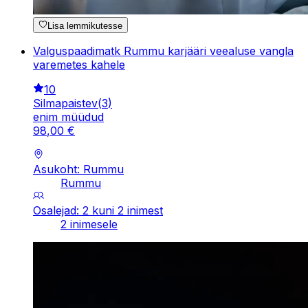
Lisa lemmikutesse
Valguspaadimatk Rummu karjääri veealuse vangla
varemetes kahele
10
Silmapaistev
(
3
)
enim müüdud
98
,
00
€
Asukoht: Rummu
Rummu
Osalejad: 2 kuni 2 inimest
2 inimesele