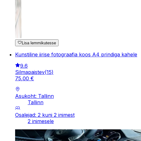
Lisa lemmikutesse
Kunstiline iirise fotograafia koos A4 prindiga kahele
9.6
Silmapaistev
(
15
)
75
,
00
€
Asukoht: Tallinn
Tallinn
Osalejad: 2 kuni 2 inimest
2 inimesele