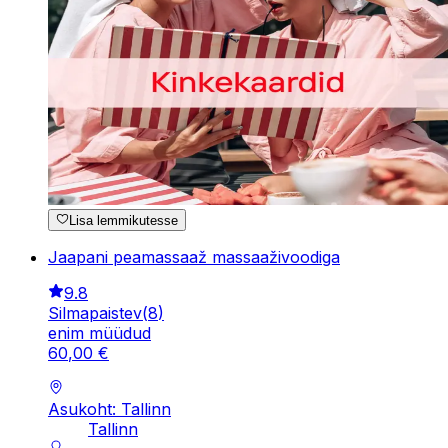
Lisa lemmikutesse
Jaapani peamassaaž massaaživoodiga
9.8
Silmapaistev
(
8
)
enim müüdud
60
,
00
€
Asukoht: Tallinn
Tallinn