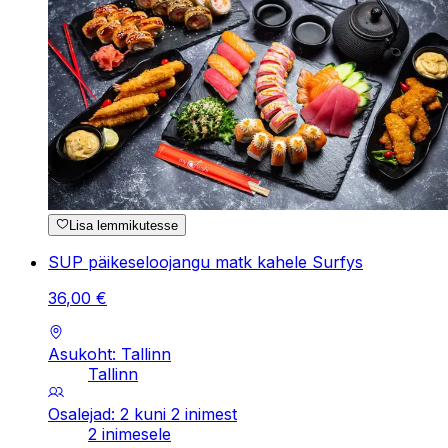
Lisa lemmikutesse
SUP päikeseloojangu matk kahele Surfys
36
,
00
€
Asukoht: Tallinn
Tallinn
Osalejad: 2 kuni 2 inimest
2 inimesele