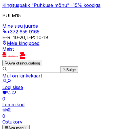
Kingituspakk "Puhkuse mõnu" -15% koodiga
PULM15
Mine sisu juurde
+372 655 9165
E-R
:
10-20
,
L-P
:
10-18
Meie kingipoed
Meist
Ava otsingudialoog
Sulge
Mul on kinkekaart
Logi sisse
0
Lemmikud
0
Ostukorv
Ava menüü