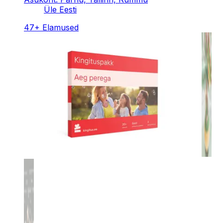
Üle Eesti
47
+
Elamused