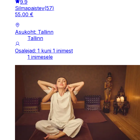
9.9
Silmapaistev
(
57
)
55
,
00
€
Asukoht: Tallinn
Tallinn
Osalejad: 1 kuni 1 inimest
1 inimesele