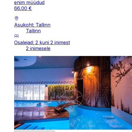
enim müüdud
66
,
00
€
Asukoht: Tallinn
Tallinn
Osalejad: 2 kuni 2 inimest
2 inimesele