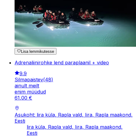
Lisa lemmikutesse
Adrenaliinirohke lend paraplaanil + video
9.9
Silmapaistev
(
48
)
ainult meilt
enim müüdud
61
,
00
€
Asukoht: lira küla, Rapla vald, Iira, Rapla maakond,
Eesti
lira küla, Rapla vald, Iira, Rapla maakond,
Eesti