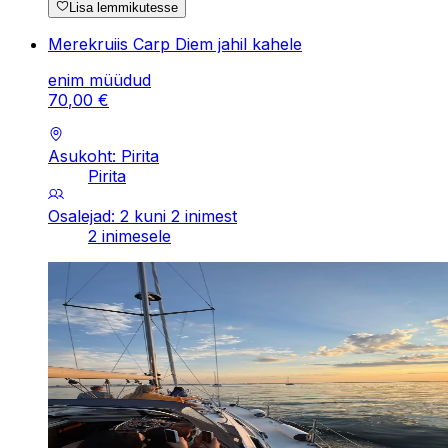
Lisa lemmikutesse
Merekruiis Carp Diem jahil kahele
enim müüdud
70
,
00
€
Asukoht: Pirita
Pirita
Osalejad: 2 kuni 2 inimest
2 inimesele