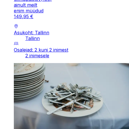
ainult meilt
enim müüdud
149
,
95
€
Asukoht: Tallinn
Tallinn
Osalejad: 2 kuni 2 inimest
2 inimesele