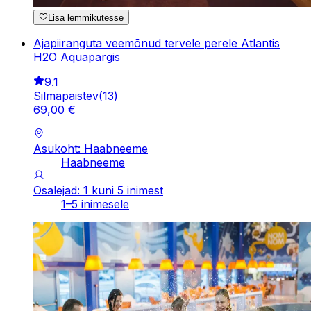
Lisa lemmikutesse
Ajapiiranguta veemõnud tervele perele Atlantis
H2O Aquapargis
9.1
Silmapaistev
(
13
)
69
,
00
€
Asukoht: Haabneeme
Haabneeme
Osalejad: 1 kuni 5 inimest
1–5 inimesele