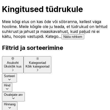
Kingitused tüdrukule
Meie kõigi elus on kas õde või sõbranna, kellest väga
hoolime. Meile kõigile ole ju teada, et tüdrukud on tehtud
suhkrust ja jahust ja maasikavahust, kuid paljud nii ei
käitu, hoopis vastupidi. Katego...
Näita rohkem
Filtrid ja sorteerimine
Asukoht
Kategooriad
Ükskõik kus
Kõik kategooriad
Sorteeri
Hind
Osalejate arv
Hinnang