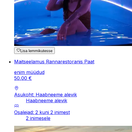
Lisa lemmikutesse
Maitseelamus Rannarestoranis Paat
enim müüdud
50
,
00
€
Asukoht: Haabneeme alevik
Haabneeme alevik
Osalejad: 2 kuni 2 inimest
2 inimesele