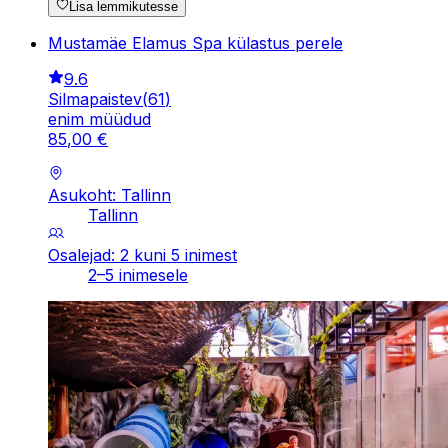
Lisa lemmikutesse
Mustamäe Elamus Spa külastus perele
9.6
Silmapaistev
(
61
)
enim müüdud
85
,
00
€
Asukoht: Tallinn
Tallinn
Osalejad: 2 kuni 5 inimest
2–5 inimesele