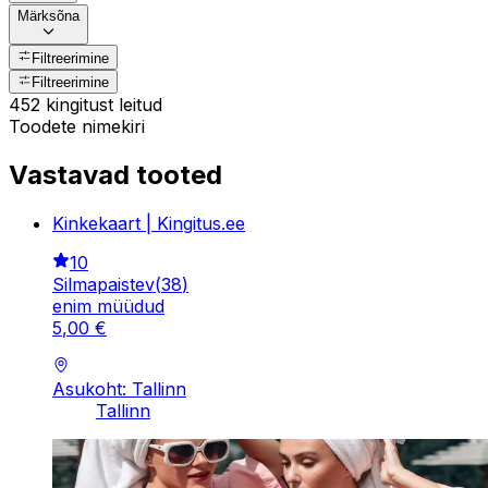
Märksõna
Filtreerimine
Filtreerimine
452 kingitust leitud
Toodete nimekiri
Vastavad tooted
Kinkekaart | Kingitus.ee
10
Silmapaistev
(
38
)
enim müüdud
5
,
00
€
Asukoht: Tallinn
Tallinn