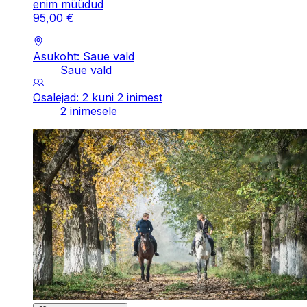
enim müüdud
95
,
00
€
Asukoht: Saue vald
Saue vald
Osalejad: 2 kuni 2 inimest
2 inimesele