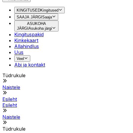
KINGITUSED
Kingitused
SAAJA JÄRGI
Saaja
ASUKOHA
JÄRGI
Asukoha järgi
Kingituspakid
Kinkekaart
Allahindlus
Uus
Veel
Abi ja kontakt
Tüdrukule
Naistele
Esileht
Esileht
Naistele
Tüdrukule