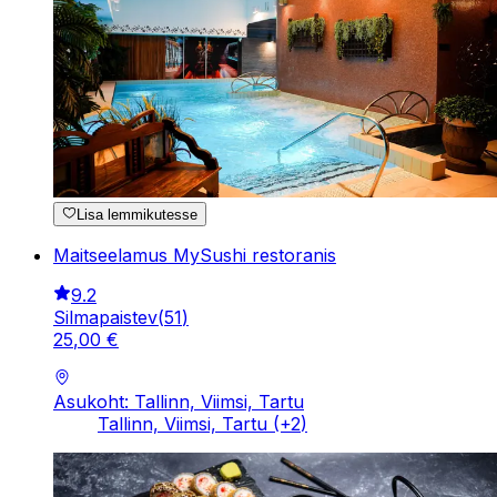
Lisa lemmikutesse
Maitseelamus MySushi restoranis
9.2
Silmapaistev
(
51
)
25
,
00
€
Asukoht: Tallinn, Viimsi, Tartu
Tallinn, Viimsi, Tartu
(+
2
)