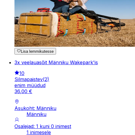
Lisa lemmikutesse
3x veelauasõit Männiku Wakepark'is
10
Silmapaistev
(
2
)
enim müüdud
36
,
00
€
Asukoht: Männiku
Männiku
Osalejad: 1 kuni 0 inimest
1 inimesele