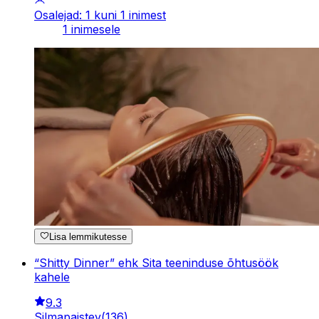
Osalejad: 1 kuni 1 inimest
1 inimesele
Lisa lemmikutesse
“Shitty Dinner” ehk Sita teeninduse õhtusöök
kahele
9.3
Silmapaistev
(
136
)