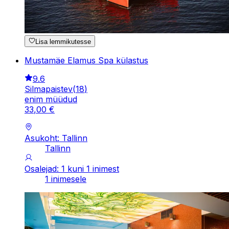
Lisa lemmikutesse
Mustamäe Elamus Spa külastus
9.6
Silmapaistev
(
18
)
enim müüdud
33
,
00
€
Asukoht: Tallinn
Tallinn
Osalejad: 1 kuni 1 inimest
1 inimesele