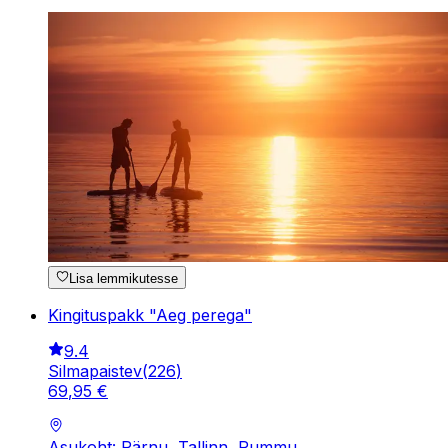
Lisa lemmikutesse
Kingituspakk "Aeg perega"
9.4
Silmapaistev
(
226
)
69
,
95
€
Asukoht: Pärnu, Tallinn, Rummu