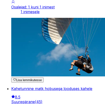
Osalejad: 1 kuni 1 inimest
1 inimesele
Lisa lemmikutesse
Kahetunnine matk hobusega looduses kahele
8.5
Suurepärane
(
45
)