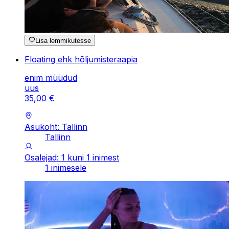
Lisa lemmikutesse
Floating ehk hõljumisteraapia
enim müüdud
uus
35
,
00
€
Asukoht: Tallinn
Tallinn
Osalejad: 1 kuni 1 inimest
1 inimesele