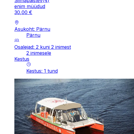
Silmapaistev
(
4
)
enim müüdud
30
,
00
€
Asukoht: Pärnu
Pärnu
Osalejad: 2 kuni 2 inimest
2 inimesele
Kestus
Kestus
:
1
tund