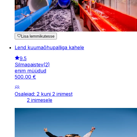
Lisa lemmikutesse
Lend kuumaõhupalliga kahele
9.5
Silmapaistev
(
2
)
enim müüdud
500
,
00
€
Osalejad: 2 kuni 2 inimest
2 inimesele