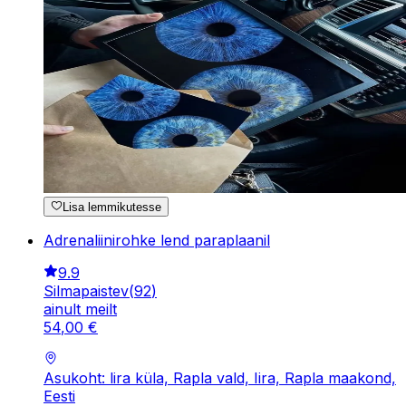
Lisa lemmikutesse
Adrenaliinirohke lend paraplaanil
9.9
Silmapaistev
(
92
)
ainult meilt
54
,
00
€
Asukoht: lira küla, Rapla vald, Iira, Rapla maakond,
Eesti