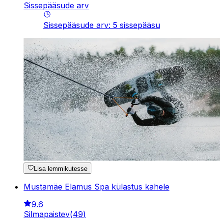
Sissepääsude arv
Sissepääsude arv
:
5
sissepääsu
Lisa lemmikutesse
Mustamäe Elamus Spa külastus kahele
9.6
Silmapaistev
(
49
)