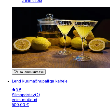
2 inimesele
Lisa lemmikutesse
Lend kuumaõhupalliga kahele
9.5
Silmapaistev
(
2
)
enim müüdud
500
,
00
€