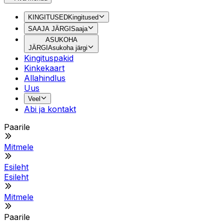
KINGITUSED
Kingitused
SAAJA JÄRGI
Saaja
ASUKOHA
JÄRGI
Asukoha järgi
Kingituspakid
Kinkekaart
Allahindlus
Uus
Veel
Abi ja kontakt
Paarile
Mitmele
Esileht
Esileht
Mitmele
Paarile