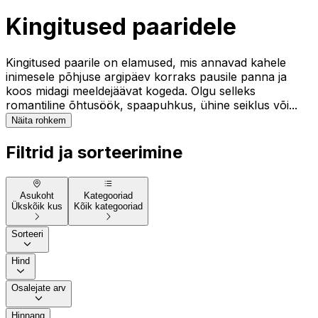
Kingitused paaridele
Kingitused paarile on elamused, mis annavad kahele
inimesele põhjuse argipäev korraks pausile panna ja
koos midagi meeldejäävat kogeda. Olgu selleks
romantiline õhtusöök, spaapuhkus, ühine seiklus või...
Näita rohkem
Filtrid ja sorteerimine
Asukoht
Kategooriad
Ükskõik kus
Kõik kategooriad
Sorteeri
Hind
Osalejate arv
Hinnang