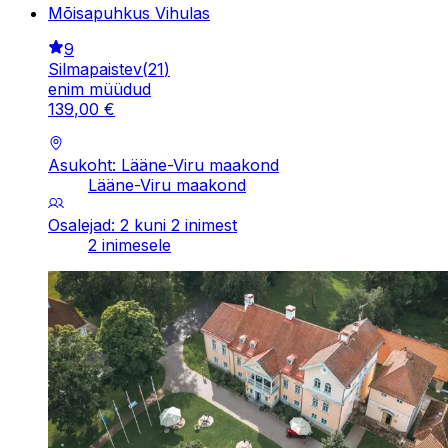
Mõisapuhkus Vihulas
9
Silmapaistev
(
21
)
enim müüdud
139
,
00
€
Asukoht: Lääne-Viru maakond
Lääne-Viru maakond
Osalejad: 2 kuni 2 inimest
2 inimesele