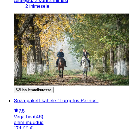
Osalejad: 2 kuni 2 inimest
2 inimesele
Lisa lemmikutesse
Spaa pakett kahele “Turgutus Pärnus”
7.8
Väga hea
(
46
)
enim müüdud
174
,
00
€