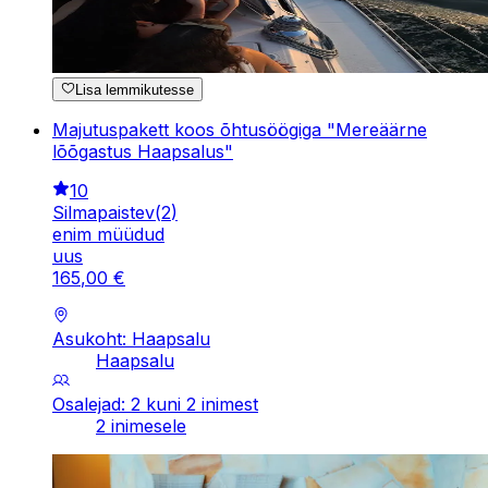
Lisa lemmikutesse
Majutuspakett koos õhtusöögiga "Mereäärne
lõõgastus Haapsalus"
10
Silmapaistev
(
2
)
enim müüdud
uus
165
,
00
€
Asukoht: Haapsalu
Haapsalu
Osalejad: 2 kuni 2 inimest
2 inimesele