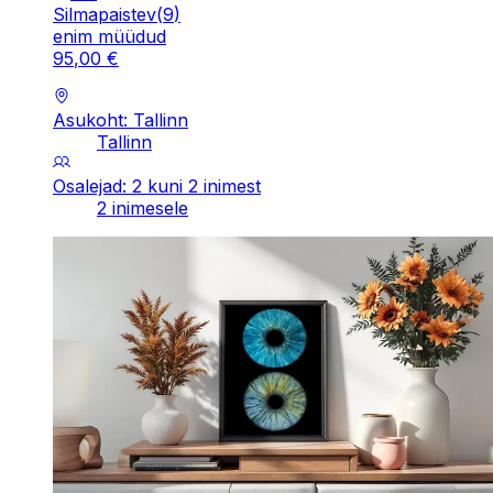
Silmapaistev
(
9
)
enim müüdud
95
,
00
€
Asukoht: Tallinn
Tallinn
Osalejad: 2 kuni 2 inimest
2 inimesele