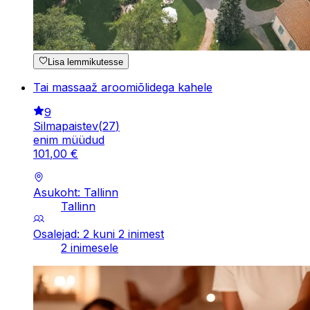
Lisa lemmikutesse
Tai massaaž aroomiõlidega kahele
9
Silmapaistev
(
27
)
enim müüdud
101
,
00
€
Asukoht: Tallinn
Tallinn
Osalejad: 2 kuni 2 inimest
2 inimesele