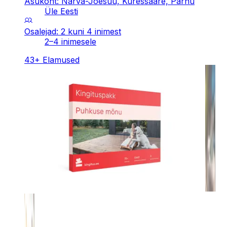
Asukoht: Narva-Jõesuu, Kuressaare, Pärnu
Üle Eesti
Osalejad: 2 kuni 4 inimest
2–4 inimesele
43
+
Elamused