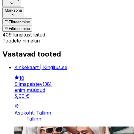
Märksõna
Filtreerimine
Filtreerimine
409 kingitust leitud
Toodete nimekiri
Vastavad tooted
Kinkekaart | Kingitus.ee
10
Silmapaistev
(
38
)
enim müüdud
5
,
00
€
Asukoht: Tallinn
Tallinn