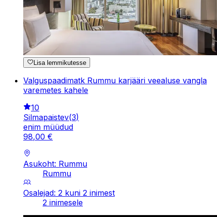
Lisa lemmikutesse
Valguspaadimatk Rummu karjääri veealuse vangla
varemetes kahele
10
Silmapaistev
(
3
)
enim müüdud
98
,
00
€
Asukoht: Rummu
Rummu
Osalejad: 2 kuni 2 inimest
2 inimesele