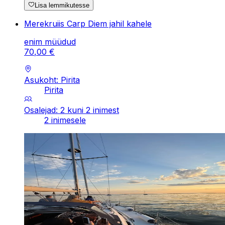
Lisa lemmikutesse
Merekruiis Carp Diem jahil kahele
enim müüdud
70
,
00
€
Asukoht: Pirita
Pirita
Osalejad: 2 kuni 2 inimest
2 inimesele