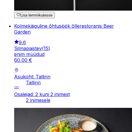
Lisa lemmikutesse
Kolmekäiguline õhtusöök õllerestoranis Beer
Garden
9.6
Silmapaistev
(
15
)
enim müüdud
60
,
00
€
Asukoht: Tallinn
Tallinn
Osalejad: 2 kuni 2 inimest
2 inimesele