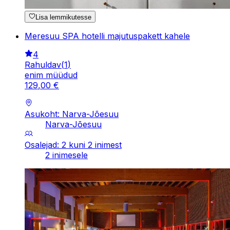
Lisa lemmikutesse
Meresuu SPA hotelli majutuspakett kahele
4
Rahuldav
(
1
)
enim müüdud
129
,
00
€
Asukoht: Narva-Jõesuu
Narva-Jõesuu
Osalejad: 2 kuni 2 inimest
2 inimesele