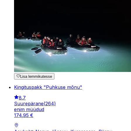
Lisa lemmikutesse
Kingituspakk "Puhkuse mõnu"
8.7
Suurepärane
(
264
)
enim müüdud
174
,
95
€