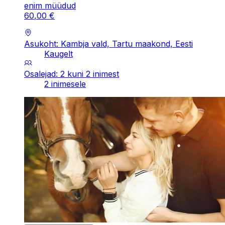
enim müüdud
60
,
00
€
Asukoht: Kambja vald, Tartu maakond, Eesti
Kaugelt
Osalejad: 2 kuni 2 inimest
2 inimesele