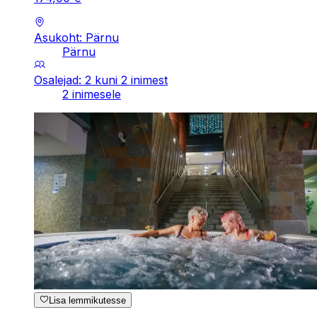
Asukoht: Pärnu
Pärnu
Osalejad: 2 kuni 2 inimest
2 inimesele
Lisa lemmikutesse