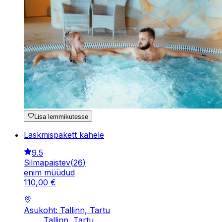
Lisa lemmikutesse
Laskmispakett kahele
9.5
Silmapaistev
(
26
)
enim müüdud
110
,
00
€
Asukoht: Tallinn, Tartu
Tallinn, Tartu