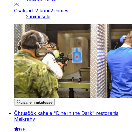
Osalejad: 2 kuni 2 inimest
2 inimesele
Lisa lemmikutesse
Õhtusöök kahele "Dine in the Dark" restoranis
Maikrahv
9.5