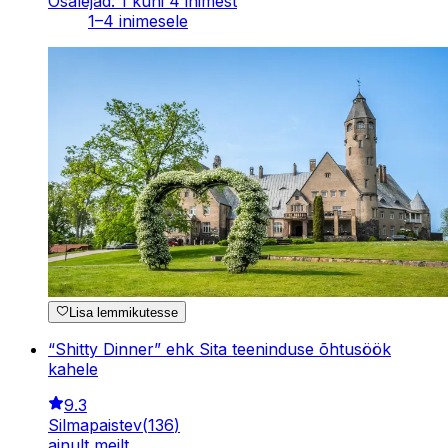
Osalejad: 1 kuni 4 inimest
1–4 inimesele
Lisa lemmikutesse
“Shitty Dinner” ehk Sita teeninduse õhtusöök
kahele
9.3
Silmapaistev
(
136
)
ainult meilt