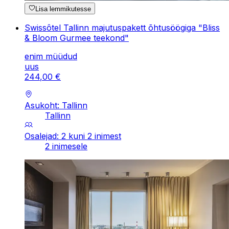
Lisa lemmikutesse
Swissôtel Tallinn majutuspakett õhtusöögiga "Bliss
& Bloom Gurmee teekond"
enim müüdud
uus
244
,
00
€
Asukoht: Tallinn
Tallinn
Osalejad: 2 kuni 2 inimest
2 inimesele