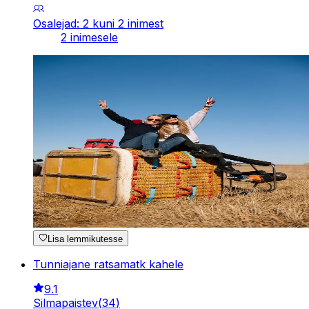
Osalejad: 2 kuni 2 inimest
2 inimesele
Lisa lemmikutesse
Tunniajane ratsamatk kahele
9.1
Silmapaistev
(
34
)