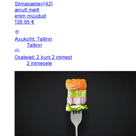
Silmapaistev
(
42
)
ainult meilt
enim müüdud
139
,
95
€
Asukoht: Tallinn
Tallinn
Osalejad: 2 kuni 2 inimest
2 inimesele