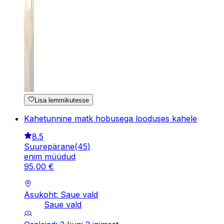
Lisa lemmikutesse
Kahetunnine matk hobusega looduses kahele
8.5
Suurepärane
(
45
)
enim müüdud
95
,
00
€
Asukoht: Saue vald
Saue vald