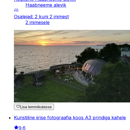
Haabneeme alevik
Osalejad: 2 kuni 2 inimest
2 inimesele
Lisa lemmikutesse
Kunstiline iirise fotograafia koos A3 prindiga kahele
9.6