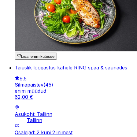
Lisa lemmikutesse
Täiuslik lõõgastus kahele RING spaa & saunades
9.5
Silmapaistev
(
45
)
enim müüdud
62
,
00
€
Asukoht: Tallinn
Tallinn
Osalejad: 2 kuni 2 inimest