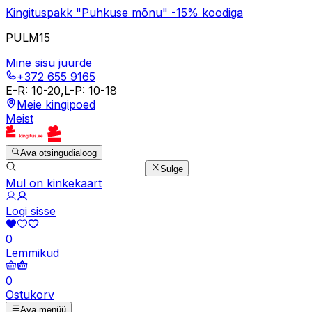
Kingituspakk "Puhkuse mõnu" -15% koodiga
PULM15
Mine sisu juurde
+372 655 9165
E-R
:
10-20
,
L-P
:
10-18
Meie kingipoed
Meist
Ava otsingudialoog
Sulge
Mul on kinkekaart
Logi sisse
0
Lemmikud
0
Ostukorv
Ava menüü