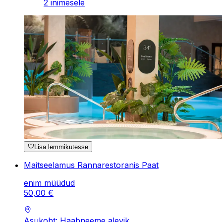
2 inimesele
Lisa lemmikutesse
Maitseelamus Rannarestoranis Paat
enim müüdud
50
,
00
€
Asukoht: Haabneeme alevik