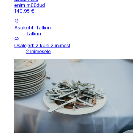
enim müüdud
149
,
95
€
Asukoht: Tallinn
Tallinn
Osalejad: 2 kuni 2 inimest
2 inimesele