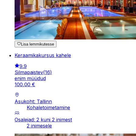
Lisa lemmikutesse
Keraamikakursus kahele
9.9
Silmapaistev
(
16
)
enim müüdud
100
,
00
€
Asukoht: Tallinn
Kohaletoimetamine
Osalejad: 2 kuni 2 inimest
2 inimesele