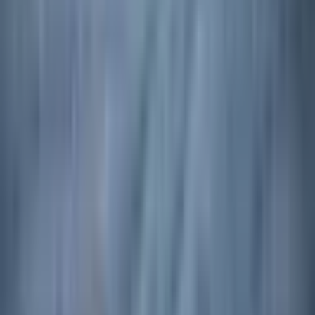
Osta kohe
Lõbusõit Pärnu jõel ja lahel
9.3
Silmapaistev
(
4
)
30
,
00
€
Lisa ostukorvi
30
,
00
€
Lisa ostukorvi