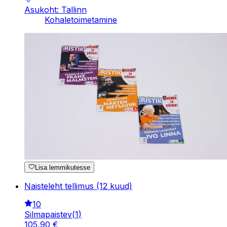
Asukoht: Tallinn
Kohaletoimetamine
Lisa lemmikutesse
Naisteleht tellimus (12 kuud)
10
Silmapaistev
(
1
)
105
,
90
€