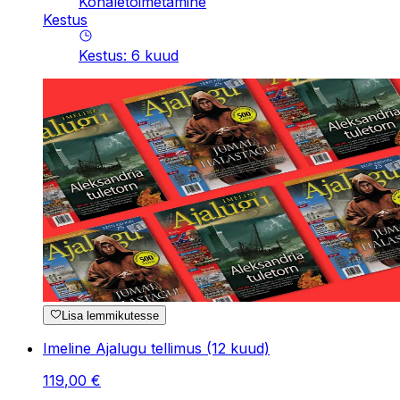
Kohaletoimetamine
Kestus
Kestus
:
6
kuud
Lisa lemmikutesse
Imeline Ajalugu tellimus (12 kuud)
119
,
00
€