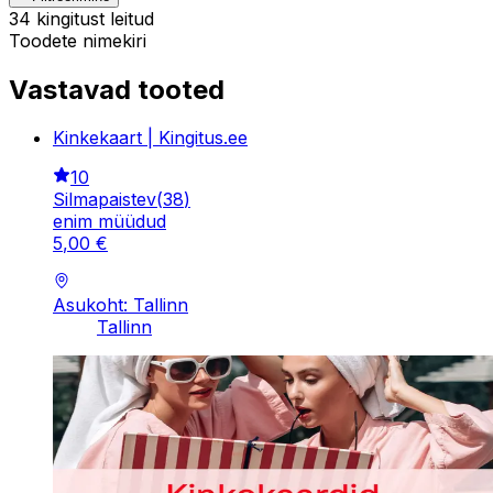
34 kingitust leitud
Toodete nimekiri
Vastavad tooted
Kinkekaart | Kingitus.ee
10
Silmapaistev
(
38
)
enim müüdud
5
,
00
€
Asukoht: Tallinn
Tallinn