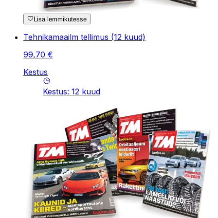
Lisa lemmikutesse
Tehnikamaailm tellimus (12 kuud)
99
,
70
€
Kestus
Kestus
:
12
kuud