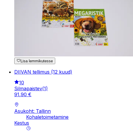
Lisa lemmikutesse
DIIVAN tellimus (12 kuud)
10
Silmapaistev
(
1
)
91
,
90
€
Asukoht: Tallinn
Kohaletoimetamine
Kestus