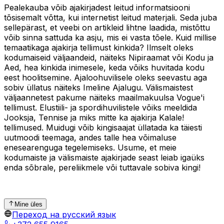
Pealekauba võib ajakirjadest leitud informatsiooni
tõsisemalt võtta, kui internetist leitud materjali. Seda juba
sellepärast, et veebi on artikleid lihtne laadida, mistõttu
võib sinna sattuda ka asju, mis ei vasta tõele. Kuid millise
temaatikaga ajakirja tellimust kinkida? Ilmselt oleks
kodumaiseid väljaandeid, näiteks Nipiraamat või Kodu ja
Aed, hea kinkida inimesele, keda võiks huvitada kodu
eest hoolitsemine. Ajaloohuvilisele oleks seevastu aga
sobiv üllatus näiteks Imeline Ajalugu. Välismaistest
väljaannetest pakume näiteks maailmakuulsa Vogue'i
tellimust. Elustiili- ja spordihuvilistele võiks meeldida
Jooksja, Tennise ja miks mitte ka ajakirja Kalale!
tellimused. Muidugi võib kingisaajat üllatada ka täiesti
uutmoodi teemaga, andes talle hea võimaluse
enesearenguga tegelemiseks. Usume, et meie
kodumaiste ja välismaiste ajakirjade seast leiab igaüks
enda sõbrale, pereliikmele või tuttavale sobiva kingi!
Mine üles
Переход на русский язык