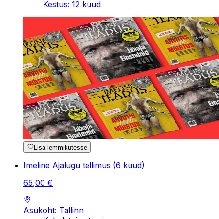
Kestus
:
12
kuud
Lisa lemmikutesse
Imeline Ajalugu tellimus (6 kuud)
65
,
00
€
Asukoht: Tallinn