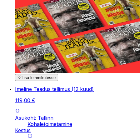
Lisa lemmikutesse
Imeline Teadus tellimus (12 kuud)
119
,
00
€
Asukoht: Tallinn
Kohaletoimetamine
Kestus