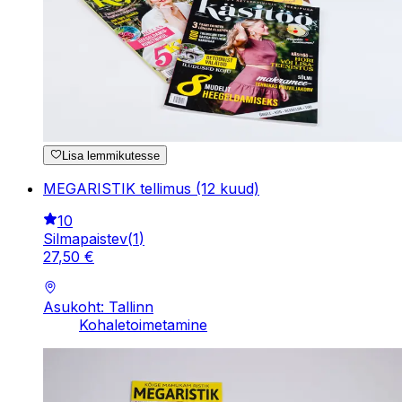
Lisa lemmikutesse
MEGARISTIK tellimus (12 kuud)
10
Silmapaistev
(
1
)
27
,
50
€
Asukoht: Tallinn
Kohaletoimetamine