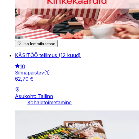
Lisa lemmikutesse
KÄSITÖÖ tellimus (12 kuud)
10
Silmapaistev
(
1
)
62
,
70
€
Asukoht: Tallinn
Kohaletoimetamine