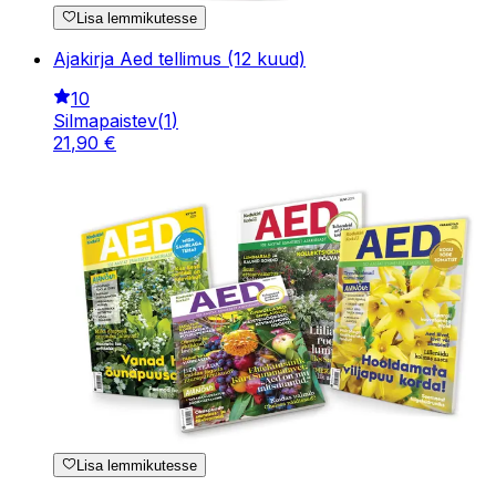
Lisa lemmikutesse
Ajakirja Aed tellimus (12 kuud)
10
Silmapaistev
(
1
)
21
,
90
€
Lisa lemmikutesse