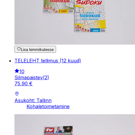
Lisa lemmikutesse
TELELEHT tellimus (12 kuud)
10
Silmapaistev
(
2
)
75
,
90
€
Asukoht: Tallinn
Kohaletoimetamine