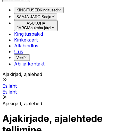
KINGITUSED
Kingitused
SAAJA JÄRGI
Saaja
ASUKOHA
JÄRGI
Asukoha järgi
Kingituspakid
Kinkekaart
Allahindlus
Uus
Veel
Abi ja kontakt
Ajakirjad, ajalehed
Esileht
Esileht
Ajakirjad, ajalehed
Ajakirjade, ajalehtede
tellimine