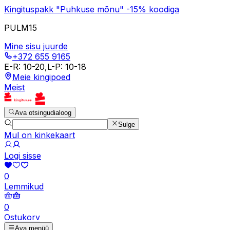
Kingituspakk "Puhkuse mõnu" -15% koodiga
PULM15
Mine sisu juurde
+372 655 9165
E-R
:
10-20
,
L-P
:
10-18
Meie kingipoed
Meist
Ava otsingudialoog
Sulge
Mul on kinkekaart
Logi sisse
0
Lemmikud
0
Ostukorv
Ava menüü