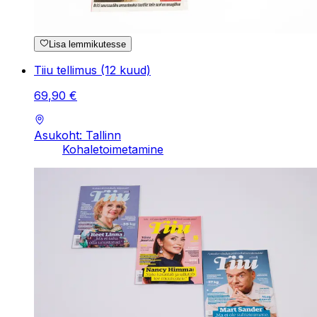
Lisa lemmikutesse
Tiiu tellimus (12 kuud)
69
,
90
€
Asukoht: Tallinn
Kohaletoimetamine