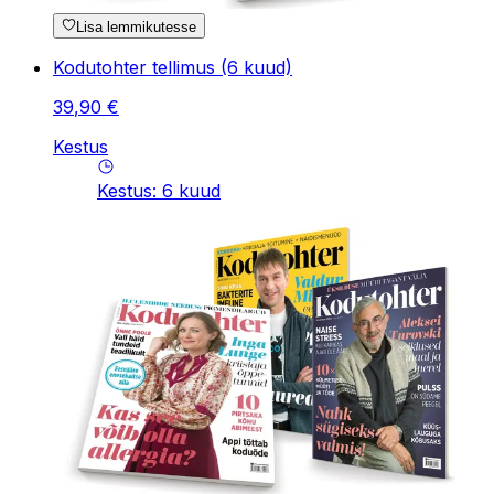
Lisa lemmikutesse
Kodutohter tellimus (6 kuud)
39
,
90
€
Kestus
Kestus
:
6
kuud