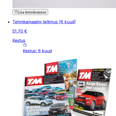
Lisa lemmikutesse
Tehnikamaailm tellimus (6 kuud)
51
,
70
€
Kestus
Kestus
:
6
kuud