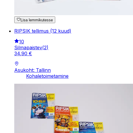
Lisa lemmikutesse
RIPSIK tellimus (12 kuud)
10
Silmapaistev
(
2
)
34
,
90
€
Asukoht: Tallinn
Kohaletoimetamine