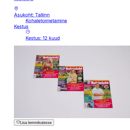
Asukoht: Tallinn
Kohaletoimetamine
Kestus
Kestus
:
12
kuud
Lisa lemmikutesse