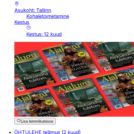
Asukoht: Tallinn
Kohaletoimetamine
Kestus
Kestus
:
12
kuud
Lisa lemmikutesse
ÕHTULEHE tellimus (2 kuud)