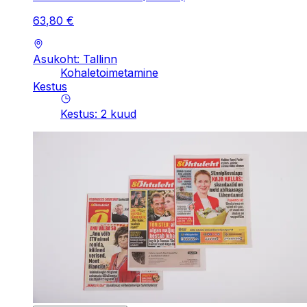
63
,
80
€
Asukoht: Tallinn
Kohaletoimetamine
Kestus
Kestus
:
2
kuud