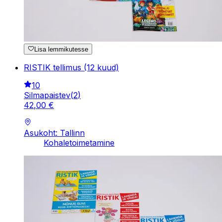
Lisa lemmikutesse
RISTIK tellimus (12 kuud)
10
Silmapaistev
(
2
)
42
,
00
€
Asukoht: Tallinn
Kohaletoimetamine