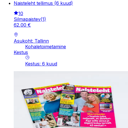
Naisteleht tellimus (6 kuud)
10
Silmapaistev
(
1
)
62
,
00
€
Asukoht: Tallinn
Kohaletoimetamine
Kestus
Kestus
:
6
kuud