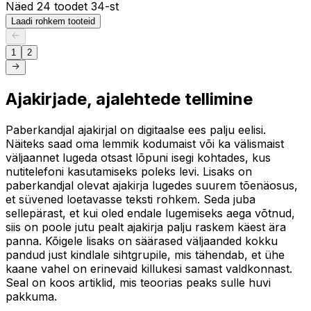
Näed 24 toodet 34-st
Laadi rohkem tooteid
1
2
Ajakirjade, ajalehtede tellimine
Paberkandjal ajakirjal on digitaalse ees palju eelisi.
Näiteks saad oma lemmik kodumaist või ka välismaist
väljaannet lugeda otsast lõpuni isegi kohtades, kus
nutitelefoni kasutamiseks poleks levi. Lisaks on
paberkandjal olevat ajakirja lugedes suurem tõenäosus,
et süvened loetavasse teksti rohkem. Seda juba
sellepärast, et kui oled endale lugemiseks aega võtnud,
siis on poole jutu pealt ajakirja palju raskem käest ära
panna. Kõigele lisaks on säärased väljaanded kokku
pandud just kindlale sihtgrupile, mis tähendab, et ühe
kaane vahel on erinevaid killukesi samast valdkonnast.
Seal on koos artiklid, mis teoorias peaks sulle huvi
pakkuma.