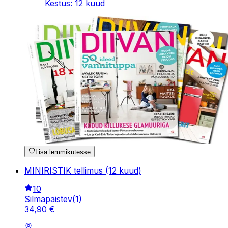
Kestus
:
12
kuud
Lisa lemmikutesse
MINIRISTIK tellimus (12 kuud)
10
Silmapaistev
(
1
)
34
,
90
€