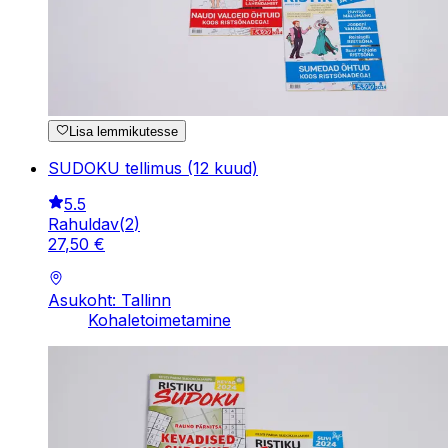
Lisa lemmikutesse
SUDOKU tellimus (12 kuud)
5.5
Rahuldav
(
2
)
27
,
50
€
Asukoht: Tallinn
Kohaletoimetamine