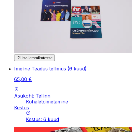
Lisa lemmikutesse
Imeline Teadus tellimus (6 kuud)
65
,
00
€
Asukoht: Tallinn
Kohaletoimetamine
Kestus
Kestus
:
6
kuud