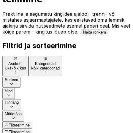
Praktiline ja aegumatu kingiidee ajaloo-, trenni- või
mistahes asjaarmastajatele, kes eelistavad oma lemmik
ajakirju sirvida nutiseadmete asemel paberi peal. Mis veel
kõige parem - kingitus jõuab otse...
Näita rohkem
Filtrid ja sorteerimine
Asukoht
Kategooriad
Ükskõik kus
Kõik kategooriad
Sorteeri
Hind
Hinnang
Märksõna
Filtreerimine
Filtreerimine