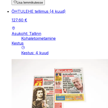
Lisa lemmikutesse
ÕHTULEHE tellimus (4 kuud)
127
,
60
€
Asukoht: Tallinn
Kohaletoimetamine
Kestus
Kestus
:
4
kuud