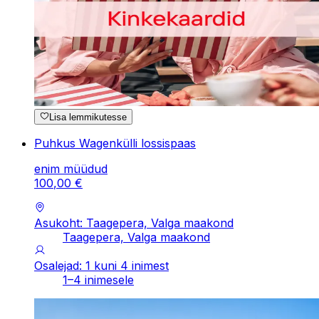
Lisa lemmikutesse
Puhkus Wagenkülli lossispaas
enim müüdud
100
,
00
€
Asukoht: Taagepera, Valga maakond
Taagepera, Valga maakond
Osalejad: 1 kuni 4 inimest
1–4 inimesele