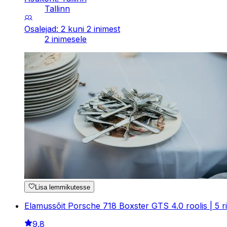
Tallinn
Osalejad: 2 kuni 2 inimest
2 inimesele
Lisa lemmikutesse
Elamussõit Porsche 718 Boxster GTS 4.0 roolis | 5 ri
9.8