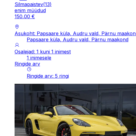
Silmapaistev
(
13
)
enim müüdud
150
,
00
€
Asukoht: Papsaare küla, Audru vald, Pärnu maakon
Papsaare küla, Audru vald, Pärnu maakond
Osalejad: 1 kuni 1 inimest
1 inimesele
Ringide arv
Ringide arv
:
5
ringi