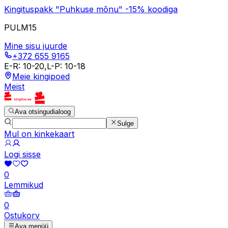
Kingituspakk "Puhkuse mõnu" -15% koodiga
PULM15
Mine sisu juurde
+372 655 9165
E-R
:
10-20
,
L-P
:
10-18
Meie kingipoed
Meist
Ava otsingudialoog
Sulge
Mul on kinkekaart
Logi sisse
0
Lemmikud
0
Ostukorv
Ava menüü