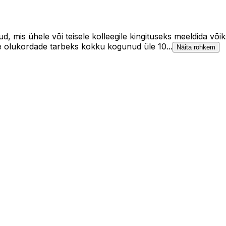
ud, mis ühele või teisele kolleegile kingituseks meeldida võ
ste olukordade tarbeks kokku kogunud üle 10...
Näita rohkem