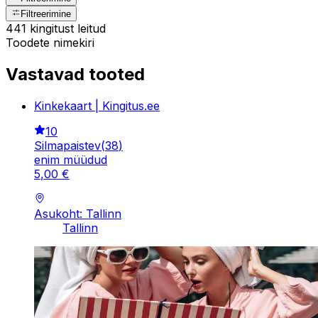
Filtreerimine
441 kingitust leitud
Toodete nimekiri
Vastavad tooted
Kinkekaart | Kingitus.ee
10
Silmapaistev
(
38
)
enim müüdud
5
,
00
€
Asukoht: Tallinn
Tallinn