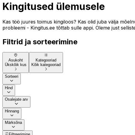
Kingitused ülemusele
Kas töö juures toimus kingiloos? Kas olid juba välja mõeln
probleemi - Kingitus.ee tõttab sulle appi. Oleme just selli
Filtrid ja sorteerimine
Asukoht
Kategooriad
Ükskõik kus
Kõik kategooriad
Sorteeri
Hind
Osalejate arv
Hinnang
Märksõna
Filtreerimine