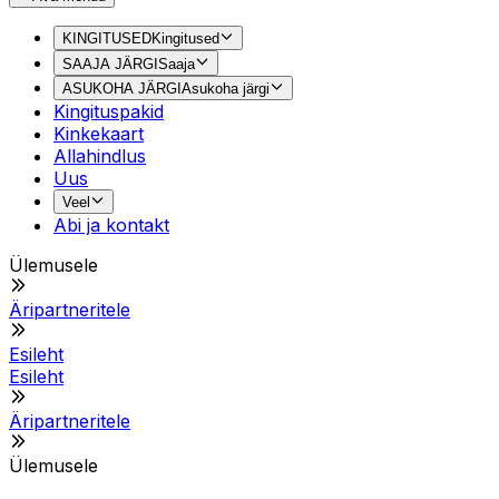
KINGITUSED
Kingitused
SAAJA JÄRGI
Saaja
ASUKOHA JÄRGI
Asukoha järgi
Kingituspakid
Kinkekaart
Allahindlus
Uus
Veel
Abi ja kontakt
Ülemusele
Äripartneritele
Esileht
Esileht
Äripartneritele
Ülemusele