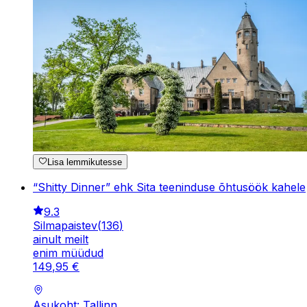
Lisa lemmikutesse
“Shitty Dinner” ehk Sita teeninduse õhtusöök kahele
9.3
Silmapaistev
(
136
)
ainult meilt
enim müüdud
149
,
95
€
Asukoht: Tallinn