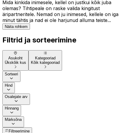
Mida kinkida inimesele, kellel on justkui kõik juba
olemas? Tihtipeale on raske valida kingitust
äripartneritele. Nemad on ju inimesed, kellele on iga
minut tähtis ja nad ei ole harjunud alluma teiste...
Näita rohkem
Filtrid ja sorteerimine
Asukoht
Kategooriad
Ükskõik kus
Kõik kategooriad
Sorteeri
Hind
Osalejate arv
Hinnang
Märksõna
Filtreerimine