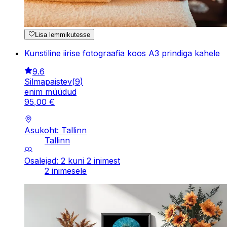
Lisa lemmikutesse
Kunstiline iirise fotograafia koos A3 prindiga kahele
9.6
Silmapaistev
(
9
)
enim müüdud
95
,
00
€
Asukoht: Tallinn
Tallinn
Osalejad: 2 kuni 2 inimest
2 inimesele