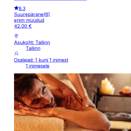
8.3
Suurepärane
(
8
)
enim müüdud
42
,
00
€
Asukoht: Tallinn
Tallinn
Osalejad: 1 kuni 1 inimest
1 inimesele