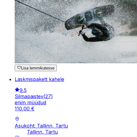
Lisa lemmikutesse
Laskmispakett kahele
9.5
Silmapaistev
(
27
)
enim müüdud
110
,
00
€
Asukoht: Tallinn, Tartu
Tallinn, Tartu