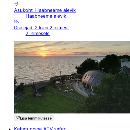
Asukoht: Haabneeme alevik
Haabneeme alevik
Osalejad: 2 kuni 2 inimest
2 inimesele
Lisa lemmikutesse
Kahetunnine ATV safari