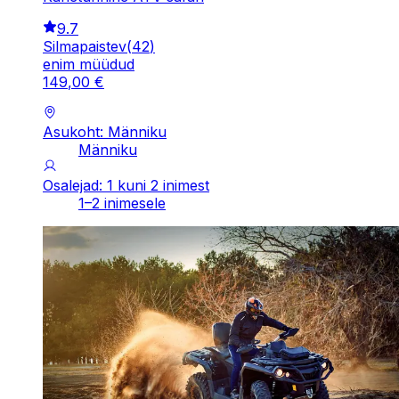
9.7
Silmapaistev
(
42
)
enim müüdud
149
,
00
€
Asukoht: Männiku
Männiku
Osalejad: 1 kuni 2 inimest
1–2 inimesele