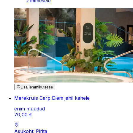
2 inimesele
Lisa lemmikutesse
Merekruiis Carp Diem jahil kahele
enim müüdud
70
,
00
€
Asukoht: Pirita