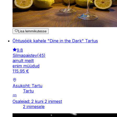
Lisa lemmikutesse
Õhtusöök kahele "Dine in the Dark" Tartus
9.8
Silmapaistev
(
45
)
ainult meilt
enim müüdud
115
,
95
€
Asukoht: Tartu
Tartu
Osalejad: 2 kuni 2 inimest
2 inimesele