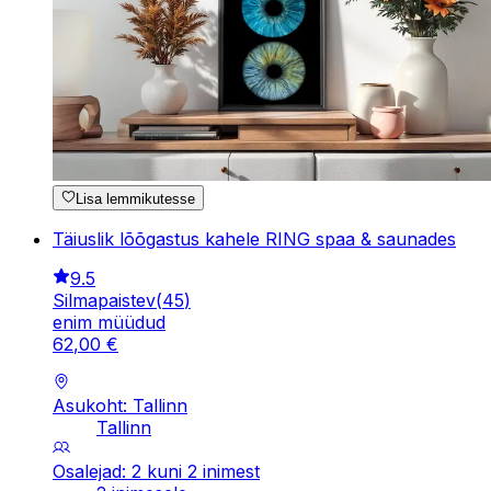
Lisa lemmikutesse
Täiuslik lõõgastus kahele RING spaa & saunades
9.5
Silmapaistev
(
45
)
enim müüdud
62
,
00
€
Asukoht: Tallinn
Tallinn
Osalejad: 2 kuni 2 inimest