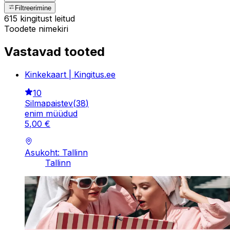
Filtreerimine
615 kingitust leitud
Toodete nimekiri
Vastavad tooted
Kinkekaart | Kingitus.ee
10
Silmapaistev
(
38
)
enim müüdud
5
,
00
€
Asukoht: Tallinn
Tallinn