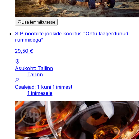
Lisa lemmikutesse
SIP nooblite jookide koolitus "Õhtu laagerdunud
rummidega"
29
,
50
€
Asukoht: Tallinn
Tallinn
Osalejad: 1 kuni 1 inimest
1 inimesele