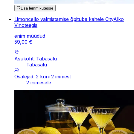
Lisa lemmikutesse
Limoncello valmistamise õpituba kahele CityAlko
Vinoteegis
enim müüdud
59
,
00
€
Asukoht: Tabasalu
Tabasalu
Osalejad: 2 kuni 2 inimest
2 inimesele