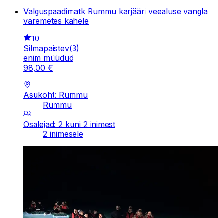
Valguspaadimatk Rummu karjääri veealuse vangla
varemetes kahele
10
Silmapaistev
(
3
)
enim müüdud
98
,
00
€
Asukoht: Rummu
Rummu
Osalejad: 2 kuni 2 inimest
2 inimesele