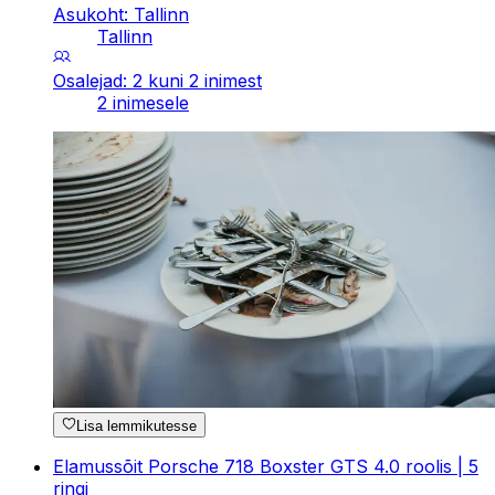
Asukoht: Tallinn
Tallinn
Osalejad: 2 kuni 2 inimest
2 inimesele
Lisa lemmikutesse
Elamussõit Porsche 718 Boxster GTS 4.0 roolis | 5
ringi