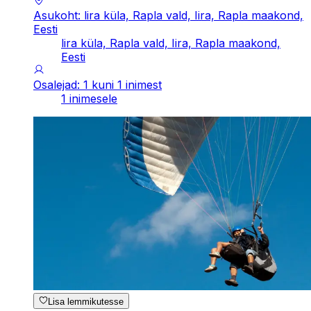
Asukoht: lira küla, Rapla vald, Iira, Rapla maakond,
Eesti
lira küla, Rapla vald, Iira, Rapla maakond,
Eesti
Osalejad: 1 kuni 1 inimest
1 inimesele
Lisa lemmikutesse