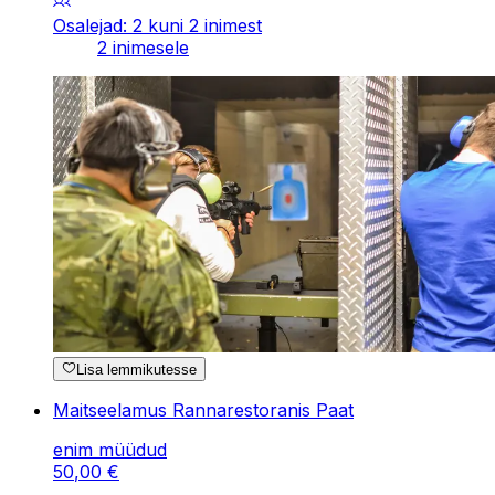
Osalejad: 2 kuni 2 inimest
2 inimesele
Lisa lemmikutesse
Maitseelamus Rannarestoranis Paat
enim müüdud
50
,
00
€