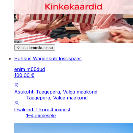
Lisa lemmikutesse
Puhkus Wagenkülli lossispaas
enim müüdud
100
,
00
€
Asukoht: Taagepera, Valga maakond
Taagepera, Valga maakond
Osalejad: 1 kuni 4 inimest
1–4 inimesele