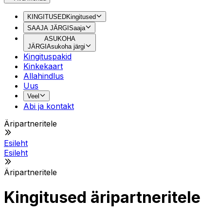
KINGITUSED
Kingitused
SAAJA JÄRGI
Saaja
ASUKOHA
JÄRGI
Asukoha järgi
Kingituspakid
Kinkekaart
Allahindlus
Uus
Veel
Abi ja kontakt
Äripartneritele
Esileht
Esileht
Äripartneritele
Kingitused äripartneritele