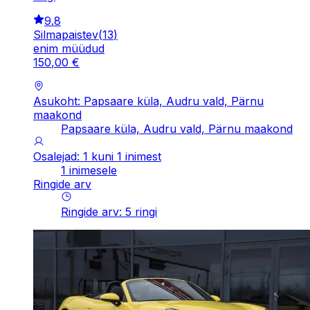
9.8
Silmapaistev
(
13
)
enim müüdud
150
,
00
€
Asukoht: Papsaare küla, Audru vald, Pärnu
maakond
Papsaare küla, Audru vald, Pärnu maakond
Osalejad: 1 kuni 1 inimest
1 inimesele
Ringide arv
Ringide arv
:
5
ringi