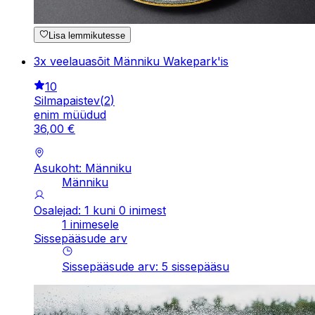
Lisa lemmikutesse
3x veelauasõit Männiku Wakepark'is
10
Silmapaistev
(
2
)
enim müüdud
36
,
00
€
Asukoht: Männiku
Männiku
Osalejad: 1 kuni 0 inimest
1 inimesele
Sissepääsude arv
Sissepääsude arv
:
5
sissepääsu