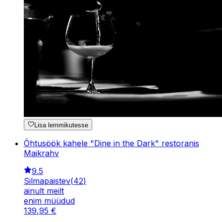
Lisa lemmikutesse
Õhtusöök kahele "Dine in the Dark" restoranis
Maikrahv
9.5
Silmapaistev
(
42
)
ainult meilt
enim müüdud
139
,
95
€