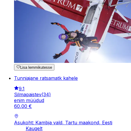
Lisa lemmikutesse
Tunniajane ratsamatk kahele
9.1
Silmapaistev
(
34
)
enim müüdud
60
,
00
€
Asukoht: Kambja vald, Tartu maakond, Eesti
Kaugelt