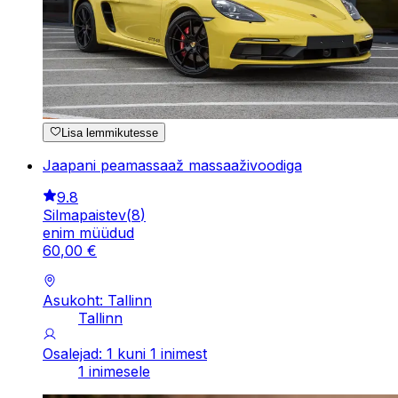
Lisa lemmikutesse
Jaapani peamassaaž massaaživoodiga
9.8
Silmapaistev
(
8
)
enim müüdud
60
,
00
€
Asukoht: Tallinn
Tallinn
Osalejad: 1 kuni 1 inimest
1 inimesele