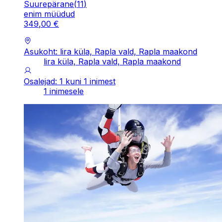
Suurepärane
(
11
)
enim müüdud
349
,
00
€
Asukoht: lira küla, Rapla vald, Rapla maakond
lira küla, Rapla vald, Rapla maakond
Osalejad: 1 kuni 1 inimest
1 inimesele