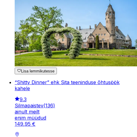
Lisa lemmikutesse
“Shitty Dinner” ehk Sita teeninduse õhtusöök
kahele
9.3
Silmapaistev
(
136
)
ainult meilt
enim müüdud
149
,
95
€