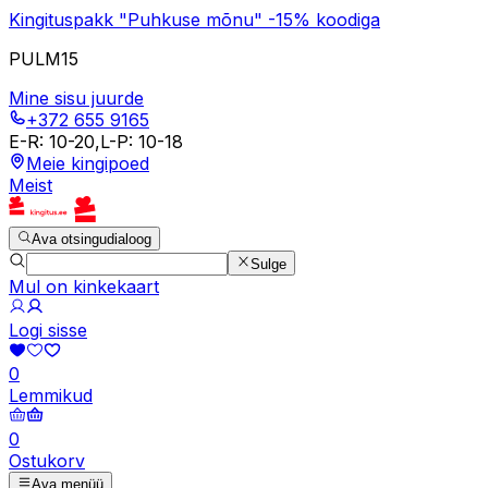
Kingituspakk "Puhkuse mõnu" -15% koodiga
PULM15
Mine sisu juurde
+372 655 9165
E-R
:
10-20
,
L-P
:
10-18
Meie kingipoed
Meist
Ava otsingudialoog
Sulge
Mul on kinkekaart
Logi sisse
0
Lemmikud
0
Ostukorv
Ava menüü