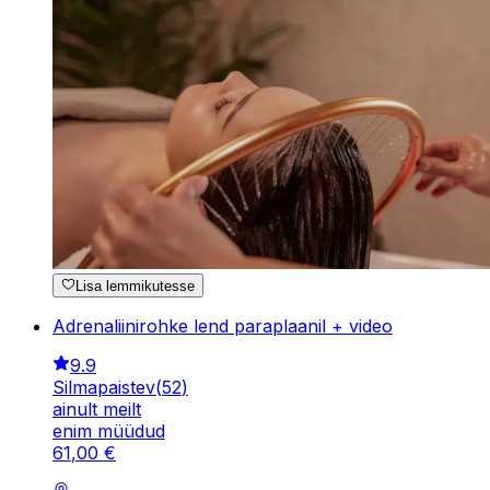
Lisa lemmikutesse
Adrenaliinirohke lend paraplaanil + video
9.9
Silmapaistev
(
52
)
ainult meilt
enim müüdud
61
,
00
€