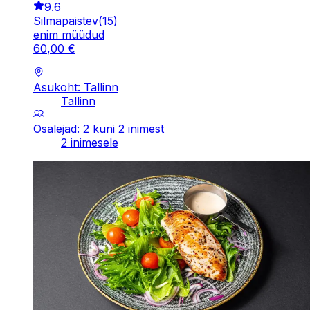
9.6
Silmapaistev
(
15
)
enim müüdud
60
,
00
€
Asukoht: Tallinn
Tallinn
Osalejad: 2 kuni 2 inimest
2 inimesele