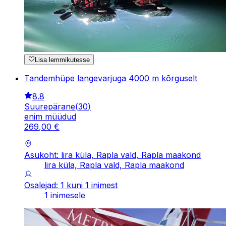
Lisa lemmikutesse
Tandemhüpe langevarjuga 4000 m kõrguselt
8.8
Suurepärane
(
30
)
enim müüdud
269
,
00
€
Asukoht: lira küla, Rapla vald, Rapla maakond
lira küla, Rapla vald, Rapla maakond
Osalejad: 1 kuni 1 inimest
1 inimesele