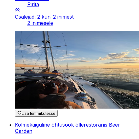
Pirita
Osalejad: 2 kuni 2 inimest
2 inimesele
Lisa lemmikutesse
Kolmekäiguline õhtusöök õllerestoranis Beer
Garden