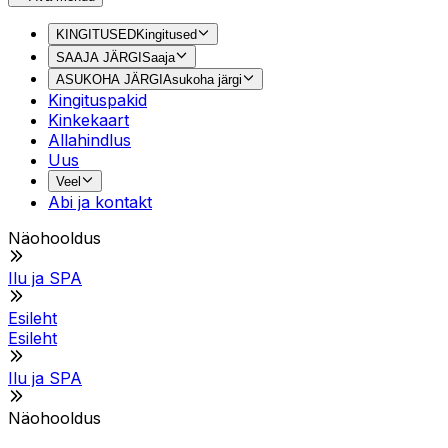
KINGITUSED
Kingitused
SAAJA JÄRGI
Saaja
ASUKOHA JÄRGI
Asukoha järgi
Kingituspakid
Kinkekaart
Allahindlus
Uus
Veel
Abi ja kontakt
Näohooldus
Ilu ja SPA
Esileht
Esileht
Ilu ja SPA
Näohooldus