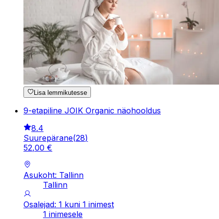
Lisa lemmikutesse
9-etapiline JOIK Organic näohooldus
8.4
Suurepärane
(
28
)
52
,
00
€
Asukoht: Tallinn
Tallinn
Osalejad: 1 kuni 1 inimest
1 inimesele