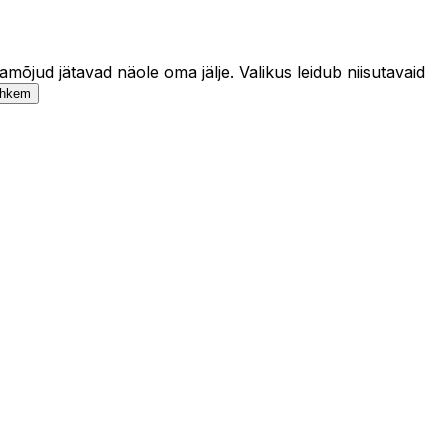
mõjud jätavad näole oma jälje. Valikus leidub niisutavaid
ohkem