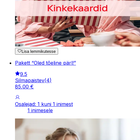
Lisa lemmikutesse
Pakett “Oled tõeline pärl!”
9.5
Silmapaistev
(
4
)
85
,
00
€
Osalejad: 1 kuni 1 inimest
1 inimesele