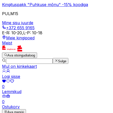
Kingituspakk "Puhkuse mõnu" -15% koodiga
PULM15
Mine sisu juurde
+372 655 9165
E-R
:
10-20
,
L-P
:
10-18
Meie kingipoed
Meist
Ava otsingudialoog
Sulge
Mul on kinkekaart
Logi sisse
0
Lemmikud
0
Ostukorv
Ava menüü