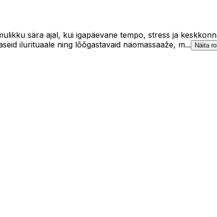
ulikku sära ajal, kui igapäevane tempo, stress ja keskkonna
seid ilurituaale ning lõõgastavaid näomassaaže, m...
Näita r