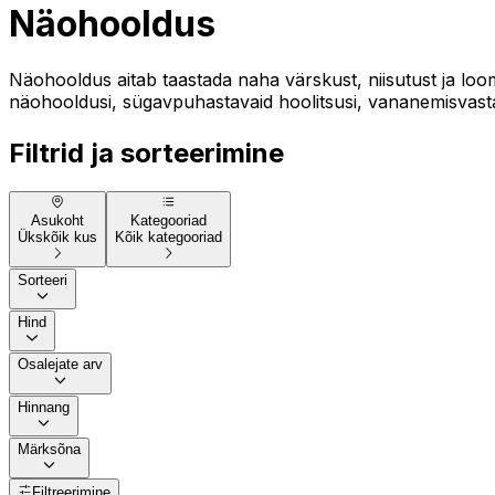
Näohooldus
Näohooldus aitab taastada naha värskust, niisutust ja loom
näohooldusi, sügavpuhastavaid hoolitsusi, vananemisvasta
Filtrid ja sorteerimine
Asukoht
Kategooriad
Ükskõik kus
Kõik kategooriad
Sorteeri
Hind
Osalejate arv
Hinnang
Märksõna
Filtreerimine