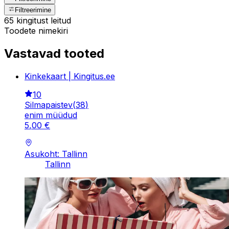
Filtreerimine
65 kingitust leitud
Toodete nimekiri
Vastavad tooted
Kinkekaart | Kingitus.ee
10
Silmapaistev
(
38
)
enim müüdud
5
,
00
€
Asukoht: Tallinn
Tallinn