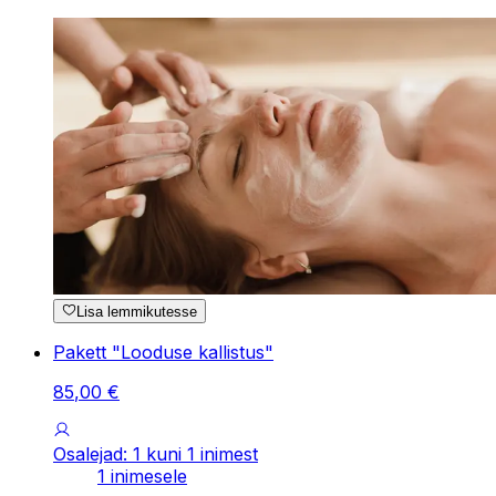
Lisa lemmikutesse
Pakett "Looduse kallistus"
85
,
00
€
Osalejad: 1 kuni 1 inimest
1 inimesele