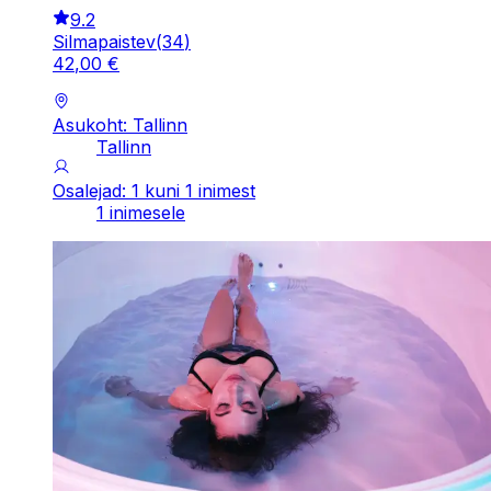
9.2
Silmapaistev
(
34
)
42
,
00
€
Asukoht: Tallinn
Tallinn
Osalejad: 1 kuni 1 inimest
1 inimesele