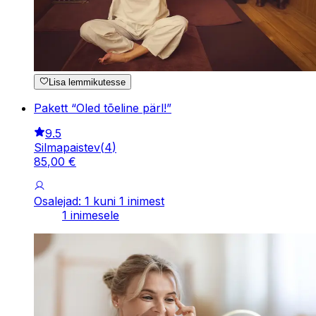
Lisa lemmikutesse
Pakett “Oled tõeline pärl!”
9.5
Silmapaistev
(
4
)
85
,
00
€
Osalejad: 1 kuni 1 inimest
1 inimesele