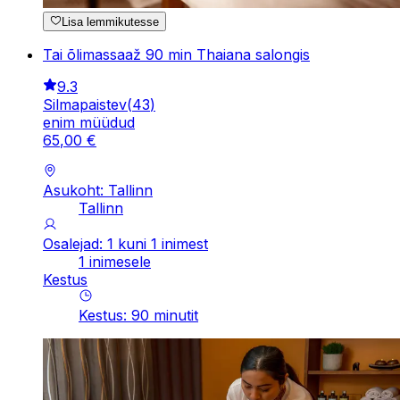
Lisa lemmikutesse
Tai õlimassaaž 90 min Thaiana salongis
9.3
Silmapaistev
(
43
)
enim müüdud
65
,
00
€
Asukoht: Tallinn
Tallinn
Osalejad: 1 kuni 1 inimest
1 inimesele
Kestus
Kestus
:
90
minutit