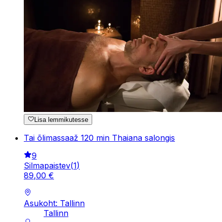
Lisa lemmikutesse
Tai õlimassaaž 120 min Thaiana salongis
9
Silmapaistev
(
1
)
89
,
00
€
Asukoht: Tallinn
Tallinn