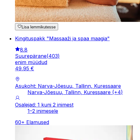
Lisa lemmikutesse
Kingituspakk "Massaaži ja spaa maagia"
8.8
Suurepärane
(
403
)
enim müüdud
49
,
95
€
Asukoht: Narva-Jõesuu, Tallinn, Kuressaare
Narva-Jõesuu, Tallinn, Kuressaare
(+
4
)
Osalejad: 1 kuni 2 inimest
1–2 inimesele
60
+
Elamused