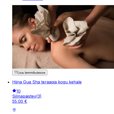
Lisa lemmikutesse
Hiina Gua Sha teraapia kogu kehale
10
Silmapaistev
(
3
)
55
,
00
€