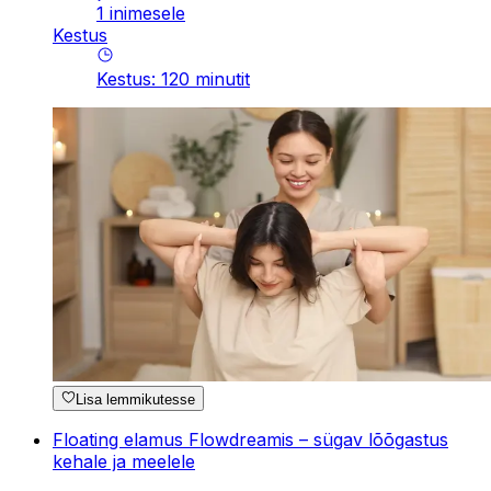
1 inimesele
Kestus
Kestus
:
120
minutit
Lisa lemmikutesse
Floating elamus Flowdreamis – sügav lõõgastus
kehale ja meelele