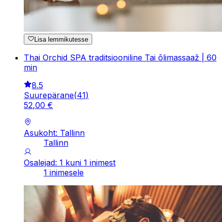
Lisa lemmikutesse
Thai Orchid SPA traditsiooniline Tai õlimassaaž | 60
min
8.5
Suurepärane
(
41
)
52
,
00
€
Asukoht: Tallinn
Tallinn
Osalejad: 1 kuni 1 inimest
1 inimesele