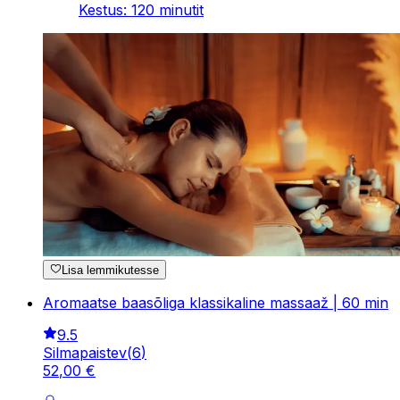
Kestus
:
120
minutit
Lisa lemmikutesse
Aromaatse baasõliga klassikaline massaaž | 60 min
9.5
Silmapaistev
(
6
)
52
,
00
€