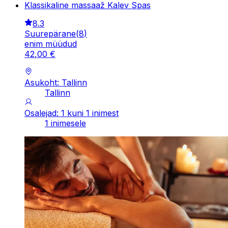
Klassikaline massaaž Kalev Spas
8.3
Suurepärane
(
8
)
enim müüdud
42
,
00
€
Asukoht: Tallinn
Tallinn
Osalejad: 1 kuni 1 inimest
1 inimesele