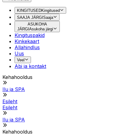
KINGITUSED
Kingitused
SAAJA JÄRGI
Saaja
ASUKOHA
JÄRGI
Asukoha järgi
Kingituspakid
Kinkekaart
Allahindlus
Uus
Veel
Abi ja kontakt
Kehahooldus
Ilu ja SPA
Esileht
Esileht
Ilu ja SPA
Kehahooldus