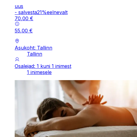
uus
-
salvesta
21
%
eelnevalt
70
,
00
€
55
,
00
€
Asukoht: Tallinn
Tallinn
Osalejad: 1 kuni 1 inimest
1 inimesele