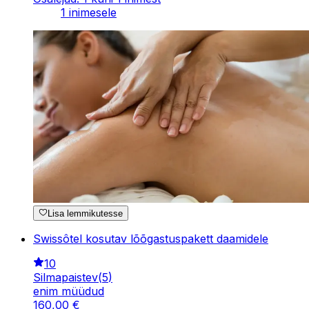
1 inimesele
Lisa lemmikutesse
Swissôtel kosutav lõõgastuspakett daamidele
10
Silmapaistev
(
5
)
enim müüdud
160
,
00
€