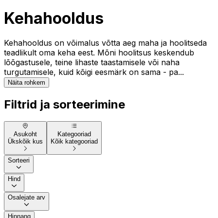
Kehahooldus
Kehahooldus on võimalus võtta aeg maha ja hoolitseda
teadlikult oma keha eest. Mõni hoolitsus keskendub
lõõgastusele, teine lihaste taastamisele või naha
turgutamisele, kuid kõigi eesmärk on sama - pa...
Näita rohkem
Filtrid ja sorteerimine
Asukoht
Kategooriad
Ükskõik kus
Kõik kategooriad
Sorteeri
Hind
Osalejate arv
Hinnang