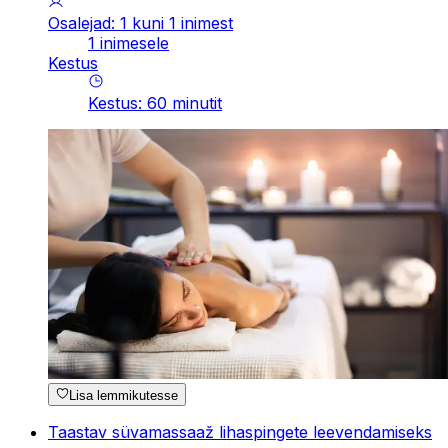
Osalejad: 1 kuni 1 inimest
1 inimesele
Kestus
Kestus
:
60
minutit
Lisa lemmikutesse
Taastav süvamassaaž lihaspingete leevendamiseks