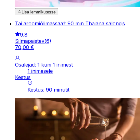
Lisa lemmikutesse
Tai aroomiõlimassaaž 90 min Thaiana salongis
9.8
Silmapaistev
(
6
)
70
,
00
€
Osalejad: 1 kuni 1 inimest
1 inimesele
Kestus
Kestus
:
90
minutit