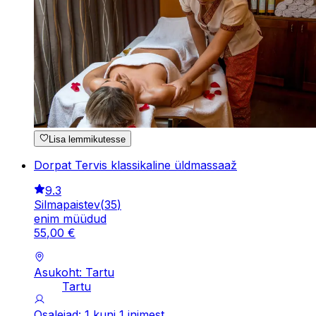
Lisa lemmikutesse
Dorpat Tervis klassikaline üldmassaaž
9.3
Silmapaistev
(
35
)
enim müüdud
55
,
00
€
Asukoht: Tartu
Tartu
Osalejad: 1 kuni 1 inimest