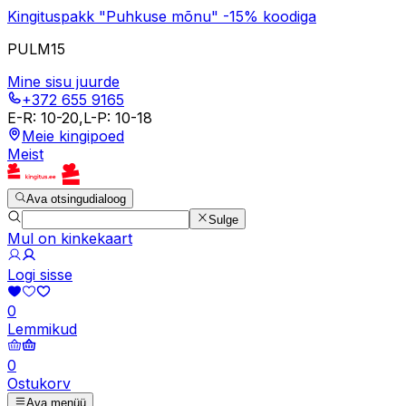
Kingituspakk "Puhkuse mõnu" -15% koodiga
PULM15
Mine sisu juurde
+372 655 9165
E-R
:
10-20
,
L-P
:
10-18
Meie kingipoed
Meist
Ava otsingudialoog
Sulge
Mul on kinkekaart
Logi sisse
0
Lemmikud
0
Ostukorv
Ava menüü