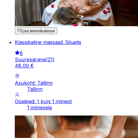
Lisa lemmikutesse
Klassikaline massaaž Siluetis
8
Suurepärane
(
21
)
48
,
00
€
Asukoht: Tallinn
Tallinn
Osalejad: 1 kuni 1 inimest
1 inimesele