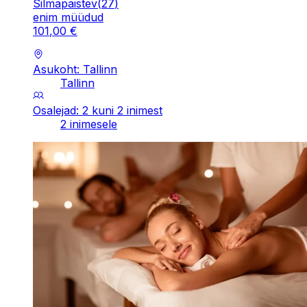
Silmapaistev
(
27
)
enim müüdud
101
,
00
€
Asukoht: Tallinn
Tallinn
Osalejad: 2 kuni 2 inimest
2 inimesele