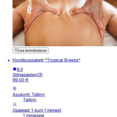
Lisa lemmikutesse
Hoolitsuspakett "Tropical Breeze"
9.3
Silmapaistev
(
3
)
99
,
00
€
Asukoht: Tallinn
Tallinn
Osalejad: 1 kuni 1 inimest
1 inimesele