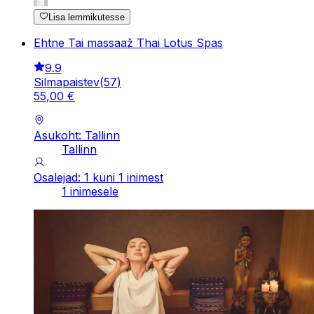
Lisa lemmikutesse
Ehtne Tai massaaž Thai Lotus Spas
9.9
Silmapaistev
(
57
)
55
,
00
€
Asukoht: Tallinn
Tallinn
Osalejad: 1 kuni 1 inimest
1 inimesele