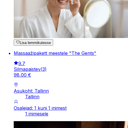
Lisa lemmikutesse
Massaažipakett meestele "The Gents"
9.7
Silmapaistev
(
3
)
98
,
00
€
Asukoht: Tallinn
Tallinn
Osalejad: 1 kuni 1 inimest
1 inimesele