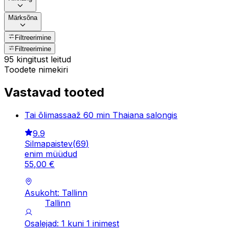
Märksõna
Filtreerimine
Filtreerimine
95 kingitust leitud
Toodete nimekiri
Vastavad tooted
Tai õlimassaaž 60 min Thaiana salongis
9.9
Silmapaistev
(
69
)
enim müüdud
55
,
00
€
Asukoht: Tallinn
Tallinn
Osalejad: 1 kuni 1 inimest