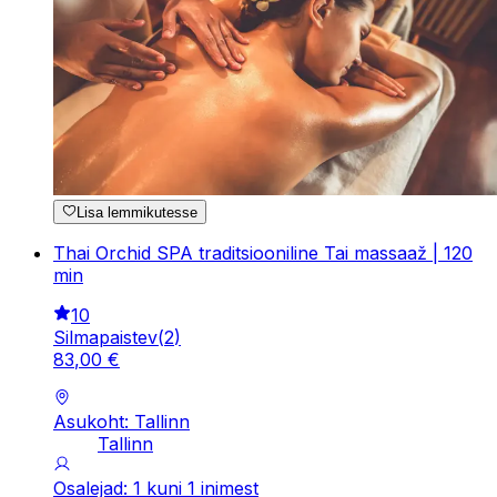
Lisa lemmikutesse
Thai Orchid SPA traditsiooniline Tai massaaž | 120
min
10
Silmapaistev
(
2
)
83
,
00
€
Asukoht: Tallinn
Tallinn
Osalejad: 1 kuni 1 inimest