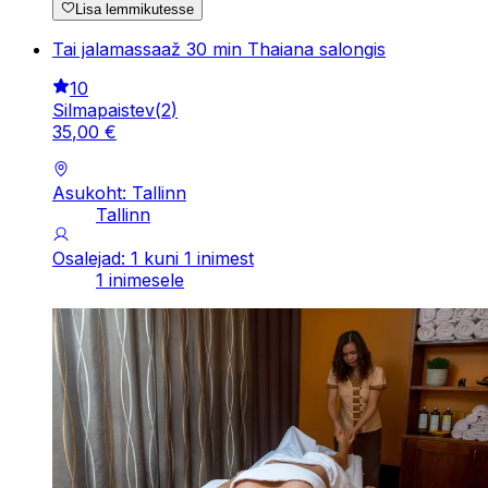
Lisa lemmikutesse
Tai jalamassaaž 30 min Thaiana salongis
10
Silmapaistev
(
2
)
35
,
00
€
Asukoht: Tallinn
Tallinn
Osalejad: 1 kuni 1 inimest
1 inimesele