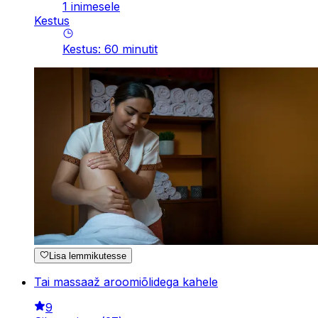
1 inimesele
Kestus
Kestus
:
60
minutit
Lisa lemmikutesse
Tai massaaž aroomiõlidega kahele
9