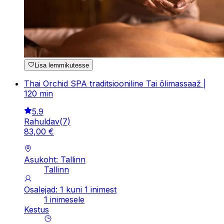
Lisa lemmikutesse
Thai Orchid SPA traditsiooniline Tai õlimassaaž |
120 min
5.9
Rahuldav
(
7
)
83
,
00
€
Asukoht: Tallinn
Tallinn
Osalejad: 1 kuni 1 inimest
1 inimesele
Kestus