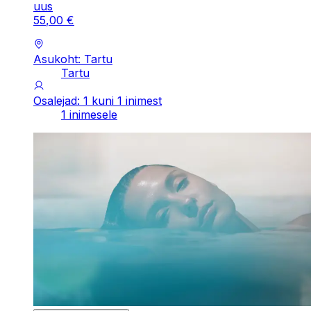
uus
55
,
00
€
Asukoht: Tartu
Tartu
Osalejad: 1 kuni 1 inimest
1 inimesele