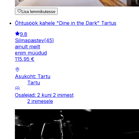
Lisa lemmikutesse
Õhtusöök kahele "Dine in the Dark" Tartus
9.8
Silmapaistev
(
45
)
ainult meilt
enim müüdud
115
,
95
€
Asukoht: Tartu
Tartu
Osalejad: 2 kuni 2 inimest
2 inimesele