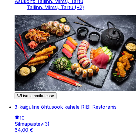
Asukoht: Tallinn, Viimsi, Tartu
Tallinn, Viimsi, Tartu
(+
2
)
Lisa lemmikutesse
3-käiguline õhtusöök kahele RIBI Restoranis
10
Silmapaistev
(
3
)
64
,
00
€