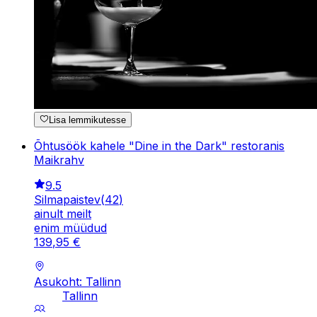
Lisa lemmikutesse
Õhtusöök kahele "Dine in the Dark" restoranis
Maikrahv
9.5
Silmapaistev
(
42
)
ainult meilt
enim müüdud
139
,
95
€
Asukoht: Tallinn
Tallinn