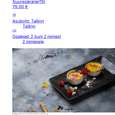
Suurepärane
(
15
)
79
,
00
€
Asukoht: Tallinn
Tallinn
Osalejad: 2 kuni 2 inimest
2 inimesele