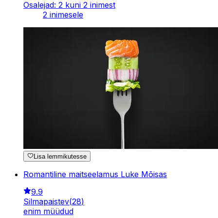
Osalejad: 2 kuni 2 inimest
2 inimesele
Lisa lemmikutesse
Romantiline maitseelamus Luke Mõisas
9.9
Silmapaistev
(
28
)
enim müüdud