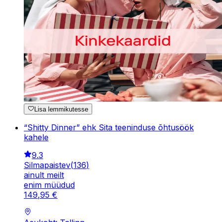
Lisa lemmikutesse
“Shitty Dinner” ehk Sita teeninduse õhtusöök
kahele
9.3
Silmapaistev
(
136
)
ainult meilt
enim müüdud
149
,
95
€