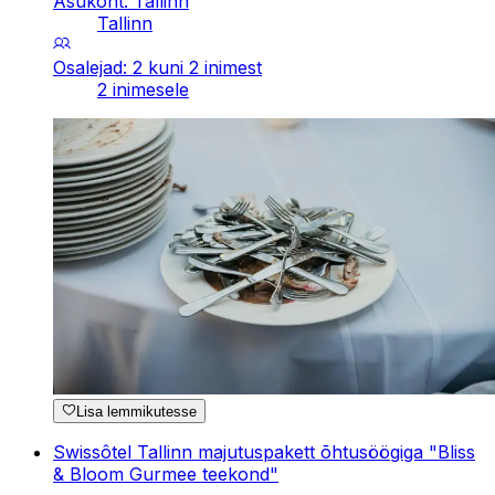
Asukoht: Tallinn
Tallinn
Osalejad: 2 kuni 2 inimest
2 inimesele
Lisa lemmikutesse
Swissôtel Tallinn majutuspakett õhtusöögiga "Bliss
& Bloom Gurmee teekond"