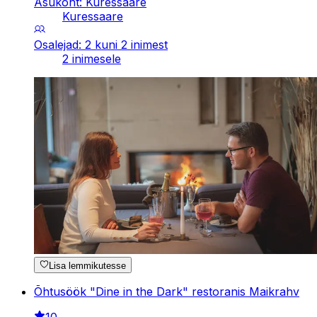
Asukoht: Kuressaare
Kuressaare
Osalejad: 2 kuni 2 inimest
2 inimesele
Lisa lemmikutesse
Õhtusöök "Dine in the Dark" restoranis Maikrahv
10