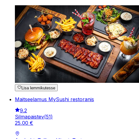
Lisa lemmikutesse
Maitseelamus MySushi restoranis
9.2
Silmapaistev
(
51
)
25
,
00
€