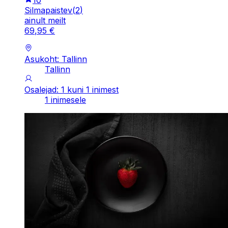
Silmapaistev
(
2
)
ainult meilt
69
,
95
€
Asukoht: Tallinn
Tallinn
Osalejad: 1 kuni 1 inimest
1 inimesele