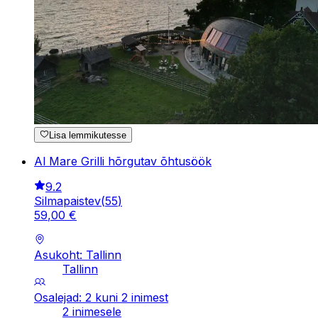
Lisa lemmikutesse
Al Mare Grilli hõrgutav õhtusöök
9.2
Silmapaistev
(
55
)
59
,
00
€
Asukoht: Tallinn
Tallinn
Osalejad: 2 kuni 2 inimest
2 inimesele