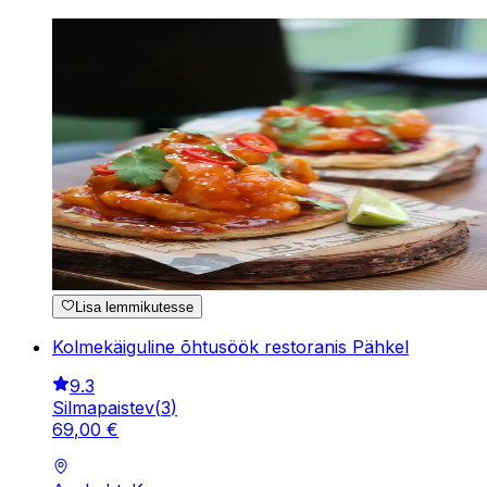
Lisa lemmikutesse
Kolmekäiguline õhtusöök restoranis Pähkel
9.3
Silmapaistev
(
3
)
69
,
00
€