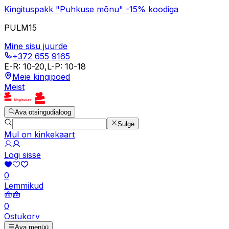
Kingituspakk "Puhkuse mõnu" -15% koodiga
PULM15
Mine sisu juurde
+372 655 9165
E-R
:
10-20
,
L-P
:
10-18
Meie kingipoed
Meist
Ava otsingudialoog
Sulge
Mul on kinkekaart
Logi sisse
0
Lemmikud
0
Ostukorv
Ava menüü