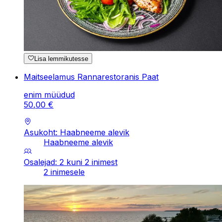
Lisa lemmikutesse
Maitseelamus Rannarestoranis Paat
enim müüdud
50
,
00
€
Asukoht: Haabneeme alevik
Haabneeme alevik
Osalejad: 2 kuni 2 inimest
2 inimesele