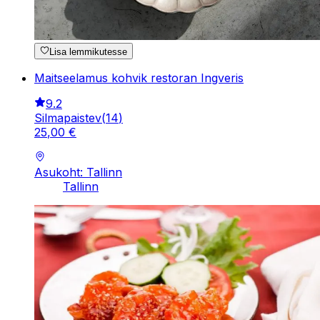
Lisa lemmikutesse
Maitseelamus kohvik restoran Ingveris
9.2
Silmapaistev
(
14
)
25
,
00
€
Asukoht: Tallinn
Tallinn