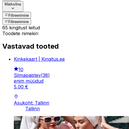
Märksõna
Filtreerimine
Filtreerimine
65 kingitust leitud
Toodete nimekiri
Vastavad tooted
Kinkekaart | Kingitus.ee
10
Silmapaistev
(
38
)
enim müüdud
5
,
00
€
Asukoht: Tallinn
Tallinn