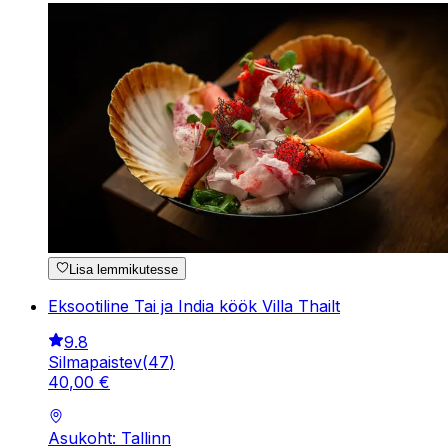
Lisa lemmikutesse
Eksootiline Tai ja India köök Villa Thailt
9.8
Silmapaistev
(
47
)
40
,
00
€
Asukoht: Tallinn