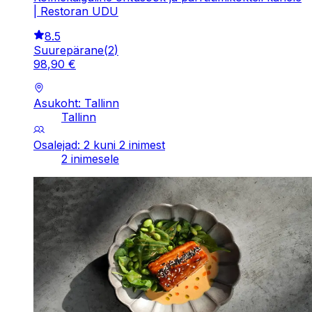
| Restoran UDU
8.5
Suurepärane
(
2
)
98
,
90
€
Asukoht: Tallinn
Tallinn
Osalejad: 2 kuni 2 inimest
2 inimesele