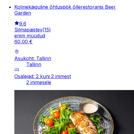
Kolmekäiguline õhtusöök õllerestoranis Beer
Garden
9.6
Silmapaistev
(
15
)
enim müüdud
60
,
00
€
Asukoht: Tallinn
Tallinn
Osalejad: 2 kuni 2 inimest
2 inimesele