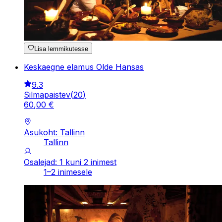
Lisa lemmikutesse
Keskaegne elamus Olde Hansas
9.3
Silmapaistev
(
20
)
60
,
00
€
Asukoht: Tallinn
Tallinn
Osalejad: 1 kuni 2 inimest
1–2 inimesele