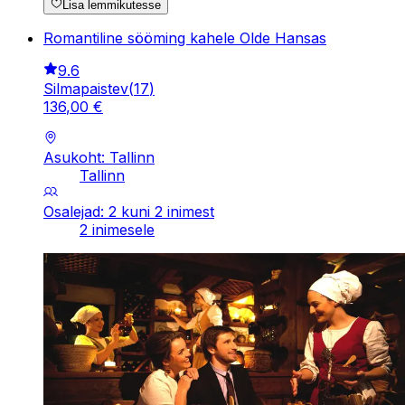
Lisa lemmikutesse
Romantiline sööming kahele Olde Hansas
9.6
Silmapaistev
(
17
)
136
,
00
€
Asukoht: Tallinn
Tallinn
Osalejad: 2 kuni 2 inimest
2 inimesele