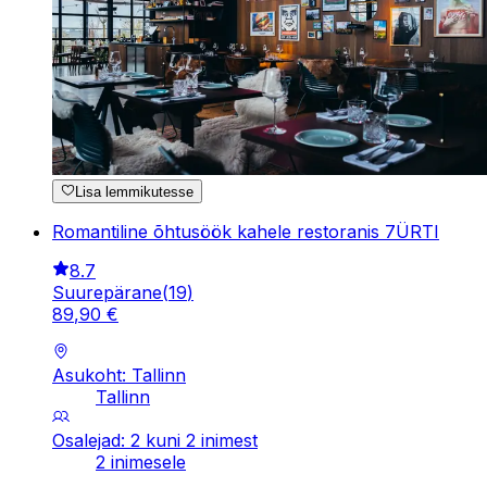
Lisa lemmikutesse
Romantiline õhtusöök kahele restoranis 7ÜRTI
8.7
Suurepärane
(
19
)
89
,
90
€
Asukoht: Tallinn
Tallinn
Osalejad: 2 kuni 2 inimest
2 inimesele