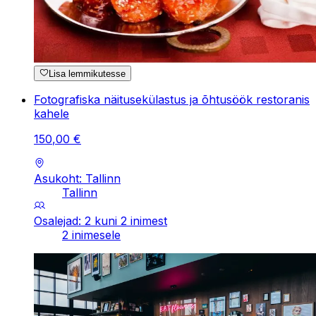
Lisa lemmikutesse
Fotografiska näitusekülastus ja õhtusöök restoranis
kahele
150
,
00
€
Asukoht: Tallinn
Tallinn
Osalejad: 2 kuni 2 inimest
2 inimesele