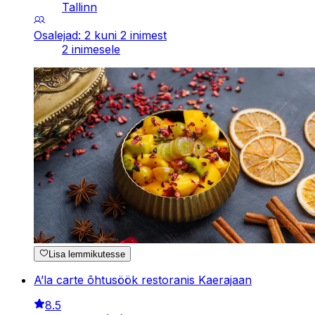
Tallinn
Osalejad: 2 kuni 2 inimest
2 inimesele
Lisa lemmikutesse
A’la carte õhtusöök restoranis Kaerajaan
8.5