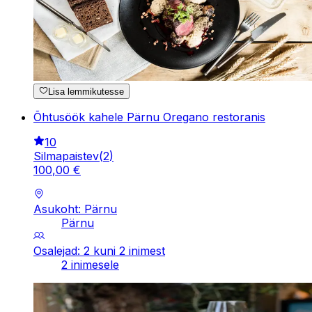
Lisa lemmikutesse
Õhtusöök kahele Pärnu Oregano restoranis
10
Silmapaistev
(
2
)
100
,
00
€
Asukoht: Pärnu
Pärnu
Osalejad: 2 kuni 2 inimest
2 inimesele