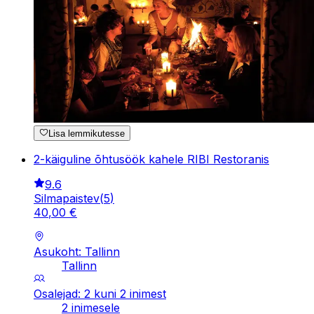
Lisa lemmikutesse
2-käiguline õhtusöök kahele RIBI Restoranis
9.6
Silmapaistev
(
5
)
40
,
00
€
Asukoht: Tallinn
Tallinn
Osalejad: 2 kuni 2 inimest
2 inimesele