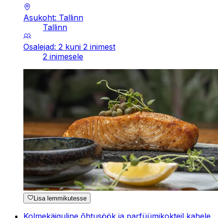
Asukoht: Tallinn
Tallinn
Osalejad: 2 kuni 2 inimest
2 inimesele
Lisa lemmikutesse
Kolmekäiguline õhtusöök ja parfüümikokteil kahele