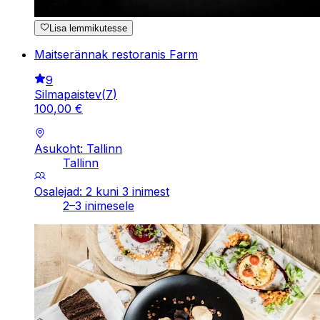
Lisa lemmikutesse
Maitserännak restoranis Farm
9
Silmapaistev
(
7
)
100
,
00
€
Asukoht: Tallinn
Tallinn
Osalejad: 2 kuni 3 inimest
2–3 inimesele