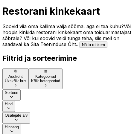
Restorani kinkekaart
Soovid viia oma kallima välja sööma, aga ei tea kuhu?Või
hoopis kinkida restorani kinkekaart oma toiduarmastajast
sõbrale? Või kui soovid veidi tünga teha, siis meil on
saadaval ka Sita Teeninduse Õht...
Näita rohkem
Filtrid ja sorteerimine
Asukoht
Kategooriad
Ükskõik kus
Kõik kategooriad
Sorteeri
Hind
Osalejate arv
Hinnang