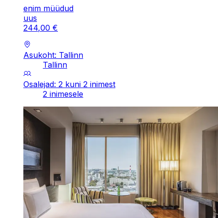
enim müüdud
uus
244
,
00
€
Asukoht: Tallinn
Tallinn
Osalejad: 2 kuni 2 inimest
2 inimesele