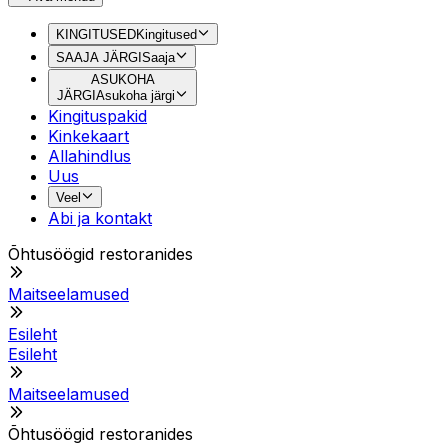
KINGITUSED
Kingitused
SAAJA JÄRGI
Saaja
ASUKOHA
JÄRGI
Asukoha järgi
Kingituspakid
Kinkekaart
Allahindlus
Uus
Veel
Abi ja kontakt
Õhtusöögid restoranides
Maitseelamused
Esileht
Esileht
Maitseelamused
Õhtusöögid restoranides