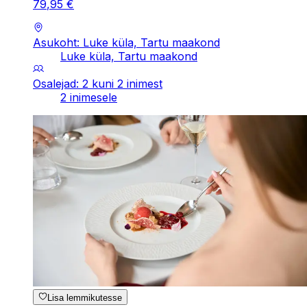
79
,
95
€
Asukoht: Luke küla, Tartu maakond
Luke küla, Tartu maakond
Osalejad: 2 kuni 2 inimest
2 inimesele
Lisa lemmikutesse