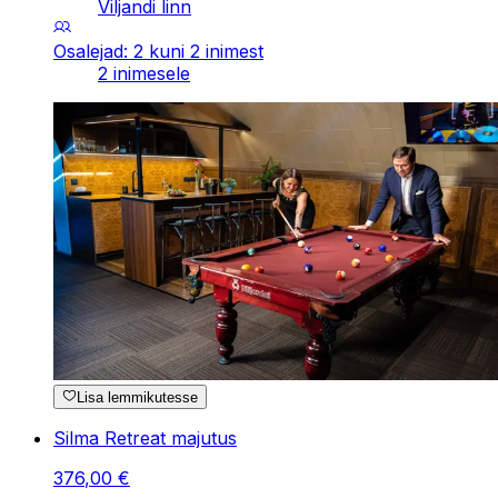
Viljandi linn
Osalejad: 2 kuni 2 inimest
2 inimesele
Lisa lemmikutesse
Silma Retreat majutus
376
,
00
€