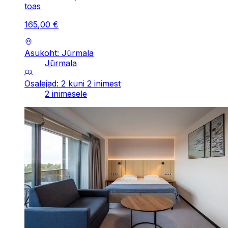
toas
165
,
00
€
Asukoht: Jūrmala
Jūrmala
Osalejad: 2 kuni 2 inimest
2 inimesele