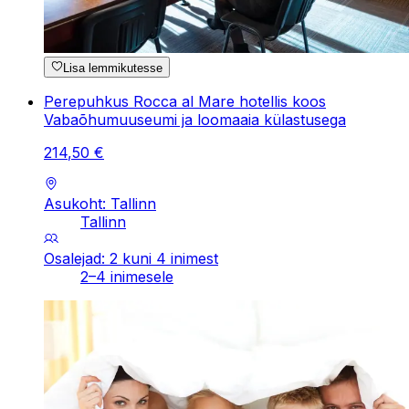
Lisa lemmikutesse
Perepuhkus Rocca al Mare hotellis koos
Vabaõhumuuseumi ja loomaaia külastusega
214
,
50
€
Asukoht: Tallinn
Tallinn
Osalejad: 2 kuni 4 inimest
2–4 inimesele