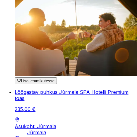
Lisa lemmikutesse
Lõõgastav puhkus Jūrmala SPA Hotelli Premium
toas
235
,
00
€
Asukoht: Jūrmala
Jūrmala