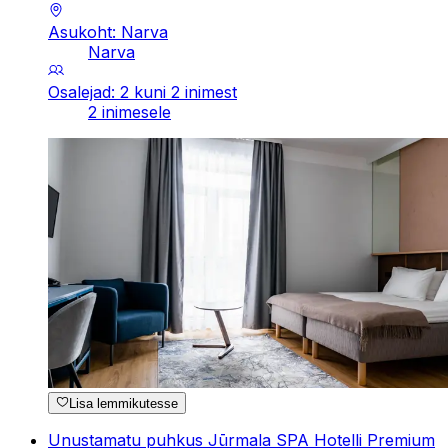
Asukoht: Narva
Narva
Osalejad: 2 kuni 2 inimest
2 inimesele
Lisa lemmikutesse
Unustamatu puhkus Jūrmala SPA Hotelli Premium