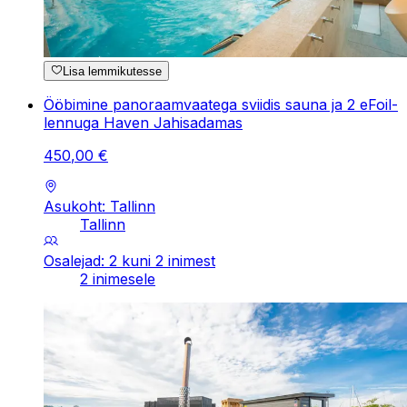
Lisa lemmikutesse
Ööbimine panoraamvaatega sviidis sauna ja 2 eFoil-
lennuga Haven Jahisadamas
450
,
00
€
Asukoht: Tallinn
Tallinn
Osalejad: 2 kuni 2 inimest
2 inimesele