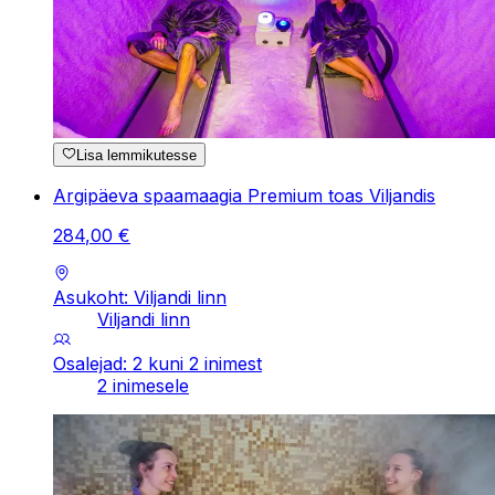
Lisa lemmikutesse
Argipäeva spaamaagia Premium toas Viljandis
284
,
00
€
Asukoht: Viljandi linn
Viljandi linn
Osalejad: 2 kuni 2 inimest
2 inimesele