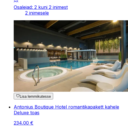
Osalejad: 2 kuni 2 inimest
2 inimesele
Lisa lemmikutesse
Antonius Boutique Hotel romantikapakett kahele
Deluxe toas
234
,
00
€