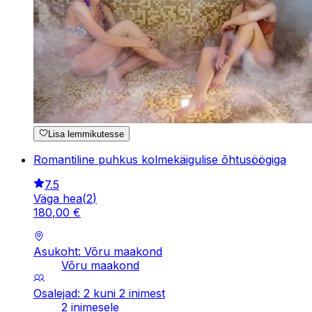
Lisa lemmikutesse
Romantiline puhkus kolmekäigulise õhtusöögiga
7.5
Väga hea
(
2
)
180
,
00
€
Asukoht: Võru maakond
Võru maakond
Osalejad: 2 kuni 2 inimest
2 inimesele