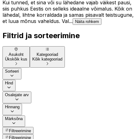
Kui tunned, et sina või su lähedane vajab väikest pausi,
siis puhkus Eestis on selleks ideaalne võimalus. Kõik on
lähedal, lihtne korraldada ja samas piisavalt teistsugune,
et luua mõnus vaheldus. Val...
Näita rohkem
Filtrid ja sorteerimine
Asukoht
Kategooriad
Ükskõik kus
Kõik kategooriad
Sorteeri
Hind
Osalejate arv
Hinnang
Märksõna
Filtreerimine
Filtreerimine