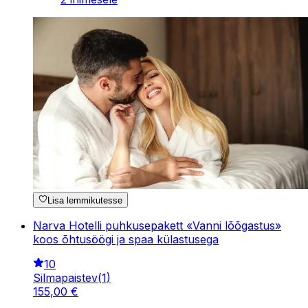
Lisa lemmikutesse
Narva Hotelli puhkusepakett «Vanni lõõgastus»
koos õhtusöögi ja spaa külastusega
10
Silmapaistev
(
1
)
155
,
00
€