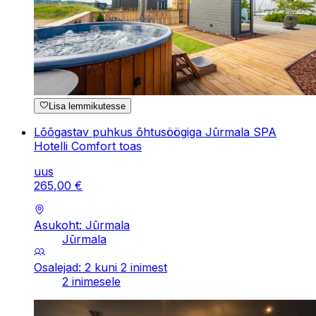
Lisa lemmikutesse
Lõõgastav puhkus õhtusöögiga Jūrmala SPA
Hotelli Comfort toas
uus
265
,
00
€
Asukoht: Jūrmala
Jūrmala
Osalejad: 2 kuni 2 inimest
2 inimesele