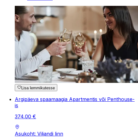
Lisa lemmikutesse
Argipäeva spaamaagia Apartmentis või Penthouse-
is
374
,
00
€
Asukoht: Viljandi linn