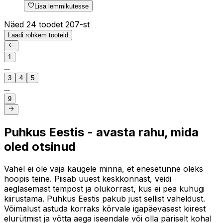
Lisa lemmikutesse
Näed 24 toodet 207-st
Laadi rohkem tooteid
1
...
3
4
5
...
9
Puhkus Eestis - avasta rahu, mida
oled otsinud
Vahel ei ole vaja kaugele minna, et enesetunne oleks
hoopis teine. Piisab uuest keskkonnast, veidi
aeglasemast tempost ja olukorrast, kus ei pea kuhugi
kiirustama. Puhkus Eestis pakub just sellist vaheldust.
Võimalust astuda korraks kõrvale igapäevasest kiirest
elurütmist ja võtta aega iseendale või olla päriselt kohal