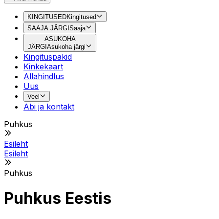
KINGITUSED
Kingitused
SAAJA JÄRGI
Saaja
ASUKOHA
JÄRGI
Asukoha järgi
Kingituspakid
Kinkekaart
Allahindlus
Uus
Veel
Abi ja kontakt
Puhkus
Esileht
Esileht
Puhkus
Puhkus Eestis