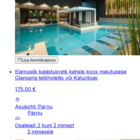
Lisa lemmikutesse
Elamuslik kalastusretk kahele koos majutusega
Glamping telkhotellis või Kaluritoas
175
,
00
€
Asukoht: Pärnu
Pärnu
Osalejad: 2 kuni 2 inimest
2 inimesele