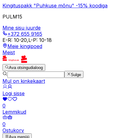
Kingituspakk "Puhkuse mõnu" -15% koodiga
PULM15
Mine sisu juurde
+372 655 9165
E-R
:
10-20
,
L-P
:
10-18
Meie kingipoed
Meist
Ava otsingudialoog
Sulge
Mul on kinkekaart
Logi sisse
0
Lemmikud
0
Ostukorv
Ava menüü