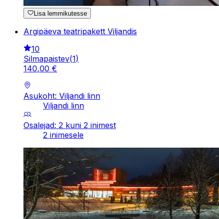
Lisa lemmikutesse
Argipäeva teatripakett Viljandis
10
Silmapaistev
(
1
)
140
,
00
€
Asukoht: Viljandi linn
Viljandi linn
Osalejad: 2 kuni 2 inimest
2 inimesele