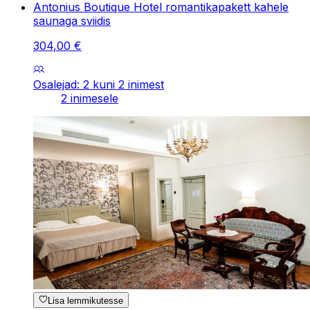
Antonius Boutique Hotel romantikapakett kahele
saunaga sviidis
304
,
00
€
Osalejad: 2 kuni 2 inimest
2 inimesele
Lisa lemmikutesse