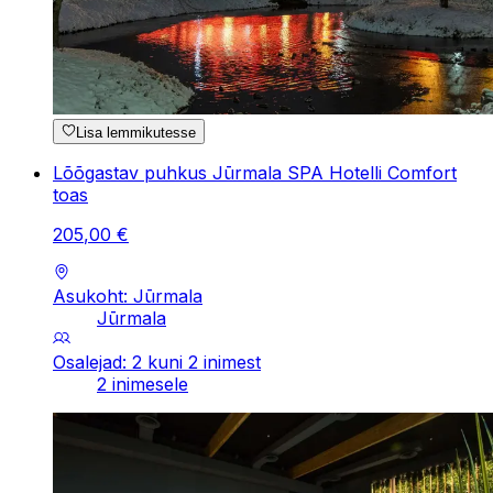
Lisa lemmikutesse
Lõõgastav puhkus Jūrmala SPA Hotelli Comfort
toas
205
,
00
€
Asukoht: Jūrmala
Jūrmala
Osalejad: 2 kuni 2 inimest
2 inimesele