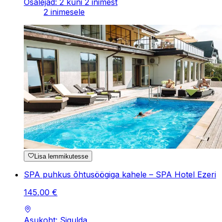
Osalejad: 2 kuni 2 inimest
2 inimesele
Lisa lemmikutesse
SPA puhkus õhtusöögiga kahele – SPA Hotel Ezeri
145
,
00
€
Asukoht: Sigulda