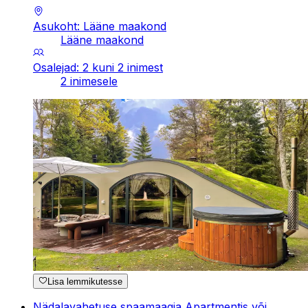
Asukoht: Lääne maakond
Lääne maakond
Osalejad: 2 kuni 2 inimest
2 inimesele
Lisa lemmikutesse
Nädalavahetuse spaamaagia Apartmentis või