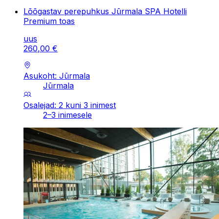
Lõõgastav perepuhkus Jūrmala SPA Hotelli
Premium toas
uus
260
,
00
€
Asukoht: Jūrmala
Jūrmala
Osalejad: 2 kuni 3 inimest
2–3 inimesele