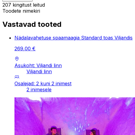
207 kingitust leitud
Toodete nimekiri
Vastavad tooted
Nädalavahetuse spaamaagia Standard toas Viljandis
269
,
00
€
Asukoht: Viljandi linn
Viljandi linn
Osalejad: 2 kuni 2 inimest
2 inimesele