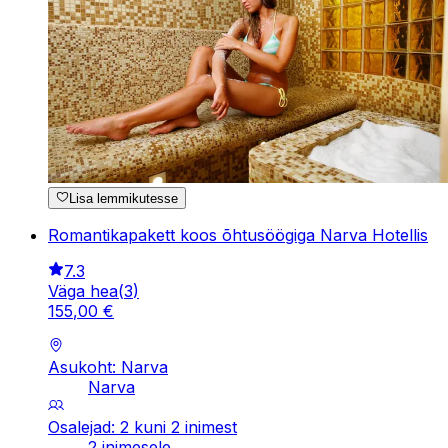
Lisa lemmikutesse
Romantikapakett koos õhtusöögiga Narva Hotellis
7.3
Väga hea
(
3
)
155
,
00
€
Asukoht: Narva
Narva
Osalejad: 2 kuni 2 inimest
2 inimesele