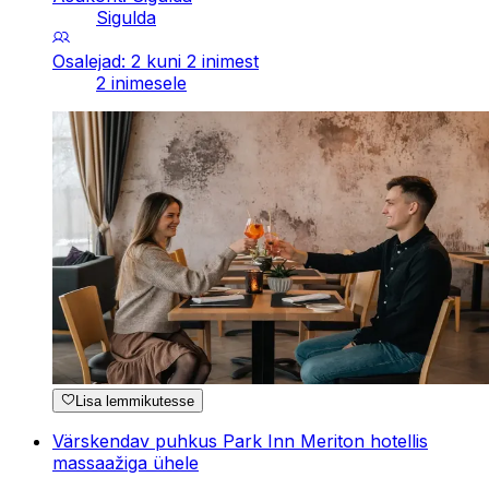
Sigulda
Osalejad: 2 kuni 2 inimest
2 inimesele
Lisa lemmikutesse
Värskendav puhkus Park Inn Meriton hotellis
massaažiga ühele