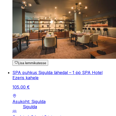
Lisa lemmikutesse
SPA puhkus Sigulda lähedal – 1 öö SPA Hotel
Ezeris kahele
105
,
00
€
Asukoht: Sigulda
Sigulda