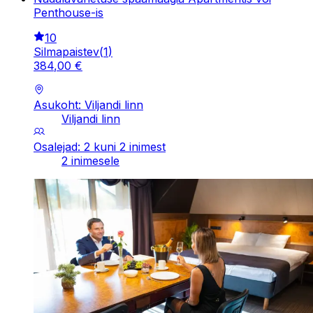
Penthouse-is
10
Silmapaistev
(
1
)
384
,
00
€
Asukoht: Viljandi linn
Viljandi linn
Osalejad: 2 kuni 2 inimest
2 inimesele