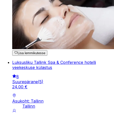
Lisa lemmikutesse
Luksusliku Tallink Spa & Conference hotelli
veekeskuse külastus
8
Suurepärane
(
5
)
24
,
00
€
Asukoht: Tallinn
Tallinn