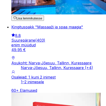
Lisa lemmikutesse
Kingituspakk "Massaaži ja spaa maagia"
8.8
Suurepärane
(
403
)
enim müüdud
49
,
95
€
Asukoht: Narva-Jõesuu, Tallinn, Kuressaare
Narva-Jõesuu, Tallinn, Kuressaare
(+
4
)
Osalejad: 1 kuni 2 inimest
1–2 inimesele
60
+
Elamused