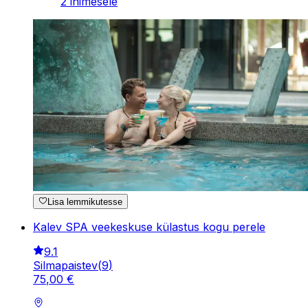
2 inimesele
Lisa lemmikutesse
Kalev SPA veekeskuse külastus kogu perele
9.1
Silmapaistev
(
9
)
75
,
00
€