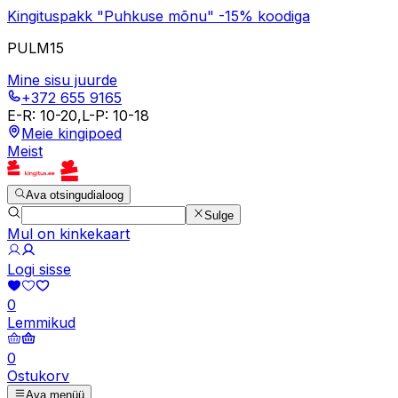
Kingituspakk "Puhkuse mõnu" -15% koodiga
PULM15
Mine sisu juurde
+372 655 9165
E-R
:
10-20
,
L-P
:
10-18
Meie kingipoed
Meist
Ava otsingudialoog
Sulge
Mul on kinkekaart
Logi sisse
0
Lemmikud
0
Ostukorv
Ava menüü