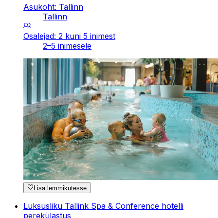
Asukoht: Tallinn
Tallinn
Osalejad: 2 kuni 5 inimest
2–5 inimesele
Lisa lemmikutesse
Luksusliku Tallink Spa & Conference hotelli
perekülastus