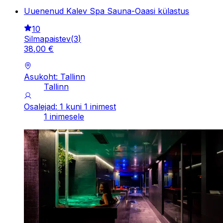
Uuenenud Kalev Spa Sauna-Oaasi külastus
10
Silmapaistev
(
3
)
38
,
00
€
Asukoht: Tallinn
Tallinn
Osalejad: 1 kuni 1 inimest
1 inimesele