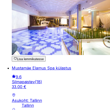
Lisa lemmikutesse
Mustamäe Elamus Spa külastus
9.6
Silmapaistev
(
18
)
33
,
00
€
Asukoht: Tallinn
Tallinn