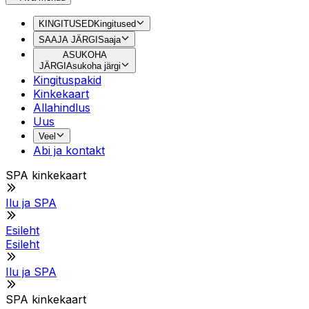
KINGITUSED
Kingitused
SAAJA JÄRGI
Saaja
ASUKOHA
JÄRGI
Asukoha järgi
Kingituspakid
Kinkekaart
Allahindlus
Uus
Veel
Abi ja kontakt
SPA kinkekaart
Ilu ja SPA
Esileht
Esileht
Ilu ja SPA
SPA kinkekaart