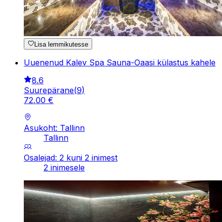
Lisa lemmikutesse
Uuenenud Kalev Spa Sauna-Oaasi külastus kahele
8.6
Suurepärane
(
9
)
72
,
00
€
Asukoht: Tallinn
Tallinn
Osalejad: 2 kuni 2 inimest
2 inimesele