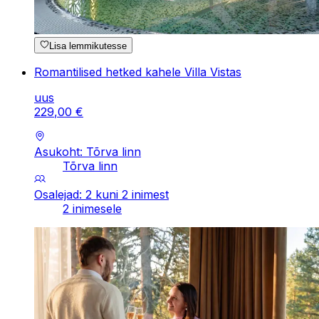
Lisa lemmikutesse
Romantilised hetked kahele Villa Vistas
uus
229
,
00
€
Asukoht: Tõrva linn
Tõrva linn
Osalejad: 2 kuni 2 inimest
2 inimesele