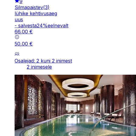
9
Silmapaistev
(
3
)
lühike kehtivusaeg
uus
-
salvesta
24
%
eelnevalt
66
,
00
€
50
,
00
€
Osalejad: 2 kuni 2 inimest
2 inimesele