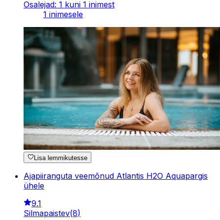
Osalejad: 1 kuni 1 inimest
1 inimesele
Lisa lemmikutesse
Ajapiiranguta veemõnud Atlantis H2O Aquapargis
ühele
9.1
Silmapaistev
(
8
)