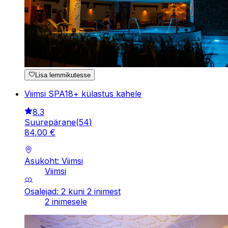
Lisa lemmikutesse
Viimsi SPA18+ külastus kahele
8.3
Suurepärane
(
54
)
84
,
00
€
Asukoht: Viimsi
Viimsi
Osalejad: 2 kuni 2 inimest
2 inimesele