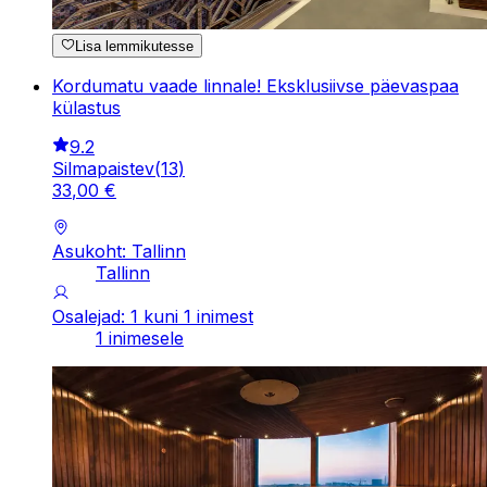
Lisa lemmikutesse
Kordumatu vaade linnale! Eksklusiivse päevaspaa
külastus
9.2
Silmapaistev
(
13
)
33
,
00
€
Asukoht: Tallinn
Tallinn
Osalejad: 1 kuni 1 inimest
1 inimesele