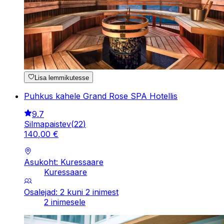
Lisa lemmikutesse
Puhkus kahele Grand Rose SPA Hotellis
9.7
Silmapaistev
(
22
)
140
,
00
€
Asukoht: Kuressaare
Kuressaare
Osalejad: 2 kuni 2 inimest
2 inimesele