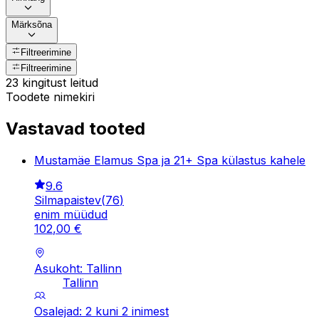
Märksõna
Filtreerimine
Filtreerimine
23 kingitust leitud
Toodete nimekiri
Vastavad tooted
Mustamäe Elamus Spa ja 21+ Spa külastus kahele
9.6
Silmapaistev
(
76
)
enim müüdud
102
,
00
€
Asukoht: Tallinn
Tallinn
Osalejad: 2 kuni 2 inimest