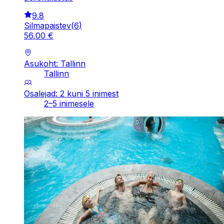
9.8
Silmapaistev
(
6
)
56
,
00
€
Asukoht: Tallinn
Tallinn
Osalejad: 2 kuni 5 inimest
2–5 inimesele