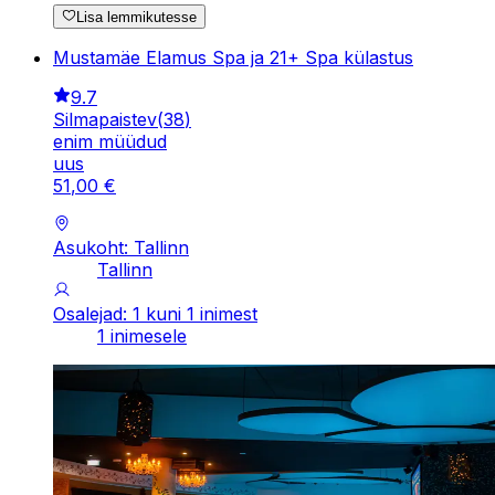
Lisa lemmikutesse
Mustamäe Elamus Spa ja 21+ Spa külastus
9.7
Silmapaistev
(
38
)
enim müüdud
uus
51
,
00
€
Asukoht: Tallinn
Tallinn
Osalejad: 1 kuni 1 inimest
1 inimesele