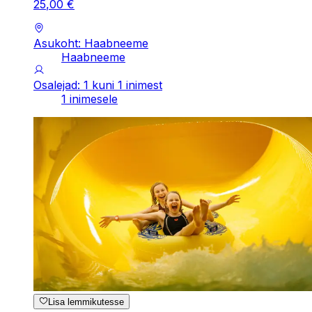
25
,
00
€
Asukoht: Haabneeme
Haabneeme
Osalejad: 1 kuni 1 inimest
1 inimesele
Lisa lemmikutesse