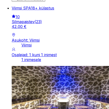
Viimsi SPA18+ külastus
10
Silmapaistev
(
23
)
42
,
00
€
Asukoht: Viimsi
Viimsi
Osalejad: 1 kuni 1 inimest
1 inimesele