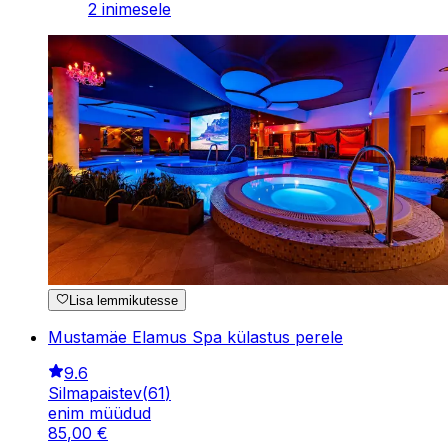
2 inimesele
Lisa lemmikutesse
Mustamäe Elamus Spa külastus perele
9.6
Silmapaistev
(
61
)
enim müüdud
85
,
00
€