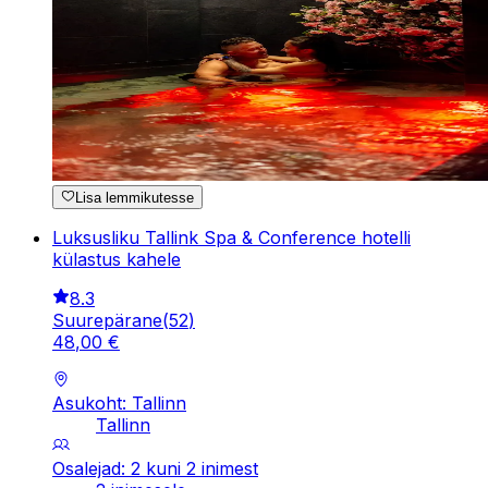
Lisa lemmikutesse
Luksusliku Tallink Spa & Conference hotelli
külastus kahele
8.3
Suurepärane
(
52
)
48
,
00
€
Asukoht: Tallinn
Tallinn
Osalejad: 2 kuni 2 inimest