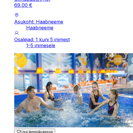
69
,
00
€
Asukoht: Haabneeme
Haabneeme
Osalejad: 1 kuni 5 inimest
1–5 inimesele
Lisa lemmikutesse