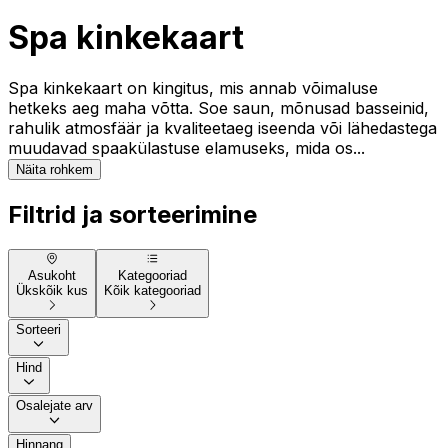
Spa kinkekaart
Spa kinkekaart on kingitus, mis annab võimaluse
hetkeks aeg maha võtta. Soe saun, mõnusad basseinid,
rahulik atmosfäär ja kvaliteetaeg iseenda või lähedastega
muudavad spaakülastuse elamuseks, mida os...
Näita rohkem
Filtrid ja sorteerimine
Asukoht
Kategooriad
Ükskõik kus
Kõik kategooriad
Sorteeri
Hind
Osalejate arv
Hinnang