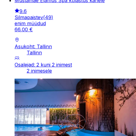
Mustamäe Elamus Spa külastus kahele
9.6
Silmapaistev
(
49
)
enim müüdud
66
,
00
€
Asukoht: Tallinn
Tallinn
Osalejad: 2 kuni 2 inimest
2 inimesele