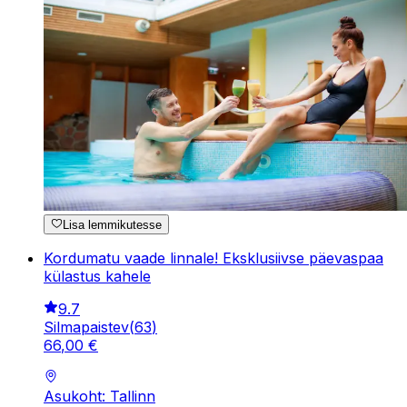
Lisa lemmikutesse
Kordumatu vaade linnale! Eksklusiivse päevaspaa
külastus kahele
9.7
Silmapaistev
(
63
)
66
,
00
€
Asukoht: Tallinn