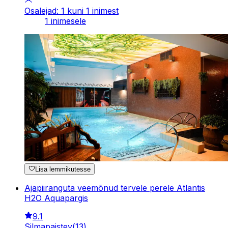
Osalejad: 1 kuni 1 inimest
1 inimesele
Lisa lemmikutesse
Ajapiiranguta veemõnud tervele perele Atlantis
H2O Aquapargis
9.1
Silmapaistev
(
13
)