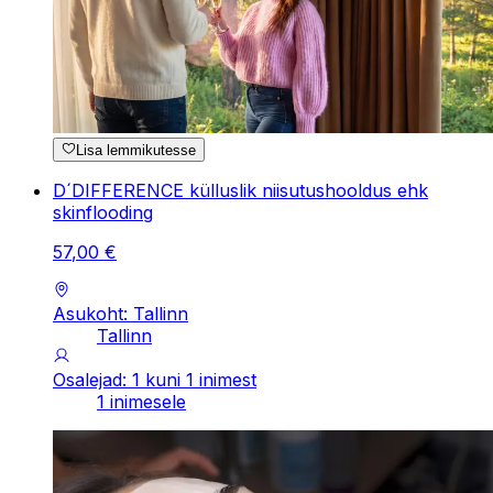
Lisa lemmikutesse
D´DIFFERENCE külluslik niisutushooldus ehk
skinflooding
57
,
00
€
Asukoht: Tallinn
Tallinn
Osalejad: 1 kuni 1 inimest
1 inimesele