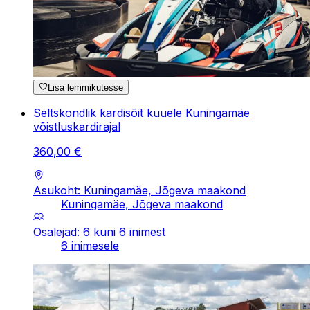
Lisa lemmikutesse
Seltskondlik kardisõit kuuele Kuningamäe
võistluskardirajal
360
,
00
€
Asukoht: Kuningamäe, Jõgeva maakond
Kuningamäe, Jõgeva maakond
Osalejad: 6 kuni 6 inimest
6 inimesele