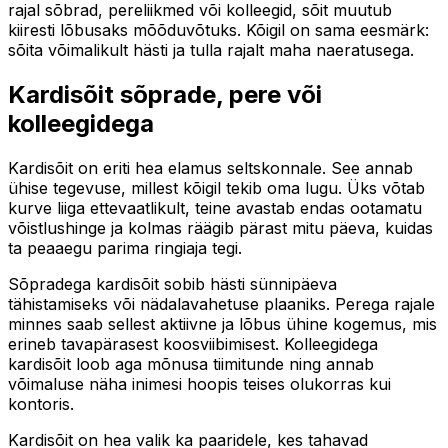
rajal sõbrad, pereliikmed või kolleegid, sõit muutub
kiiresti lõbusaks mõõduvõtuks. Kõigil on sama eesmärk:
sõita võimalikult hästi ja tulla rajalt maha naeratusega.
Kardisõit sõprade, pere või
kolleegidega
Kardisõit on eriti hea elamus seltskonnale. See annab
ühise tegevuse, millest kõigil tekib oma lugu. Üks võtab
kurve liiga ettevaatlikult, teine avastab endas ootamatu
võistlushinge ja kolmas räägib pärast mitu päeva, kuidas
ta peaaegu parima ringiaja tegi.
Sõpradega kardisõit sobib hästi sünnipäeva
tähistamiseks või nädalavahetuse plaaniks. Perega rajale
minnes saab sellest aktiivne ja lõbus ühine kogemus, mis
erineb tavapärasest koosviibimisest. Kolleegidega
kardisõit loob aga mõnusa tiimitunde ning annab
võimaluse näha inimesi hoopis teises olukorras kui
kontoris.
Kardisõit on hea valik ka paaridele, kes tahavad