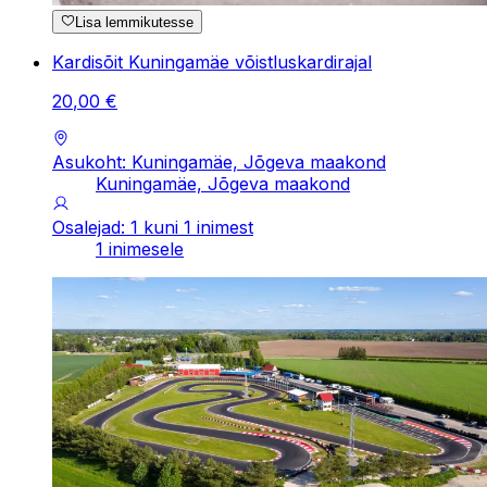
Lisa lemmikutesse
Kardisõit Kuningamäe võistluskardirajal
20
,
00
€
Asukoht: Kuningamäe, Jõgeva maakond
Kuningamäe, Jõgeva maakond
Osalejad: 1 kuni 1 inimest
1 inimesele