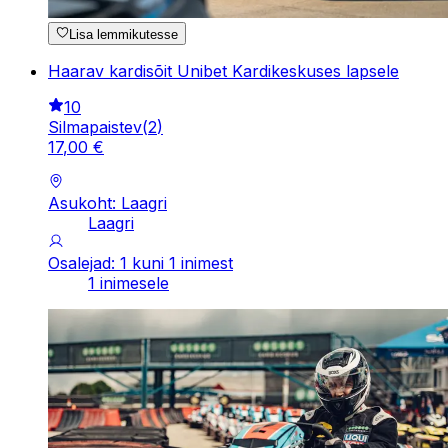
Lisa lemmikutesse
Haarav kardisõit Unibet Kardikeskuses lapsele
10
Silmapaistev
(
2
)
17
,
00
€
Asukoht: Laagri
Laagri
Osalejad: 1 kuni 1 inimest
1 inimesele