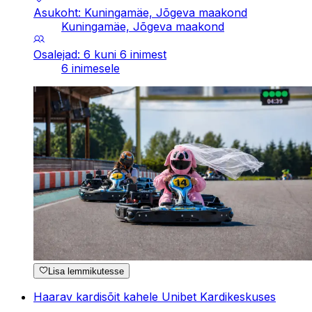
Asukoht: Kuningamäe, Jõgeva maakond
Kuningamäe, Jõgeva maakond
Osalejad: 6 kuni 6 inimest
6 inimesele
Lisa lemmikutesse
Haarav kardisõit kahele Unibet Kardikeskuses