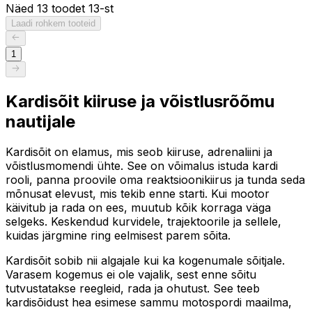
Näed 13 toodet 13-st
Laadi rohkem tooteid
1
Kardisõit kiiruse ja võistlusrõõmu
nautijale
Kardisõit on elamus, mis seob kiiruse, adrenaliini ja
võistlusmomendi ühte. See on võimalus istuda kardi
rooli, panna proovile oma reaktsioonikiirus ja tunda seda
mõnusat elevust, mis tekib enne starti. Kui mootor
käivitub ja rada on ees, muutub kõik korraga väga
selgeks. Keskendud kurvidele, trajektoorile ja sellele,
kuidas järgmine ring eelmisest parem sõita.
Kardisõit sobib nii algajale kui ka kogenumale sõitjale.
Varasem kogemus ei ole vajalik, sest enne sõitu
tutvustatakse reegleid, rada ja ohutust. See teeb
kardisõidust hea esimese sammu motospordi maailma,