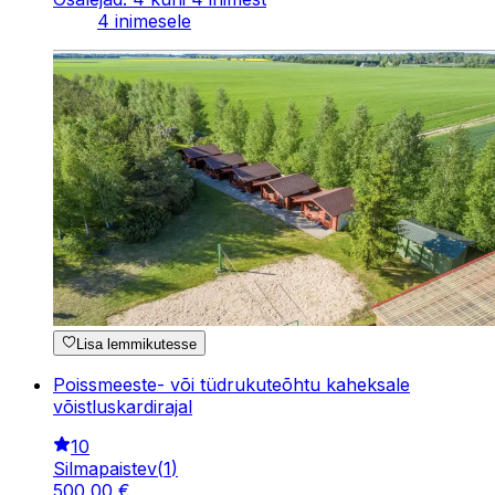
4 inimesele
Lisa lemmikutesse
Poissmeeste- või tüdrukuteõhtu kaheksale
võistluskardirajal
10
Silmapaistev
(
1
)
500
,
00
€