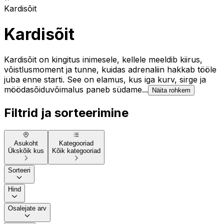
Kardisõit
Kardisõit
Kardisõit on kingitus inimesele, kellele meeldib kiirus,
võistlusmoment ja tunne, kuidas adrenaliin hakkab tööle
juba enne starti. See on elamus, kus iga kurv, sirge ja
möödasõiduvõimalus paneb südame...
Näita rohkem
Filtrid ja sorteerimine
Asukoht
Kategooriad
Ükskõik kus
Kõik kategooriad
Sorteeri
Hind
Osalejate arv