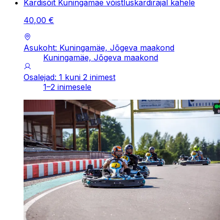
Kardisõit Kuningamäe võistluskardirajal kahele
40
,
00
€
Asukoht: Kuningamäe, Jõgeva maakond
Kuningamäe, Jõgeva maakond
Osalejad: 1 kuni 2 inimest
1–2 inimesele