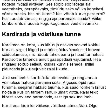
kogeda midagi aktiivset. See sobib sõpradega aja
veetmiseks, perepäevaks, tiimiürituseks või ka kahekesi
võistlemiseks. Kes on kiirem? Kes võtab kurve paremini?
Kes suudab viimase ringiga aja paremaks saada? Väike
konkurents muudab kogu kogemuse veel elavamaks.
Kardirada ja võistluse tunne
Kardirada on koht, kus kiirus ja osavus saavad kokku.
Kurvid, sirged lõigud ja möödasõiduvõimalused loovad
sõiduelamuse, mis nõuab tähelepanu ja head tunnetust.
Kardisõit ei tähenda ainult gaasipedaali vajutamist. Hea
ringiaeg sõltub sellest, kuidas kurvi siseneda, millal
pidurdada ja kui sujuvalt rajal liikuda.
Just see teebki kardisõidu põnevaks. Iga ring annab
võimaluse natuke paremini sõita. Alguses õpid rada
tundma, seejärel hakkad tajuma, kus saad rohkem kiirust
hoida ja kus on targem rahulikumalt võtta. Rajal tekib
kiiresti soov end parandada, sest iga sekund loeb.
Kardirada loob ka väikese võistluse atmosfääri. Olgu