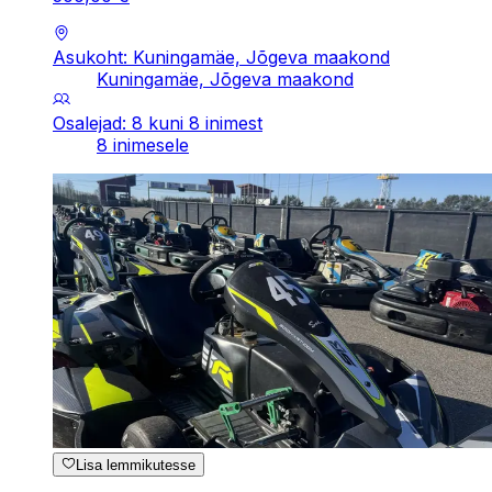
Asukoht: Kuningamäe, Jõgeva maakond
Kuningamäe, Jõgeva maakond
Osalejad: 8 kuni 8 inimest
8 inimesele
Lisa lemmikutesse