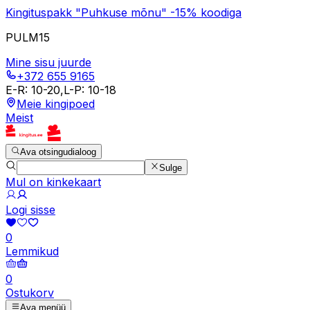
Kingituspakk "Puhkuse mõnu" -15% koodiga
PULM15
Mine sisu juurde
+372 655 9165
E-R
:
10-20
,
L-P
:
10-18
Meie kingipoed
Meist
Ava otsingudialoog
Sulge
Mul on kinkekaart
Logi sisse
0
Lemmikud
0
Ostukorv
Ava menüü