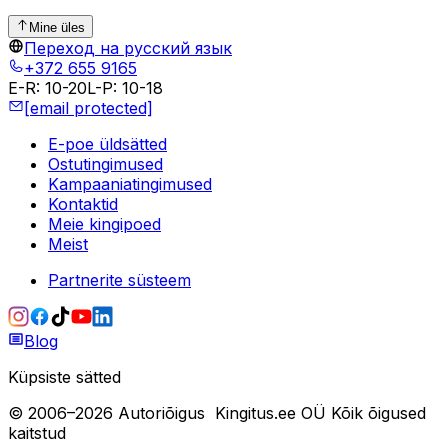
Mine üles
Переход на русский язык
+372 655 9165
E-R
:
10-20
L-P
:
10-18
[email protected]
E-poe üldsätted
Ostutingimused
Kampaaniatingimused
Kontaktid
Meie kingipoed
Meist
Partnerite süsteem
Blog
Küpsiste sätted
© 2006–
2026
Autoriõigus
Kingitus.ee OÜ
Kõik õigused
kaitstud