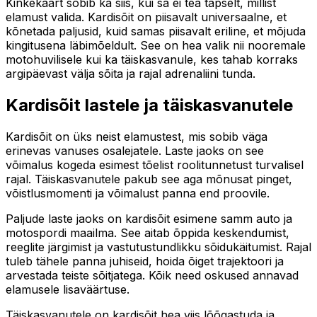
Kinkekaart sobib ka siis, kui sa ei tea täpselt, millist
elamust valida. Kardisõit on piisavalt universaalne, et
kõnetada paljusid, kuid samas piisavalt eriline, et mõjuda
kingitusena läbimõeldult. See on hea valik nii nooremale
motohuvilisele kui ka täiskasvanule, kes tahab korraks
argipäevast välja sõita ja rajal adrenaliini tunda.
Kardisõit lastele ja täiskasvanutele
Kardisõit on üks neist elamustest, mis sobib väga
erinevas vanuses osalejatele. Laste jaoks on see
võimalus kogeda esimest tõelist roolitunnetust turvalisel
rajal. Täiskasvanutele pakub see aga mõnusat pinget,
võistlusmomenti ja võimalust panna end proovile.
Paljude laste jaoks on kardisõit esimene samm auto ja
motospordi maailma. See aitab õppida keskendumist,
reeglite järgimist ja vastutustundlikku sõidukäitumist. Rajal
tuleb tähele panna juhiseid, hoida õiget trajektoori ja
arvestada teiste sõitjatega. Kõik need oskused annavad
elamusele lisaväärtuse.
Täiskasvanutele on kardisõit hea viis lõõgastuda ja