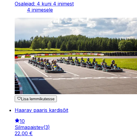
Osalejad: 4 kuni 4 inimest
4 inimesele
Lisa lemmikutesse
Haarav paaris kardisõit
10
Silmapaistev
(
3
)
22
,
00
€