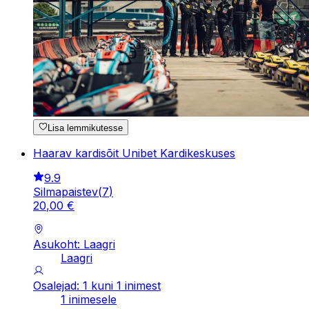
Lisa lemmikutesse
Haarav kardisõit Unibet Kardikeskuses
9.9
Silmapaistev
(
7
)
20
,
00
€
Asukoht: Laagri
Laagri
Osalejad: 1 kuni 1 inimest
1 inimesele