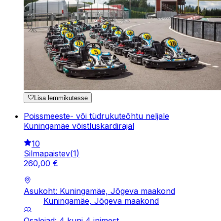
Lisa lemmikutesse
Poissmeeste- või tüdrukuteõhtu neljale
Kuningamäe võistluskardirajal
10
Silmapaistev
(
1
)
260
,
00
€
Asukoht: Kuningamäe, Jõgeva maakond
Kuningamäe, Jõgeva maakond
Osalejad: 4 kuni 4 inimest