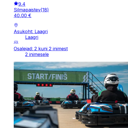
9.4
Silmapaistev
(
18
)
40
,
00
€
Asukoht: Laagri
Laagri
Osalejad: 2 kuni 2 inimest
2 inimesele