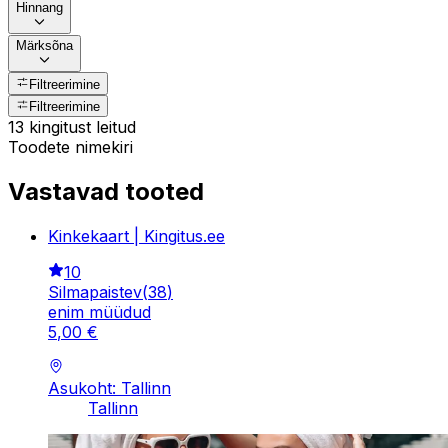
Hinnang
Märksõna
Filtreerimine
Filtreerimine
13 kingitust leitud
Toodete nimekiri
Vastavad tooted
Kinkekaart | Kingitus.ee
10
Silmapaistev
(
38
)
enim müüdud
5
,
00
€
Asukoht: Tallinn
Tallinn