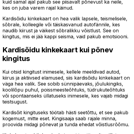
kuid samal ajal pakub see piisavalt põnevust ka neile,
kes on juba varem rajal käinud.
Kardisõidu kinkekaart on hea valik lapsele, teismelisele,
sõbrale, kolleegile või täiskasvanud autofännile, kes
naudib kiirust ja väikest sõbralikku võistlust. See on
kingitus, mis ei jää kappi seisma, vaid pakub emotsiooni.
Kardisõidu kinkekaart kui põnev
kingitus
Kui otsid kingitust inimesele, kellele meeldivad autod,
kiirus ja aktiivsed elamused, siis kardisõidu kinkekaart on
väga hea valik. See sobib sünnipäevaks, jõulukingiks,
koolilõpu puhul, poissmeesteõhtuks, tüdrukuteõhtuks
või spontaanseks üllatuseks inimesele, kes vajab midagi
teistsugust.
Kardisõit kingituseks töötab hästi seetõttu, et see pakub
kogemust, mitte eset. Kingisaaja saab rajale minna,
proovida midagi põnevat ja tunda ehedat võistlusrõõmu.