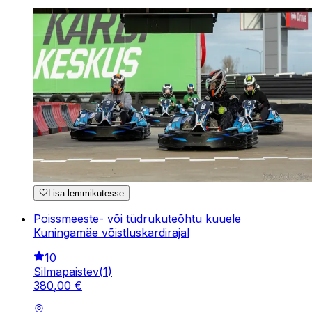
Lisa lemmikutesse
Poissmeeste- või tüdrukuteõhtu kuuele
Kuningamäe võistluskardirajal
10
Silmapaistev
(
1
)
380
,
00
€