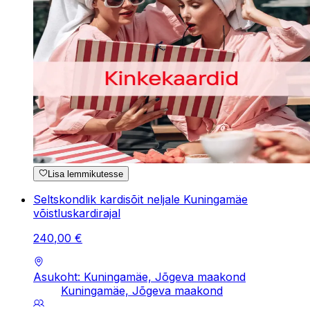
Lisa lemmikutesse
Seltskondlik kardisõit neljale Kuningamäe
võistluskardirajal
240
,
00
€
Asukoht: Kuningamäe, Jõgeva maakond
Kuningamäe, Jõgeva maakond