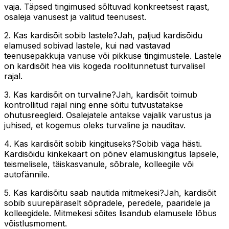
vaja. Täpsed tingimused sõltuvad konkreetsest rajast,
osaleja vanusest ja valitud teenusest.
2. Kas kardisõit sobib lastele?Jah, paljud kardisõidu
elamused sobivad lastele, kui nad vastavad
teenusepakkuja vanuse või pikkuse tingimustele. Lastele
on kardisõit hea viis kogeda roolitunnetust turvalisel
rajal.
3. Kas kardisõit on turvaline?Jah, kardisõit toimub
kontrollitud rajal ning enne sõitu tutvustatakse
ohutusreegleid. Osalejatele antakse vajalik varustus ja
juhised, et kogemus oleks turvaline ja nauditav.
4. Kas kardisõit sobib kingituseks?Sobib väga hästi.
Kardisõidu kinkekaart on põnev elamuskingitus lapsele,
teismelisele, täiskasvanule, sõbrale, kolleegile või
autofännile.
5. Kas kardisõitu saab nautida mitmekesi?Jah, kardisõit
sobib suurepäraselt sõpradele, peredele, paaridele ja
kolleegidele. Mitmekesi sõites lisandub elamusele lõbus
võistlusmoment.