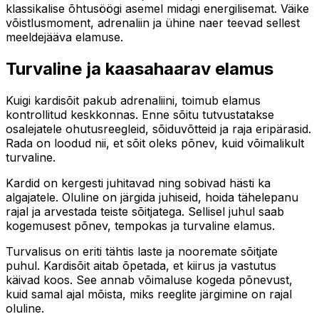
klassikalise õhtusöögi asemel midagi energilisemat. Väike
võistlusmoment, adrenaliin ja ühine naer teevad sellest
meeldejääva elamuse.
Turvaline ja kaasahaarav elamus
Kuigi kardisõit pakub adrenaliini, toimub elamus
kontrollitud keskkonnas. Enne sõitu tutvustatakse
osalejatele ohutusreegleid, sõiduvõtteid ja raja eripärasid.
Rada on loodud nii, et sõit oleks põnev, kuid võimalikult
turvaline.
Kardid on kergesti juhitavad ning sobivad hästi ka
algajatele. Oluline on järgida juhiseid, hoida tähelepanu
rajal ja arvestada teiste sõitjatega. Sellisel juhul saab
kogemusest põnev, tempokas ja turvaline elamus.
Turvalisus on eriti tähtis laste ja nooremate sõitjate
puhul. Kardisõit aitab õpetada, et kiirus ja vastutus
käivad koos. See annab võimaluse kogeda põnevust,
kuid samal ajal mõista, miks reeglite järgimine on rajal
oluline.