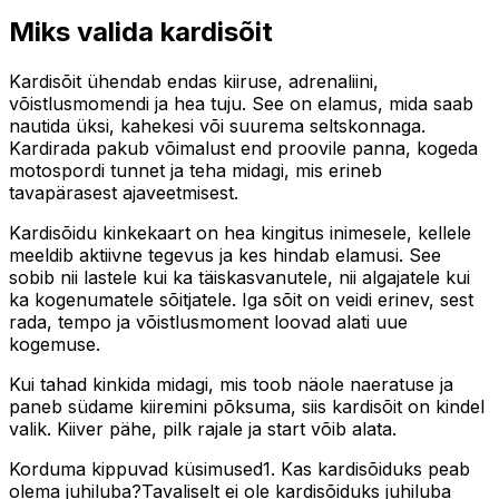
Miks valida kardisõit
Kardisõit ühendab endas kiiruse, adrenaliini,
võistlusmomendi ja hea tuju. See on elamus, mida saab
nautida üksi, kahekesi või suurema seltskonnaga.
Kardirada pakub võimalust end proovile panna, kogeda
motospordi tunnet ja teha midagi, mis erineb
tavapärasest ajaveetmisest.
Kardisõidu kinkekaart on hea kingitus inimesele, kellele
meeldib aktiivne tegevus ja kes hindab elamusi. See
sobib nii lastele kui ka täiskasvanutele, nii algajatele kui
ka kogenumatele sõitjatele. Iga sõit on veidi erinev, sest
rada, tempo ja võistlusmoment loovad alati uue
kogemuse.
Kui tahad kinkida midagi, mis toob näole naeratuse ja
paneb südame kiiremini põksuma, siis kardisõit on kindel
valik. Kiiver pähe, pilk rajale ja start võib alata.
Korduma kippuvad küsimused1. Kas kardisõiduks peab
olema juhiluba?Tavaliselt ei ole kardisõiduks juhiluba