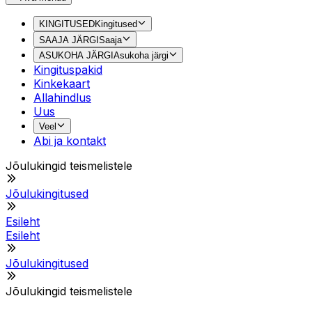
KINGITUSED
Kingitused
SAAJA JÄRGI
Saaja
ASUKOHA JÄRGI
Asukoha järgi
Kingituspakid
Kinkekaart
Allahindlus
Uus
Veel
Abi ja kontakt
Jõulukingid teismelistele
Jõulukingitused
Esileht
Esileht
Jõulukingitused
Jõulukingid teismelistele