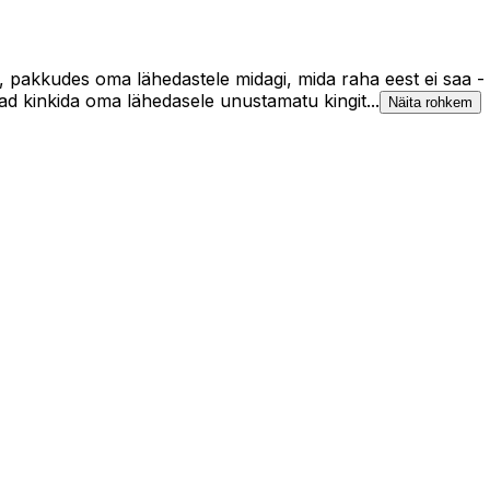
ks, pakkudes oma lähedastele midagi, mida raha eest ei saa -
aad kinkida oma lähedasele unustamatu kingit...
Näita rohkem