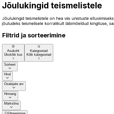
Jõulukingid teismelistele
Jõulukingid teismelistele on hea viis unistuste elluviimise
jõuludeks teismelisele korralikult läbimõeldud kingituse, s
Filtrid ja sorteerimine
Asukoht
Kategooriad
Ükskõik kus
Kõik kategooriad
Sorteeri
Hind
Osalejate arv
Hinnang
Märksõna
Filtreerimine