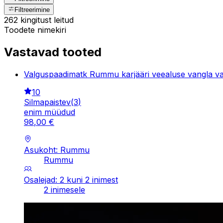
Filtreerimine
262 kingitust leitud
Toodete nimekiri
Vastavad tooted
Valguspaadimatk Rummu karjääri veealuse vangla v
10
Silmapaistev
(
3
)
enim müüdud
98
,
00
€
Asukoht: Rummu
Rummu
Osalejad: 2 kuni 2 inimest
2 inimesele