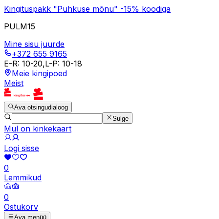
Kingituspakk "Puhkuse mõnu" -15% koodiga
PULM15
Mine sisu juurde
+372 655 9165
E-R
:
10-20
,
L-P
:
10-18
Meie kingipoed
Meist
Ava otsingudialoog
Sulge
Mul on kinkekaart
Logi sisse
0
Lemmikud
0
Ostukorv
Ava menüü