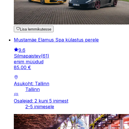
Lisa lemmikutesse
Mustamäe Elamus Spa külastus perele
9.6
Silmapaistev
(
61
)
enim müüdud
85
,
00
€
Asukoht: Tallinn
Tallinn
Osalejad: 2 kuni 5 inimest
2–5 inimesele