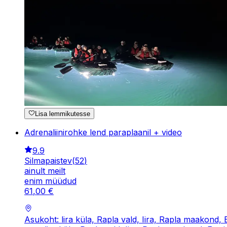
Lisa lemmikutesse
Adrenaliinirohke lend paraplaanil + video
9.9
Silmapaistev
(
52
)
ainult meilt
enim müüdud
61
,
00
€
Asukoht: lira küla, Rapla vald, Iira, Rapla maakond, E