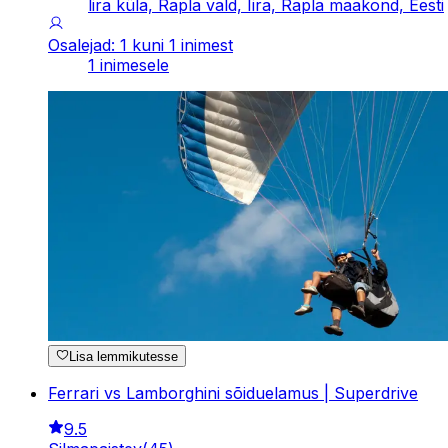
lira küla, Rapla vald, Iira, Rapla maakond, Eesti
Osalejad: 1 kuni 1 inimest
1 inimesele
Lisa lemmikutesse
Ferrari vs Lamborghini sõiduelamus | Superdrive
9.5