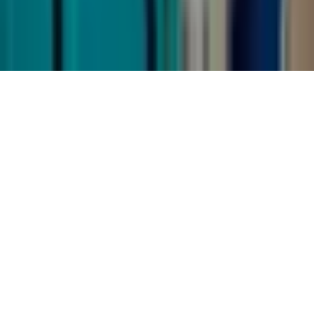
Küpsiste sätted
© 2006–
2026
Autoriõigus
Kingitus.ee OÜ
Kõik õigused
kaitstud