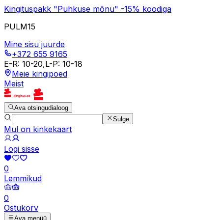
Kingituspakk "Puhkuse mõnu" -15% koodiga
PULM15
Mine sisu juurde
+372 655 9165
E-R
:
10-20
,
L-P
:
10-18
Meie kingipoed
Meist
Ava otsingudialoog
Sulge
Mul on kinkekaart
Logi sisse
0
Lemmikud
0
Ostukorv
Ava menüü