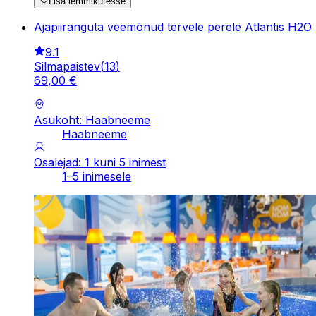
Lisa lemmikutesse
Ajapiiranguta veemõnud tervele perele Atlantis H2O
9.1
Silmapaistev
(
13
)
69
,
00
€
Asukoht: Haabneeme
Haabneeme
Osalejad: 1 kuni 5 inimest
1–5 inimesele