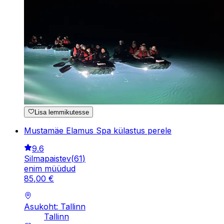
Lisa lemmikutesse
Mustamäe Elamus Spa külastus perele
9.6
Silmapaistev
(
61
)
enim müüdud
85
,
00
€
Asukoht: Tallinn
Tallinn