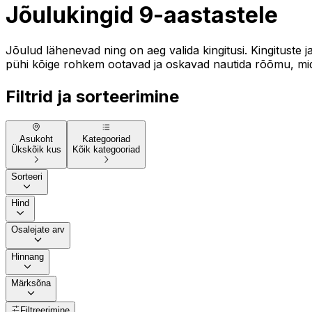
Jõulukingid 9-aastastele
Jõulud lähenevad ning on aeg valida kingitusi. Kingituste 
pühi kõige rohkem ootavad ja oskavad nautida rõõmu, mida 
Filtrid ja sorteerimine
Asukoht
Kategooriad
Ükskõik kus
Kõik kategooriad
Sorteeri
Hind
Osalejate arv
Hinnang
Märksõna
Filtreerimine