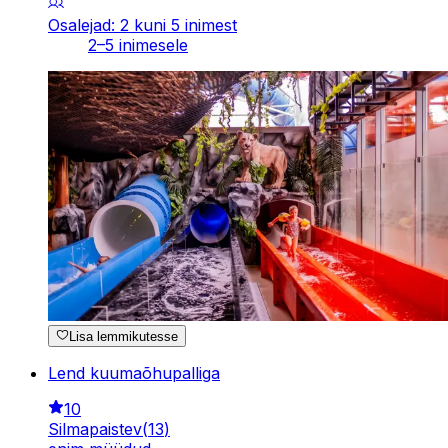
Osalejad: 2 kuni 5 inimest
2–5 inimesele
Lisa lemmikutesse
Lend kuumaõhupalliga
10
Silmapaistev
(
13
)