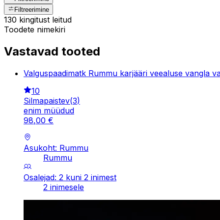
Filtreerimine
130 kingitust leitud
Toodete nimekiri
Vastavad tooted
Valguspaadimatk Rummu karjääri veealuse vangla v
10
Silmapaistev
(
3
)
enim müüdud
98
,
00
€
Asukoht: Rummu
Rummu
Osalejad: 2 kuni 2 inimest
2 inimesele