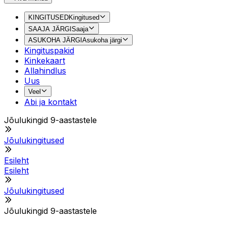
KINGITUSED
Kingitused
SAAJA JÄRGI
Saaja
ASUKOHA JÄRGI
Asukoha järgi
Kingituspakid
Kinkekaart
Allahindlus
Uus
Veel
Abi ja kontakt
Jõulukingid 9-aastastele
Jõulukingitused
Esileht
Esileht
Jõulukingitused
Jõulukingid 9-aastastele