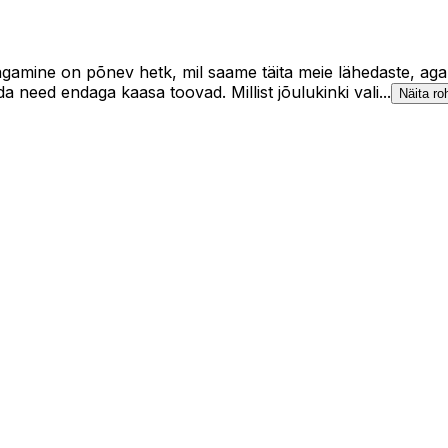
jagamine on põnev hetk, mil saame täita meie lähedaste, aga 
need endaga kaasa toovad. Millist jõulukinki vali...
Näita r