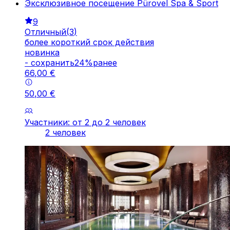
Эксклюзивное посещение Pürovel Spa & Sport
9
Отличный
(
3
)
более короткий срок действия
новинка
-
cохранить
24
%
ранее
66
,
00
€
50
,
00
€
Участники: от 2 до 2 человек
2 человек