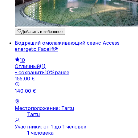
Добавить в избранное
Бодрящий омолаживающий сеанс Access
energetic Facelift®
10
Отличный
(
1
)
-
cохранить
10
%
ранее
155
,
00
€
140
,
00
€
Местоположение: Tartu
Tartu
Участники: от 1 до 1 человек
1 человека