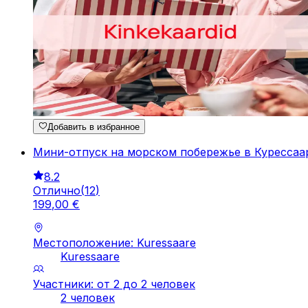
Добавить в избранное
Мини-отпуск на морском побережье в Курессаа
8.2
Отлично
(
12
)
199
,
00
€
Местоположение: Kuressaare
Kuressaare
Участники: от 2 до 2 человек
2 человек