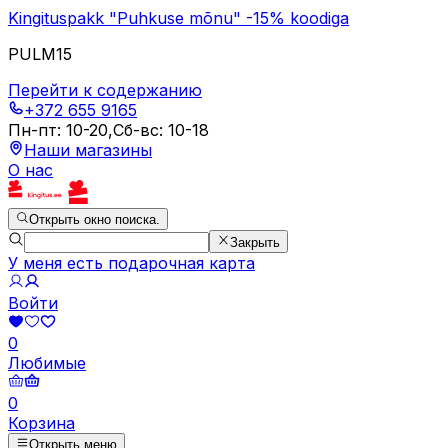
Kingituspakk "Puhkuse mõnu" -15% koodiga
PULM15
Перейти к содержанию
+372 655 9165
Пн-пт
:
10-20
,
Сб-вс
:
10-18
Наши магазины
О нас
Открыть окно поиска.
Закрыть
У меня есть подарочная карта
Войти
0
Любимые
0
Корзина
Открыть меню