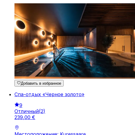
Добавить в избранное
Спа-отдых «Черное золото»
9
Отличный
(
2
)
239
,
00
€
Местоположение: Kuressaare