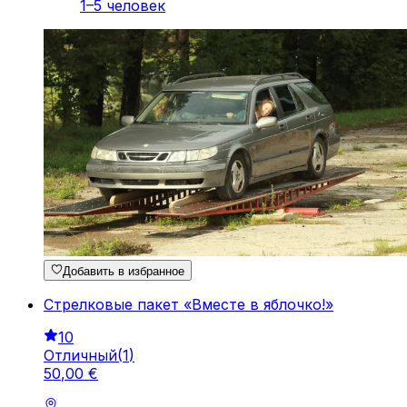
1–5 человек
Добавить в избранное
Стрелковые пакет «Вместе в яблочко!»
10
Отличный
(
1
)
50
,
00
€