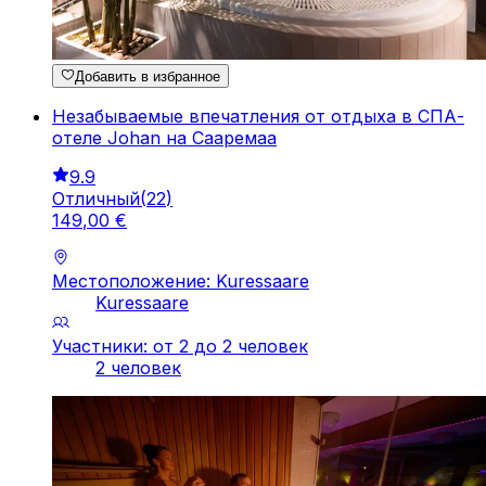
Добавить в избранное
Незабываемые впечатления от отдыха в СПА-
отеле Johan на Сааремаа
9.9
Отличный
(
22
)
149
,
00
€
Местоположение: Kuressaare
Kuressaare
Участники: от 2 до 2 человек
2 человек