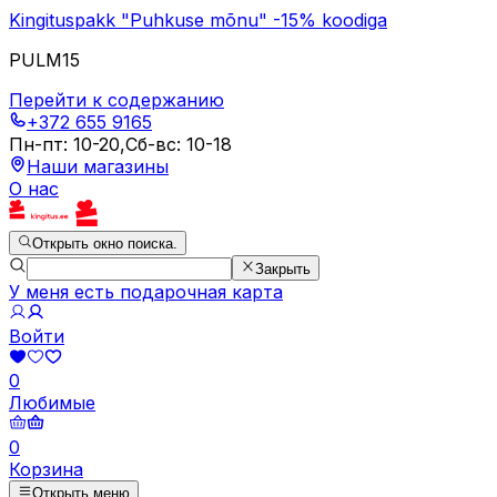
Kingituspakk "Puhkuse mõnu" -15% koodiga
PULM15
Перейти к содержанию
+372 655 9165
Пн-пт
:
10-20
,
Сб-вс
:
10-18
Наши магазины
О нас
Открыть окно поиска.
Закрыть
У меня есть подарочная карта
Войти
0
Любимые
0
Корзина
Открыть меню