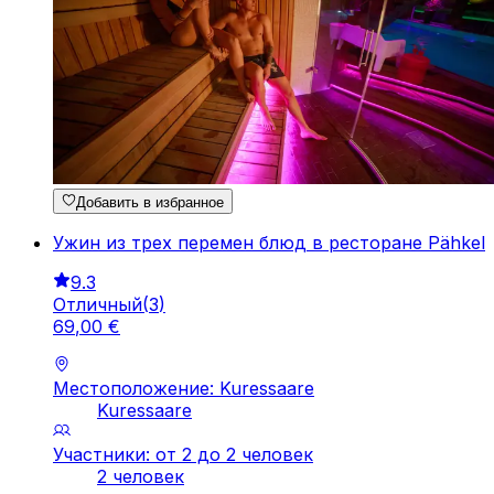
Добавить в избранное
Ужин из трех перемен блюд в ресторане Pähkel
9.3
Отличный
(
3
)
69
,
00
€
Местоположение: Kuressaare
Kuressaare
Участники: от 2 до 2 человек
2 человек