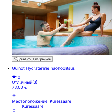
Добавить в избранное
Guinot Hydratermie näohoolitsus
10
Отличный
(
3
)
73
,
00
€
Местоположение: Kuressaare
Kuressaare