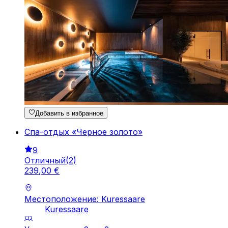
Добавить в избранное
Спа-отдых «Черное золото»
9
Отличный
(
2
)
239
,
00
€
Местоположение: Kuressaare
Kuressaare