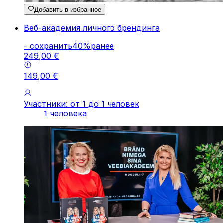
Добавить в избранное
Веб-академия личного брендинга
-
cохранить
40
%
ранее
249
,
00
€
149
,
00
€
Участники: от 1 до 1 человек
1 человека