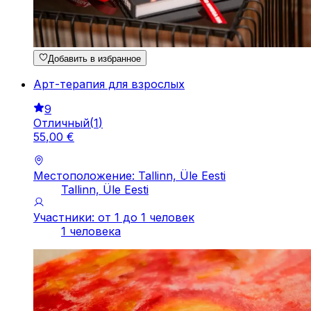
Добавить в избранное
Арт-терапия для взрослых
9
Отличный
(
1
)
55
,
00
€
Местоположение: Tallinn, Üle Eesti
Tallinn, Üle Eesti
Участники: от 1 до 1 человек
1 человека