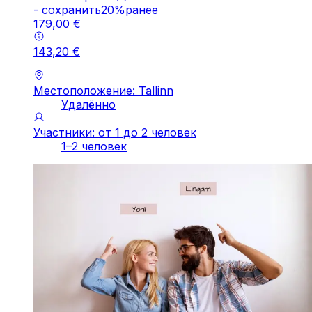
-
cохранить
20
%
ранее
179
,
00
€
143
,
20
€
Местоположение: Tallinn
Удалённо
Участники: от 1 до 2 человек
1–2 человек