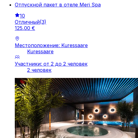
Отпускной пакет в отеле Meri Spa
10
Отличный
(
3
)
125
,
00
€
Местоположение: Kuressaare
Kuressaare
Участники: от 2 до 2 человек
2 человек