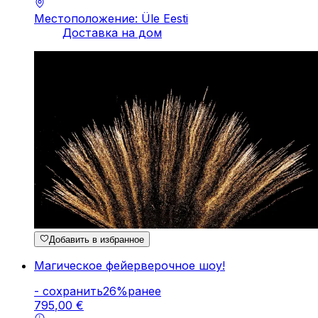
Местоположение: Üle Eesti
Доставка на дом
Добавить в избранное
Магическое фейерверочное шоу!
-
cохранить
26
%
ранее
795
,
00
€