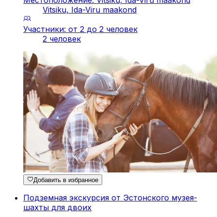
Vitsiku, Ida-Viru maakond
Участники: от 2 до 2 человек
2 человек
Добавить в избранное
Подземная экскурсия от Эстонского музея-
шахты для двоих