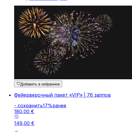
Добавить в избранное
Фейерверочный пакет «VIP» | 76 залпов
-
cохранить
17
%
ранее
180
,
00
€
149
,
00
€