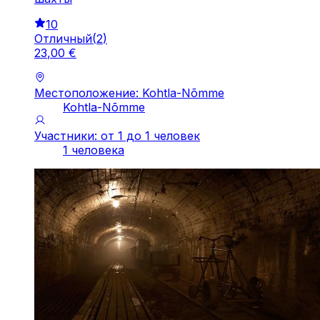
10
Отличный
(
2
)
23
,
00
€
Местоположение: Kohtla-Nõmme
Kohtla-Nõmme
Участники: от 1 до 1 человек
1 человека