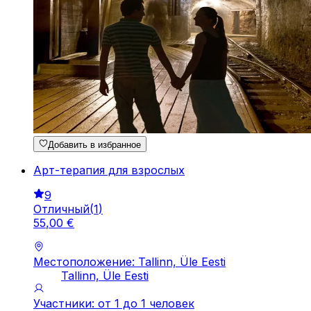
Добавить в избранное
Арт-терапия для взрослых
9
Отличный
(
1
)
55
,
00
€
Местоположение: Tallinn, Üle Eesti
Tallinn, Üle Eesti
Участники: от 1 до 1 человек