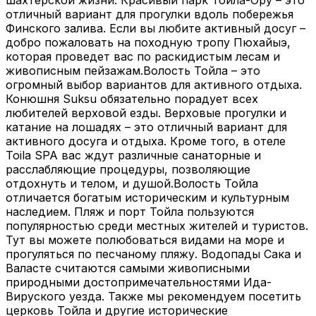
шахтерской жизни. Красивый парк Тойла-Ору – это
отличный вариант для прогулки вдоль побережья
Финского залива. Если вы любите активный досуг –
добро пожаловать на походную тропу Пюхайыэ,
которая проведет вас по раскидистым лесам и
живописным пейзажам.Волость Тойла – это
огромный выбор вариантов для активного отдыха.
Конюшня Suksu обязательно порадует всех
любителей верховой езды. Верховые прогулки и
катание на лошадях – это отличный вариант для
активного досуга и отдыха. Кроме того, в отеле
Toila SPA вас ждут различные санаторные и
расслабляющие процедуры, позволяющие
отдохнуть и телом, и душой.Волость Тойла
отличается богатым историческим и культурным
наследием. Пляж и порт Тойла пользуются
популярностью среди местных жителей и туристов.
Тут вы можете полюбоваться видами на море и
прогуляться по песчаному пляжу. Водопады Сака и
Валасте считаются самыми живописными
природными достопримечательностями Ида-
Вируского уезда. Также мы рекомендуем посетить
церковь Тойла и другие исторические