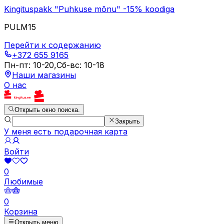
Kingituspakk "Puhkuse mõnu" -15% koodiga
PULM15
Перейти к содержанию
+372 655 9165
Пн-пт
:
10-20
,
Сб-вс
:
10-18
Наши магазины
О нас
Открыть окно поиска.
Закрыть
У меня есть подарочная карта
Войти
0
Любимые
0
Корзина
Открыть меню