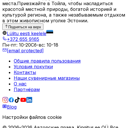
места.Приезжайте в Тойла, чтобы насладиться
красотой местной природы, богатой историей и
культурой региона, а также незабываемым отдыхом
в этом живописном уголке Эстонии.
Подняться на верх
Lülitu eesti keelele
+372 655 9165
Пн-пт
:
10-20
Сб-вс
:
10-18
[email protected]
Общие правила пользования
Условия покупки
Контакты
Наши сувенирные магазины
О нас
Партнёрам
Blog
Настройки файлов cookie
© 2006–
2026
Авторские права
Kingitus.ee OÜ
Все