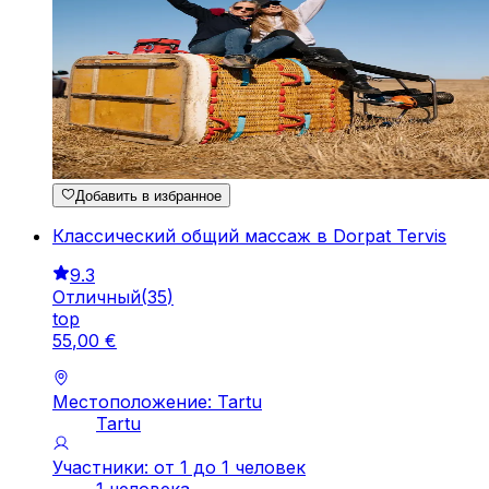
Добавить в избранное
Классический общий массаж в Dorpat Tervis
9.3
Отличный
(
35
)
top
55
,
00
€
Местоположение: Tartu
Tartu
Участники: от 1 до 1 человек