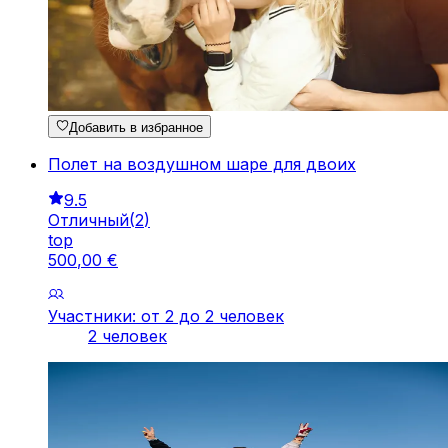
Добавить в избранное
Полет на воздушном шаре для двоих
9.5
Отличный
(
2
)
top
500
,
00
€
Участники: от 2 до 2 человек
2 человек