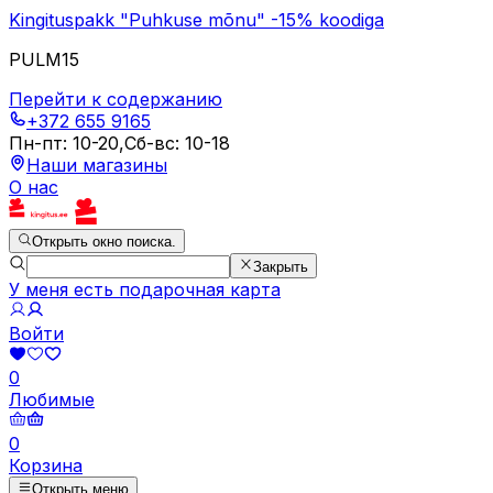
Kingituspakk "Puhkuse mõnu" -15% koodiga
PULM15
Перейти к содержанию
+372 655 9165
Пн-пт
:
10-20
,
Сб-вс
:
10-18
Наши магазины
О нас
Открыть окно поиска.
Закрыть
У меня есть подарочная карта
Войти
0
Любимые
0
Корзина
Открыть меню