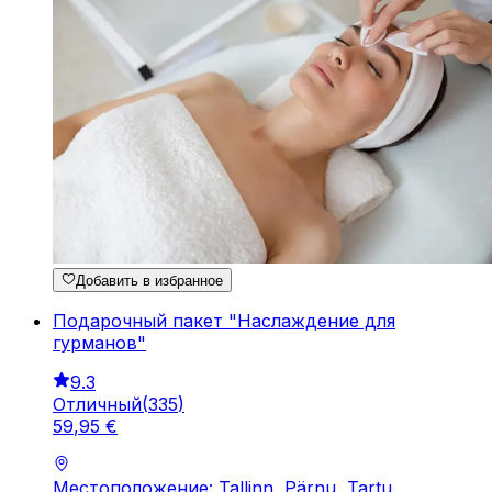
Добавить в избранное
Подарочный пакет "Наслаждение для
гурманов"
9.3
Отличный
(
335
)
59
,
95
€
Местоположение: Tallinn, Pärnu, Tartu