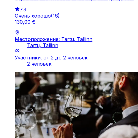
7.3
Очень хорошо
(
16
)
130
,
00
€
Местоположение: Tartu, Tallinn
Tartu, Tallinn
Участники: от 2 до 2 человек
2 человек