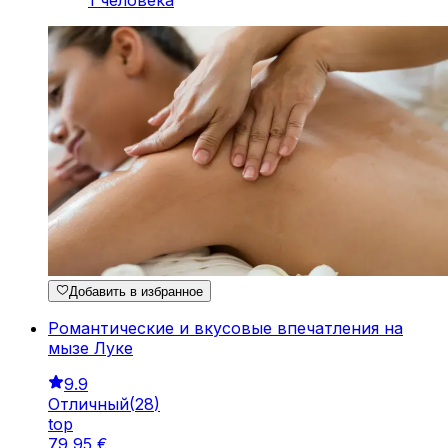
1 человека
Добавить в избранное
Романтические и вкусовые впечатления на
мызе Луке
9.9
Отличный
(
28
)
top
79
,
95
€