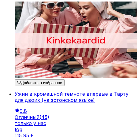
Добавить в избранное
Ужин в кромешной темноте впервые в Тарту
для двоих (на эстонском языке)
9.8
Отличный
(
45
)
только у нас
top
115
,
95
€