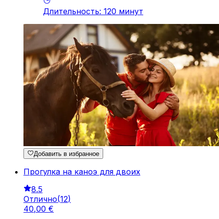
Длительность
:
120
минут
Добавить в избранное
Прогулка на каноэ для двоих
8.5
Отлично
(
12
)
40
,
00
€