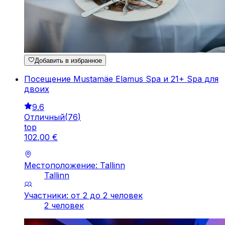
Добавить в избранное
Посещение Mustamäe Elamus Spa и 21+ Spa для
двоих
9.6
Отличный
(
76
)
top
102
,
00
€
Местоположение: Tallinn
Tallinn
Участники: от 2 до 2 человек
2 человек