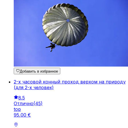
Добавить в избранное
2-х часовой конный проход верхом на природу
(для 2-х человек)
8.5
Отлично
(
45
)
top
95
,
00
€