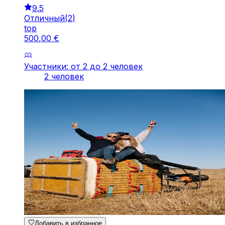
9.5
Отличный
(
2
)
top
500
,
00
€
Участники: от 2 до 2 человек
2 человек
Добавить в избранное