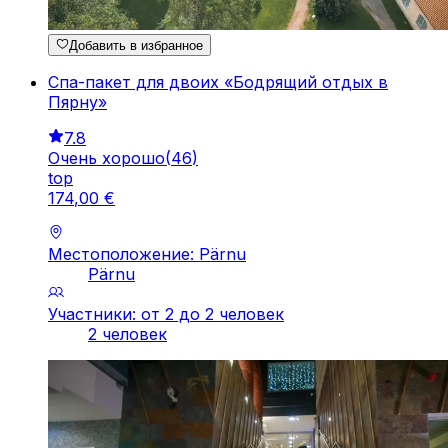
Добавить в избранное
Спа-пакет для двоих «Бодрящий отдых в
Пярну»
7.8
Очень хорошо
(
46
)
top
174
,
00
€
Местоположение: Pärnu
Pärnu
Участники: от 2 до 2 человек
2 человек