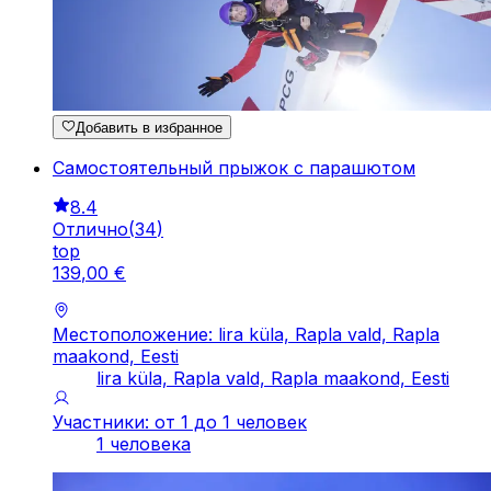
Добавить в избранное
Самостоятельный прыжок с парашютом
8.4
Отлично
(
34
)
top
139
,
00
€
Местоположение: lira küla, Rapla vald, Rapla
maakond, Eesti
lira küla, Rapla vald, Rapla maakond, Eesti
Участники: от 1 до 1 человек
1 человека