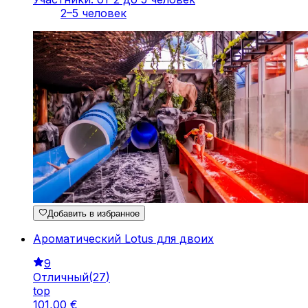
2–5 человек
Добавить в избранное
Ароматический Lotus для двоих
9
Отличный
(
27
)
top
101
,
00
€