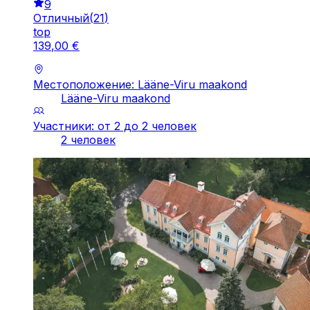
9
Отличный
(
21
)
top
139
,
00
€
Местоположение: Lääne-Viru maakond
Lääne-Viru maakond
Участники: от 2 до 2 человек
2 человек