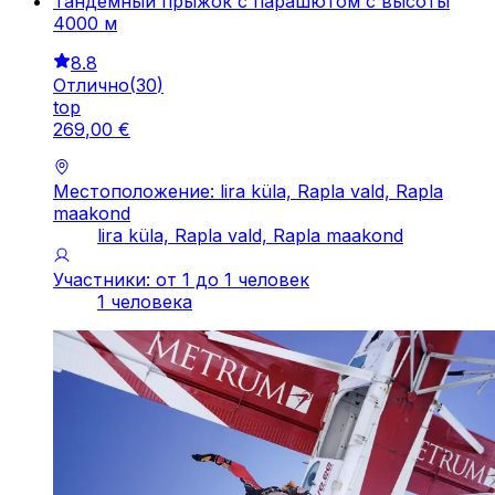
Тандемный прыжок с парашютом с высоты
4000 м
8.8
Отлично
(
30
)
top
269
,
00
€
Местоположение: lira küla, Rapla vald, Rapla
maakond
lira küla, Rapla vald, Rapla maakond
Участники: от 1 до 1 человек
1 человека