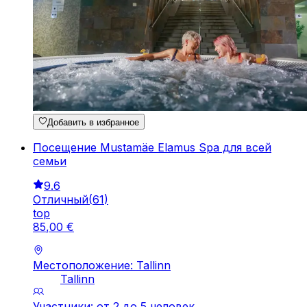
Добавить в избранное
Посещение Mustamäe Elamus Spa для всей
семьи
9.6
Отличный
(
61
)
top
85
,
00
€
Местоположение: Tallinn
Tallinn
Участники: от 2 до 5 человек