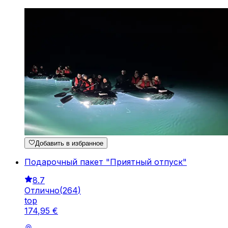
Добавить в избранное
Подарочный пакет "Приятный отпуск"
8.7
Отлично
(
264
)
top
174
,
95
€