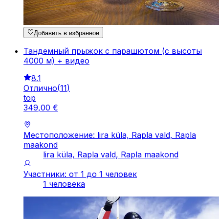
Добавить в избранное
Тандемный прыжок с парашютом (с высоты
4000 м) + видео
8.1
Отлично
(
11
)
top
349
,
00
€
Местоположение: lira küla, Rapla vald, Rapla
maakond
lira küla, Rapla vald, Rapla maakond
Участники: от 1 до 1 человек
1 человека