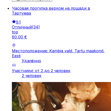
Часовая прогулка верхом на лошади в
Тартумаа
9.1
Отличный
(
34
)
top
60
,
00
€
Местоположение: Kambja vald, Tartu maakond,
Eesti
Удалённо
Участники: от 2 до 2 человек
2 человек