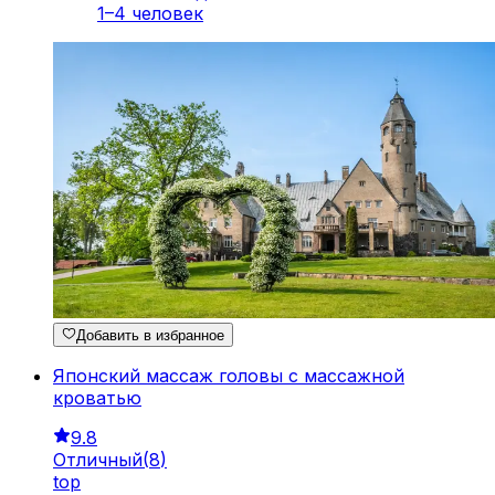
1–4 человек
Добавить в избранное
Японский массаж головы с массажной
кроватью
9.8
Отличный
(
8
)
top