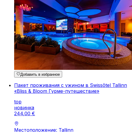
Добавить в избранное
Пакет проживания с ужином в Swissôtel Tallinn
«Bliss & Bloom Гурме-путешествие»
top
новинка
244
,
00
€
Местоположение: Tallinn