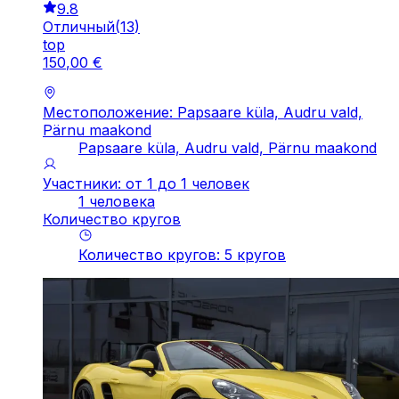
9.8
Отличный
(
13
)
top
150
,
00
€
Местоположение: Papsaare küla, Audru vald,
Pärnu maakond
Papsaare küla, Audru vald, Pärnu maakond
Участники: от 1 до 1 человек
1 человека
Количество кругов
Количество кругов
:
5
кругов