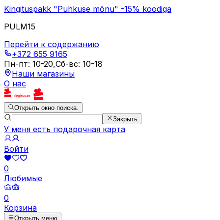
Kingituspakk "Puhkuse mõnu" -15% koodiga
PULM15
Перейти к содержанию
+372 655 9165
Пн-пт
:
10-20
,
Сб-вс
:
10-18
Наши магазины
О нас
Открыть окно поиска.
Закрыть
У меня есть подарочная карта
Войти
0
Любимые
0
Корзина
Открыть меню