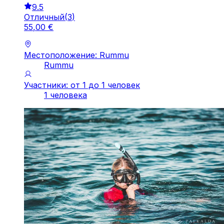
9.5
Отличный
(
3
)
55
,
00
€
Местоположение: Rummu
Rummu
Участники: от 1 до 1 человек
1 человека