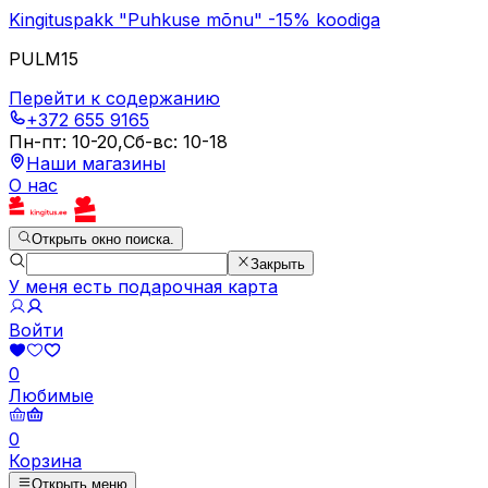
Kingituspakk "Puhkuse mõnu" -15% koodiga
PULM15
Перейти к содержанию
+372 655 9165
Пн-пт
:
10-20
,
Сб-вс
:
10-18
Наши магазины
О нас
Открыть окно поиска.
Закрыть
У меня есть подарочная карта
Войти
0
Любимые
0
Корзина
Открыть меню