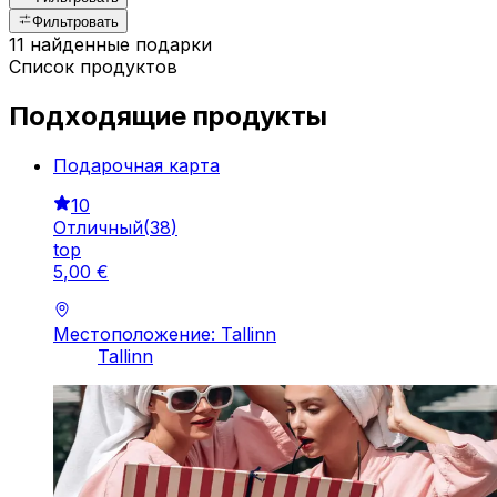
Фильтровать
11 найденные подарки
Список продуктов
Подходящие продукты
Подарочная картa
10
Отличный
(
38
)
top
5
,
00
€
Местоположение: Tallinn
Tallinn