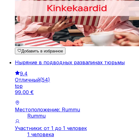
Добавить в избранное
Ныряние в подводных развалинах тюрьмы
9.4
Отличный
(
54
)
top
99
,
00
€
Местоположение: Rummu
Rummu
Участники: от 1 до 1 человек
1 человека