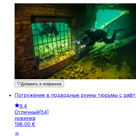
Добавить в избранное
Погружение в подводные руины тюрьмы с рафт
9.4
Отличный
(
54
)
новинка
198
,
00
€