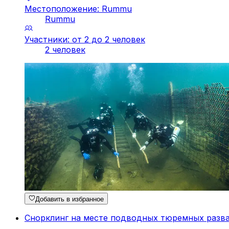
Местоположение: Rummu
Rummu
Участники: от 2 до 2 человек
2 человек
Добавить в избранное
Снорклинг на месте подводных тюремных разв