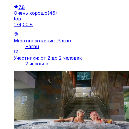
7.8
Очень хорошо
(
46
)
top
174
,
00
€
Местоположение: Pärnu
Pärnu
Участники: от 2 до 2 человек
2 человек