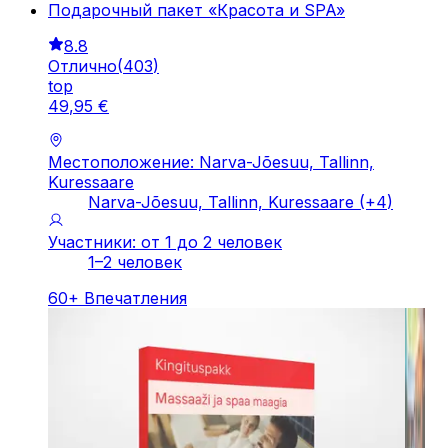
Подарочный пакет «Красота и SPA»
8.8
Отлично
(
403
)
top
49
,
95
€
Местоположение: Narva-Jõesuu, Tallinn,
Kuressaare
Narva-Jõesuu, Tallinn, Kuressaare
(+
4
)
Участники: от 1 до 2 человек
1–2 человек
60
+
Впечатления