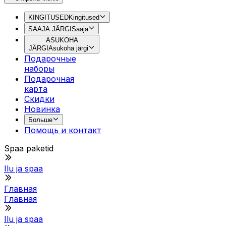
KINGITUSED
Kingitused
SAAJA JÄRGI
Saaja
ASUKOHA
JÄRGI
Asukoha järgi
Подарочные
наборы
Подарочная
картa
Скидки
Новинка
Больше
Помощь и контакт
Spaa paketid
Ilu ja spaa
Главная
Главная
Ilu ja spaa