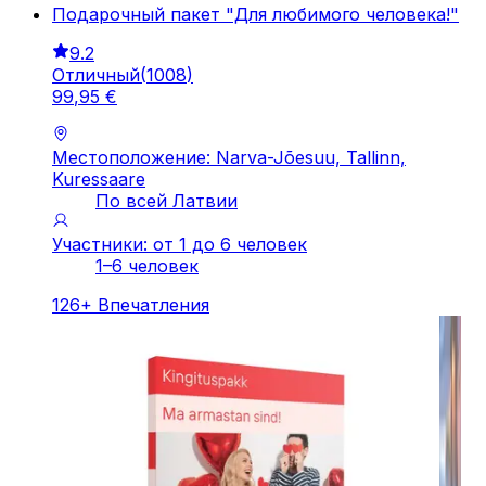
Подарочный пакет "Для любимого человека!"
9.2
Отличный
(
1008
)
99
,
95
€
Местоположение: Narva-Jõesuu, Tallinn,
Kuressaare
По всей Латвии
Участники: от 1 до 6 человек
1–6 человек
126
+
Впечатления