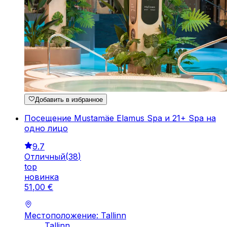
Добавить в избранное
Посещение Mustamäe Elamus Spa и 21+ Spa на
одно лицо
9.7
Отличный
(
38
)
top
новинка
51
,
00
€
Местоположение: Tallinn
Tallinn