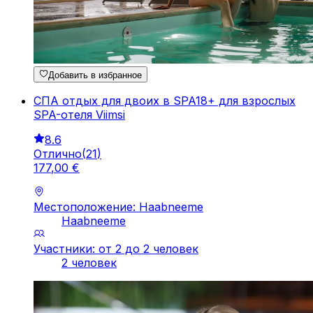
Добавить в избранное
СПА отдых для двоих в SPA18+ для взрослых
SPA-отеля Viimsi
8.6
Отлично
(
21
)
177
,
00
€
Местоположение: Haabneeme
Haabneeme
Участники: от 2 до 2 человек
2 человек