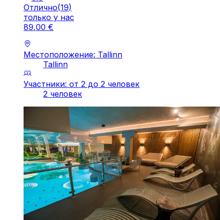
Отлично
(
19
)
только у нас
89
,
00
€
Местоположение: Tallinn
Tallinn
Участники: от 2 до 2 человек
2 человек