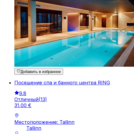
Добавить в избранное
Посещение спа и банного центра RING
9.8
Отличный
(
13
)
31
,
00
€
Местоположение: Tallinn
Tallinn