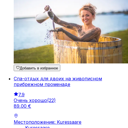
Добавить в избранное
Спа-отдых для двоих на живописном
прибрежном променаде
7.9
Очень хорошо
(
22
)
89
,
00
€
Местоположение: Kuressaare
Kuressaare