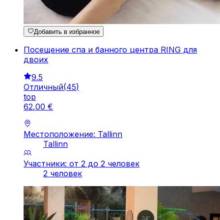
Добавить в избранное
Посещение спа и банного центра RING для
двоих
9.5
Отличный
(
45
)
top
62
,
00
€
Местоположение: Tallinn
Tallinn
Участники: от 2 до 2 человек
2 человек