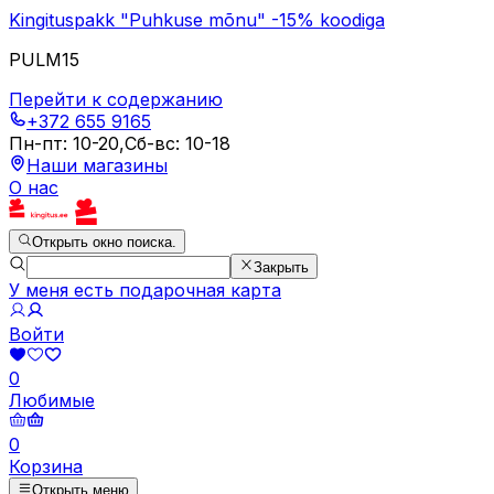
Kingituspakk "Puhkuse mõnu" -15% koodiga
PULM15
Перейти к содержанию
+372 655 9165
Пн-пт
:
10-20
,
Сб-вс
:
10-18
Наши магазины
О нас
Открыть окно поиска.
Закрыть
У меня есть подарочная карта
Войти
0
Любимые
0
Корзина
Открыть меню