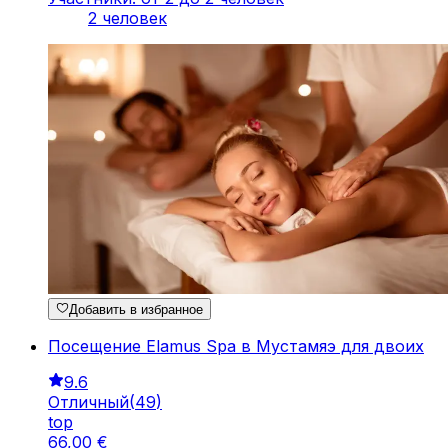
2 человек
Добавить в избранное
Посещение Elamus Spa в Мустамяэ для двоих
9.6
Отличный
(
49
)
top
66
,
00
€