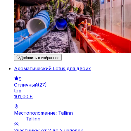
Добавить в избранное
Ароматический Lotus для двоих
9
Отличный
(
27
)
top
101
,
00
€
Местоположение: Tallinn
Tallinn
Участники: от 2 до 2 человек