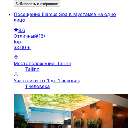
Добавить в избранное
Посещение Elamus Spa в Мустамяэ на одно
лицо
9.6
Отличный
(
18
)
top
33
,
00
€
Местоположение: Tallinn
Tallinn
Участники: от 1 до 1 человек
1 человека