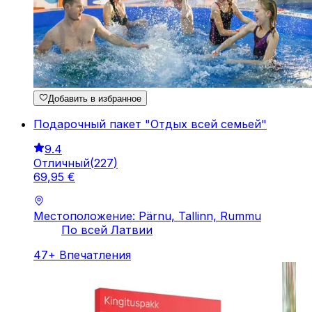
Добавить в избранное
Подарочный пакет "Отдых всей семьей"
9.4
Отличный
(
227
)
69
,
95
€
Местоположение: Pärnu, Tallinn, Rummu
По всей Латвии
47
+
Впечатления