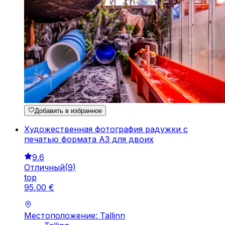
Добавить в избранное
Художественная фотография радужки с
печатью формата A3 для двоих
9.6
Отличный
(
9
)
top
95
,
00
€
Местоположение: Tallinn