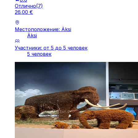
Отлично
(
7
)
26
,
00
€
Местоположение: Äksi
Äksi
Участники: от 5 до 5 человек
5 человек