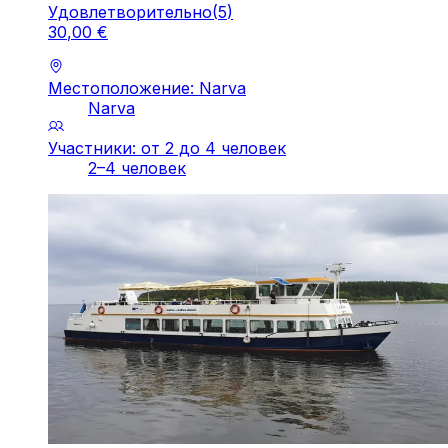
Удовлетворительно
(
5
)
30
,
00
€
Местоположение: Narva
Narva
Участники: от 2 до 4 человек
2–4 человек