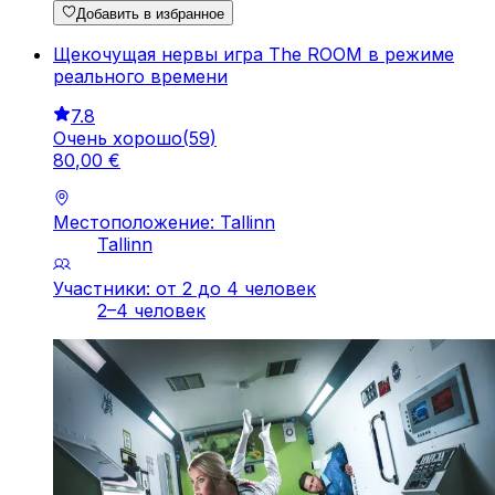
Добавить в избранное
Щекочущая нервы игра The ROOM в режиме
реального времени
7.8
Очень хорошо
(
59
)
80
,
00
€
Местоположение: Tallinn
Tallinn
Участники: от 2 до 4 человек
2–4 человек