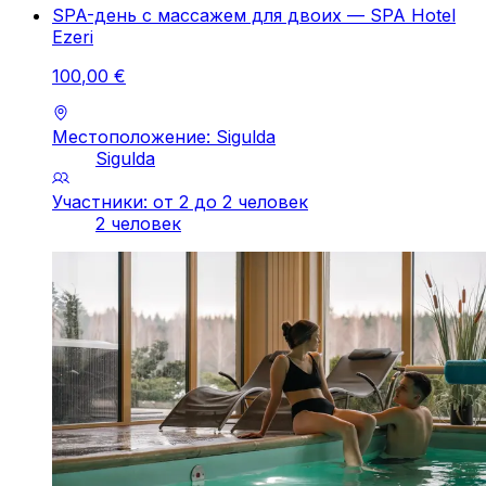
SPA-день с массажем для двоих — SPA Hotel
Ezeri
100
,
00
€
Местоположение: Sigulda
Sigulda
Участники: от 2 до 2 человек
2 человек