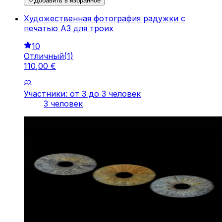
Добавить в избранное
Художественная фотография радужки с
печатью A3 для троих
10
Отличный
(
1
)
110
,
00
€
Участники: от 3 до 3 человек
3 человек