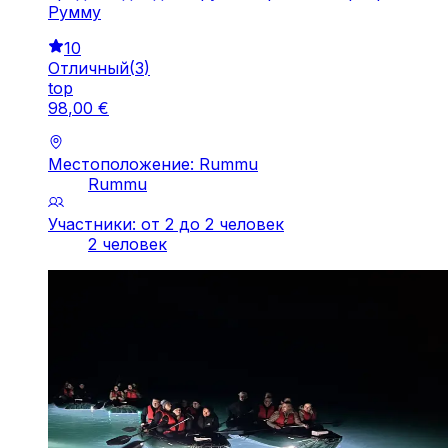
Румму
10
Отличный
(
3
)
top
98
,
00
€
Местоположение: Rummu
Rummu
Участники: от 2 до 2 человек
2 человек