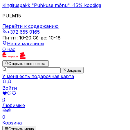
Kingituspakk "Puhkuse mõnu" -15% koodiga
PULM15
Перейти к содержанию
+372 655 9165
Пн-пт
:
10-20
,
Сб-вс
:
10-18
Наши магазины
О нас
Открыть окно поиска.
Закрыть
У меня есть подарочная карта
Войти
0
Любимые
0
Корзина
Открыть меню