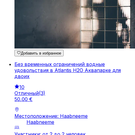
Добавить в избранное
Без временных ограничений водные
удовольствия в Atlantis H2O Аквапарке для
двоих
10
Отличный
(
3
)
50
,
00
€
Местоположение: Haabneeme
Haabneeme
Участники: от 2 до 2 человек