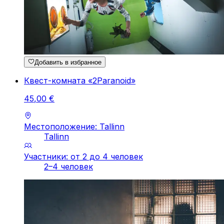
Добавить в избранное
Квест-комната «2Paranoid»
45
,
00
€
Местоположение: Tallinn
Tallinn
Участники: от 2 до 4 человек
2–4 человек