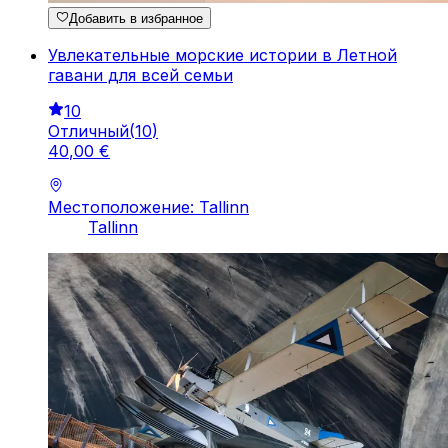
Добавить в избранное
Увлекательные морские истории в Летной
гавани для всей семьи
10
Отличный
(
10
)
40
,
00
€
Местоположение: Tallinn
Tallinn