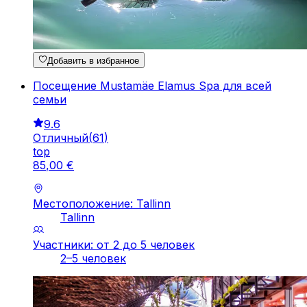
Добавить в избранное
Посещение Mustamäe Elamus Spa для всей
семьи
9.6
Отличный
(
61
)
top
85
,
00
€
Местоположение: Tallinn
Tallinn
Участники: от 2 до 5 человек
2–5 человек