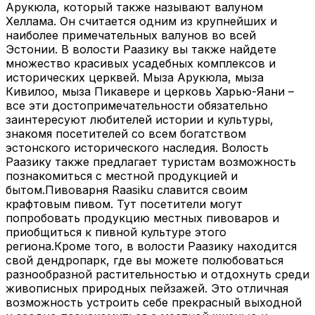
Арукюла, который также называют валуном
Хеллама. Он считается одним из крупнейших и
наиболее примечательных валунов во всей
Эстонии. В волости Раазику вы также найдете
множество красивых усадебных комплексов и
исторических церквей. Мыза Арукюла, мыза
Кивилоо, мыза Пикавере и церковь Харью-Яани –
все эти достопримечательности обязательно
заинтересуют любителей истории и культуры,
знакомя посетителей со всем богатством
эстонского исторического наследия. Волость
Раазику также предлагает туристам возможность
познакомиться с местной продукцией и
бытом.Пивоварня Raasiku славится своим
крафтовым пивом. Тут посетители могут
попробовать продукцию местных пивоваров и
приобщиться к пивной культуре этого
региона.Кроме того, в волости Раазику находится
свой дендропарк, где вы можете полюбоваться
разнообразной растительностью и отдохнуть среди
живописных природных пейзажей. Это отличная
возможность устроить себе прекрасный выходной