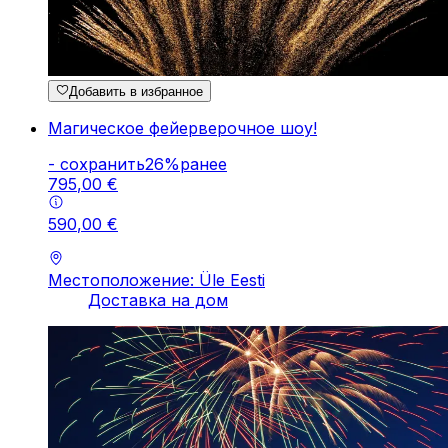
Добавить в избранное
Магическое фейерверочное шоу!
-
cохранить
26
%
ранее
795
,
00
€
590
,
00
€
Местоположение: Üle Eesti
Доставка на дом