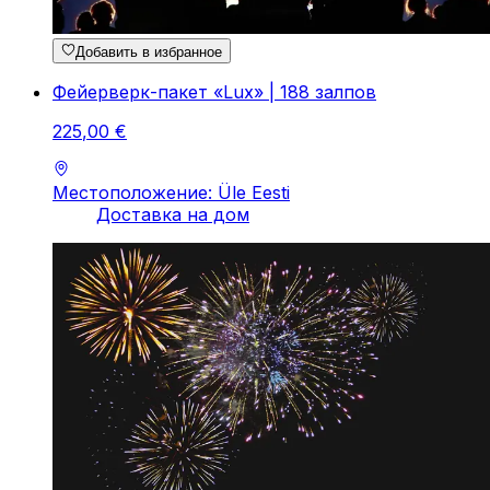
Добавить в избранное
Фейерверк-пакет «Lux» | 188 залпов
225
,
00
€
Местоположение: Üle Eesti
Доставка на дом