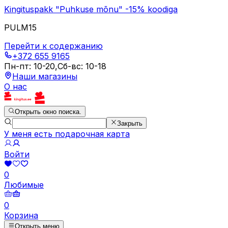
Kingituspakk "Puhkuse mõnu" -15% koodiga
PULM15
Перейти к содержанию
+372 655 9165
Пн-пт
:
10-20
,
Сб-вс
:
10-18
Наши магазины
О нас
Открыть окно поиска.
Закрыть
У меня есть подарочная карта
Войти
0
Любимые
0
Корзина
Открыть меню