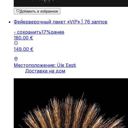
Добавить в избранное
Фейерверочный пакет «VIP» | 76 залпов
-
cохранить
17
%
ранее
180
,
00
€
149
,
00
€
Местоположение: Üle Eesti
Доставка на дом