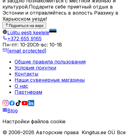
и заодно познакомиться с местной жизнью и
культурой.Подарите себе приятный отдых в
Эстонии и отправляйтесь в волость Раазику в
Харьюском уезде!
Подняться на верх
Lülitu eesti keelele
+372 655 9165
Пн-пт
:
10-20
Сб-вс
:
10-18
[email protected]
Общие правила пользования
Условия покупки
Контакты
Наши сувенирные магазины
О нас
Партнёрам
Blog
Настройки файлов cookie
© 2006–
2026
Авторские права
Kingitus.ee OÜ
Все