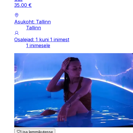
35
,
00
€
Asukoht: Tallinn
Tallinn
Osalejad: 1 kuni 1 inimest
1 inimesele
Lisa lemmikutesse