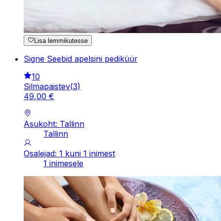
Lisa lemmikutesse
Signe Seebid apelsini pediküür
10
Silmapaistev
(
3
)
49
,
00
€
Asukoht: Tallinn
Tallinn
Osalejad: 1 kuni 1 inimest
1 inimesele