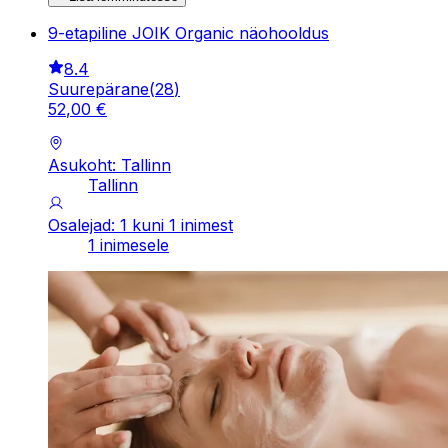
9-etapiline JOIK Organic näohooldus
8.4
Suurepärane
(
28
)
52
,
00
€
Asukoht: Tallinn
Tallinn
Osalejad: 1 kuni 1 inimest
1 inimesele