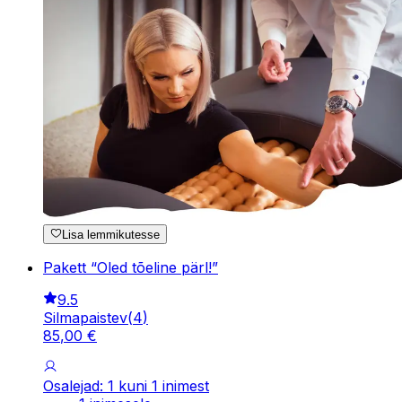
Lisa lemmikutesse
Pakett “Oled tõeline pärl!”
9.5
Silmapaistev
(
4
)
85
,
00
€
Osalejad: 1 kuni 1 inimest