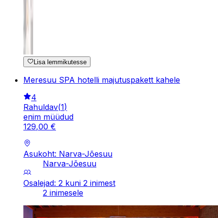
Lisa lemmikutesse
Meresuu SPA hotelli majutuspakett kahele
4
Rahuldav
(
1
)
enim müüdud
129
,
00
€
Asukoht: Narva-Jõesuu
Narva-Jõesuu
Osalejad: 2 kuni 2 inimest
2 inimesele