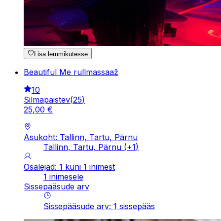
Lisa lemmikutesse
Beautiful Me rullmassaaž
10
Silmapaistev
(
25
)
25
,
00
€
Asukoht: Tallinn, Tartu, Pärnu
Tallinn, Tartu, Pärnu
(+
1
)
Osalejad: 1 kuni 1 inimest
1 inimesele
Sissepääsude arv
Sissepääsude arv
:
1
sissepääs