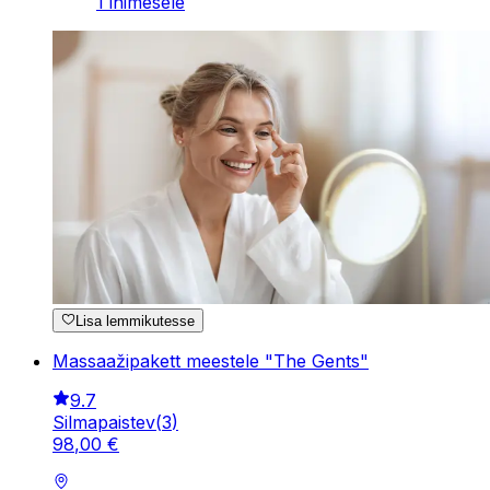
1 inimesele
Lisa lemmikutesse
Massaažipakett meestele "The Gents"
9.7
Silmapaistev
(
3
)
98
,
00
€