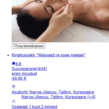
Lisa lemmikutesse
Kingituspakk "Massaaži ja spaa maagia"
8.8
Suurepärane
(
404
)
enim müüdud
49
,
95
€
Asukoht: Narva-Jõesuu, Tallinn, Kuressaare
Narva-Jõesuu, Tallinn, Kuressaare
(+
4
)
Osalejad: 1 kuni 2 inimest