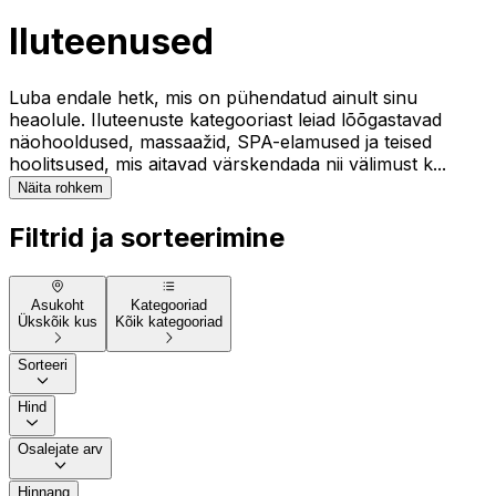
Iluteenused
Luba endale hetk, mis on pühendatud ainult sinu
heaolule. Iluteenuste kategooriast leiad lõõgastavad
näohooldused, massaažid, SPA-elamused ja teised
hoolitsused, mis aitavad värskendada nii välimust k...
Näita rohkem
Filtrid ja sorteerimine
Asukoht
Kategooriad
Ükskõik kus
Kõik kategooriad
Sorteeri
Hind
Osalejate arv
Hinnang