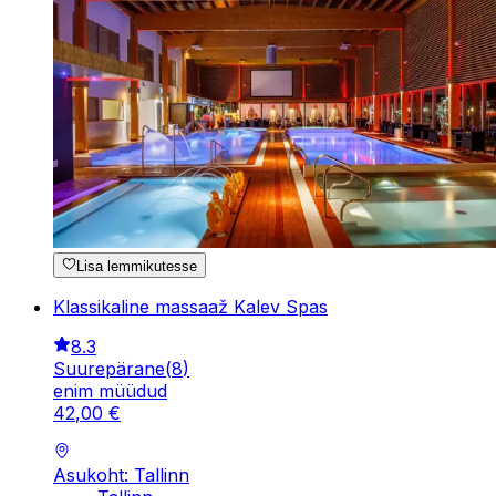
Lisa lemmikutesse
Klassikaline massaaž Kalev Spas
8.3
Suurepärane
(
8
)
enim müüdud
42
,
00
€
Asukoht: Tallinn