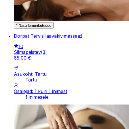
Lisa lemmikutesse
Dorpat Tervis laavakivimassaaž
10
Silmapaistev
(
3
)
65
,
00
€
Asukoht: Tartu
Tartu
Osalejad: 1 kuni 1 inimest
1 inimesele