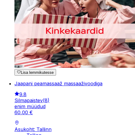
Lisa lemmikutesse
Jaapani peamassaaž massaaživoodiga
9.8
Silmapaistev
(
8
)
enim müüdud
60
,
00
€
Asukoht: Tallinn