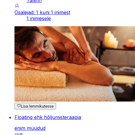
Tallinn
Osalejad: 1 kuni 1 inimest
1 inimesele
Lisa lemmikutesse
Floating ehk hõljumisteraapia
enim müüdud
uus