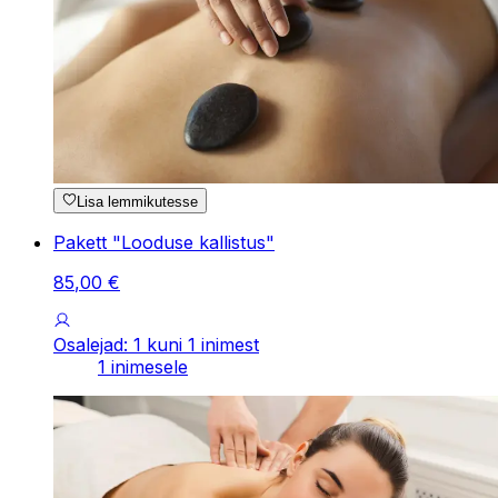
Lisa lemmikutesse
Pakett "Looduse kallistus"
85
,
00
€
Osalejad: 1 kuni 1 inimest
1 inimesele