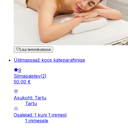
Lisa lemmikutesse
Üldmassaaž koos käteparafiiniga
9
Silmapaistev
(
2
)
50
,
00
€
Asukoht: Tartu
Tartu
Osalejad: 1 kuni 1 inimest
1 inimesele