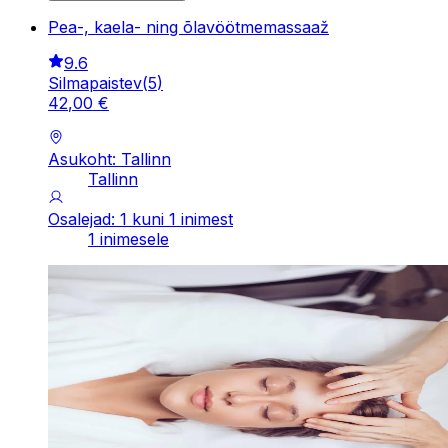
Pea-, kaela- ning õlavöötmemassaaž
9.6
Silmapaistev
(
5
)
42
,
00
€
Asukoht: Tallinn
Tallinn
Osalejad: 1 kuni 1 inimest
1 inimesele