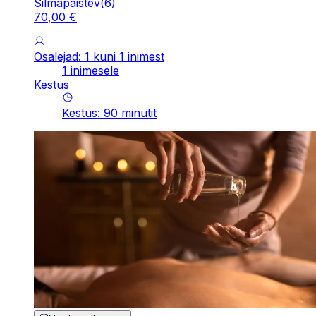
Silmapaistev
(
6
)
70
,
00
€
Osalejad: 1 kuni 1 inimest
1 inimesele
Kestus
Kestus
:
90
minutit