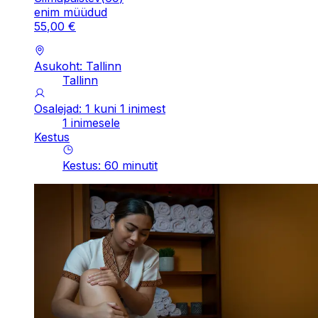
enim müüdud
55
,
00
€
Asukoht: Tallinn
Tallinn
Osalejad: 1 kuni 1 inimest
1 inimesele
Kestus
Kestus
:
60
minutit