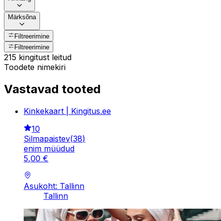
Märksõna
Filtreerimine
Filtreerimine
215 kingitust leitud
Toodete nimekiri
Vastavad tooted
Kinkekaart | Kingitus.ee
10
Silmapaistev
(
38
)
enim müüdud
5
,
00
€
Asukoht: Tallinn
Tallinn