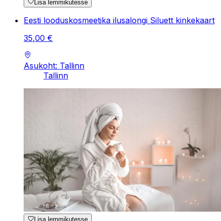
Lisa lemmikutesse
Eesti looduskosmeetika ilusalongi Siluett kinkekaart
35
,
00
€
Asukoht: Tallinn
Tallinn
Lisa lemmikutesse