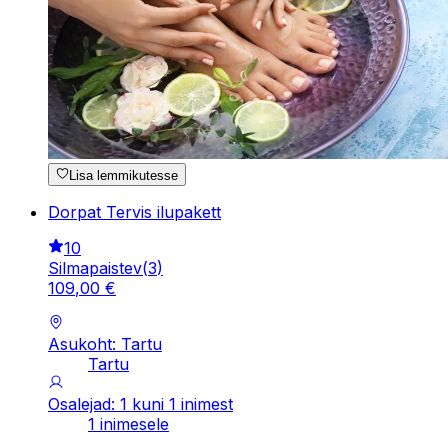
Lisa lemmikutesse
Dorpat Tervis ilupakett
10
Silmapaistev
(
3
)
109
,
00
€
Asukoht: Tartu
Tartu
Osalejad: 1 kuni 1 inimest
1 inimesele