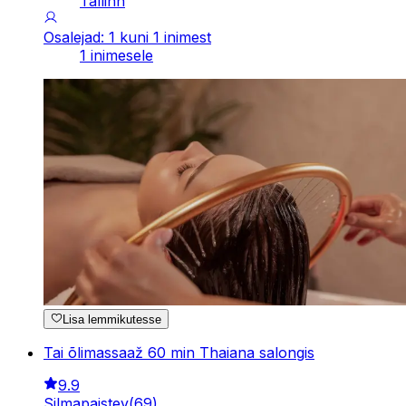
Tallinn
Osalejad: 1 kuni 1 inimest
1 inimesele
Lisa lemmikutesse
Tai õlimassaaž 60 min Thaiana salongis
9.9
Silmapaistev
(
69
)