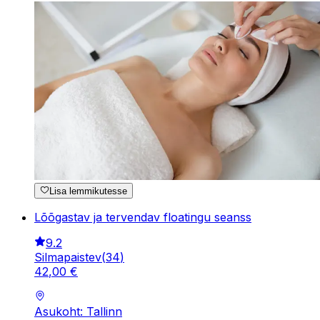
Lisa lemmikutesse
Lõõgastav ja tervendav floatingu seanss
9.2
Silmapaistev
(
34
)
42
,
00
€
Asukoht: Tallinn