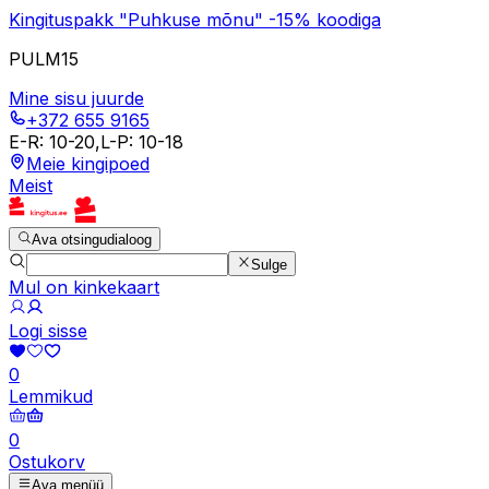
Kingituspakk "Puhkuse mõnu" -15% koodiga
PULM15
Mine sisu juurde
+372 655 9165
E-R
:
10-20
,
L-P
:
10-18
Meie kingipoed
Meist
Ava otsingudialoog
Sulge
Mul on kinkekaart
Logi sisse
0
Lemmikud
0
Ostukorv
Ava menüü