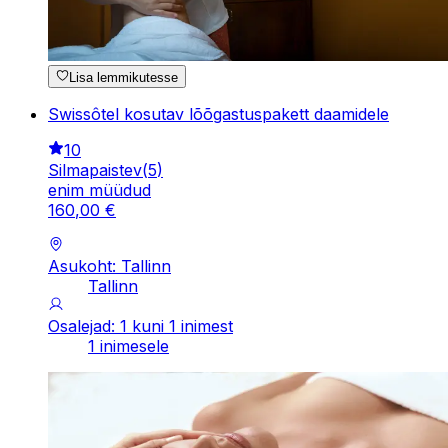
Lisa lemmikutesse
Swissôtel kosutav lõõgastuspakett daamidele
10
Silmapaistev
(
5
)
enim müüdud
160
,
00
€
Asukoht: Tallinn
Tallinn
Osalejad: 1 kuni 1 inimest
1 inimesele