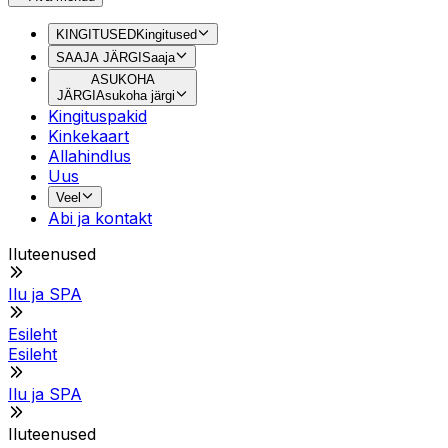
KINGITUSED
Kingitused
SAAJA JÄRGI
Saaja
ASUKOHA
JÄRGI
Asukoha järgi
Kingituspakid
Kinkekaart
Allahindlus
Uus
Veel
Abi ja kontakt
Iluteenused
Ilu ja SPA
Esileht
Esileht
Ilu ja SPA
Iluteenused