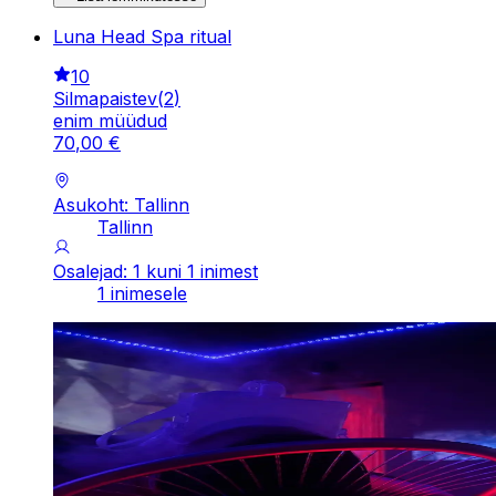
Luna Head Spa ritual
10
Silmapaistev
(
2
)
enim müüdud
70
,
00
€
Asukoht: Tallinn
Tallinn
Osalejad: 1 kuni 1 inimest
1 inimesele