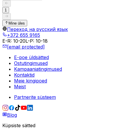
1
Mine üles
Переход на русский язык
+372 655 9165
E-R
:
10-20
L-P
:
10-18
[email protected]
E-poe üldsätted
Ostutingimused
Kampaaniatingimused
Kontaktid
Meie kingipoed
Meist
Partnerite süsteem
Blog
Küpsiste sätted