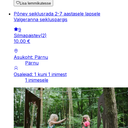
Lisa lemmikutesse
Põnev seiklusrada 2-7 aastasele lapsele
Valgeranna seikluspargis
9
Silmapaistev
(
2
)
10
,
00
€
Asukoht: Pärnu
Pärnu
Osalejad: 1 kuni 1 inimest
1 inimesele