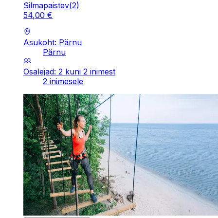
Silmapaistev
(
2
)
54
,
00
€
Asukoht: Pärnu
Pärnu
Osalejad: 2 kuni 2 inimest
2 inimesele