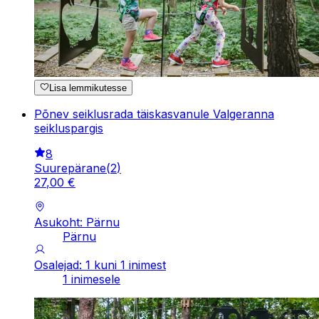
Lisa lemmikutesse
Põnev seiklusrada täiskasvanule Valgeranna
seikluspargis
8
Suurepärane
(
2
)
27
,
00
€
Asukoht: Pärnu
Pärnu
Osalejad: 1 kuni 1 inimest
1 inimesele