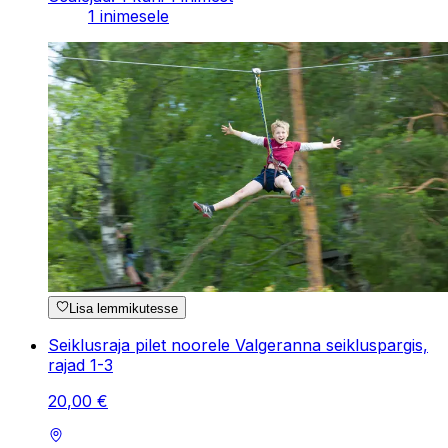
1 inimesele
Lisa lemmikutesse
Seiklusraja pilet noorele Valgeranna seikluspargis,
rajad 1-3
20
,
00
€