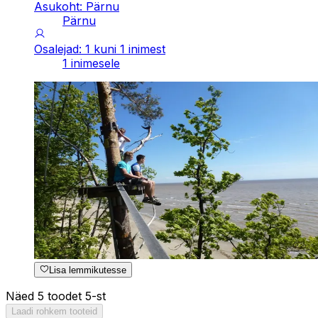
Asukoht: Pärnu
Pärnu
Osalejad: 1 kuni 1 inimest
1 inimesele
Lisa lemmikutesse
Näed 5 toodet 5-st
Laadi rohkem tooteid