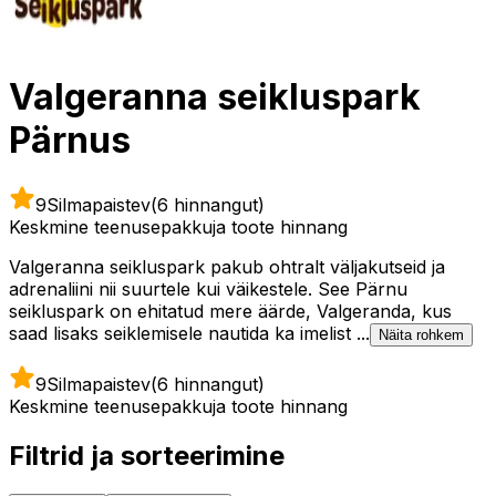
Valgeranna seikluspark
Pärnus
9
Silmapaistev
(6 hinnangut)
Keskmine teenusepakkuja toote hinnang
Valgeranna seikluspark pakub ohtralt väljakutseid ja
adrenaliini nii suurtele kui väikestele. See Pärnu
seikluspark on ehitatud mere äärde, Valgeranda, kus
saad lisaks seiklemisele nautida ka imelist ...
Näita rohkem
9
Silmapaistev
(6 hinnangut)
Keskmine teenusepakkuja toote hinnang
Filtrid ja sorteerimine