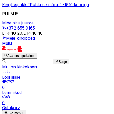
Kingituspakk "Puhkuse mõnu" -15% koodiga
PULM15
Mine sisu juurde
+372 655 9165
E-R
:
10-20
,
L-P
:
10-18
Meie kingipoed
Meist
Ava otsingudialoog
Sulge
Mul on kinkekaart
Logi sisse
0
Lemmikud
0
Ostukorv
Ava menüü