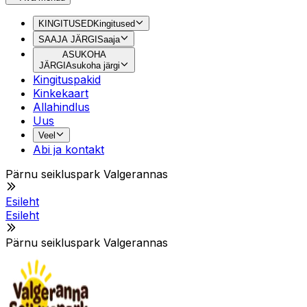
KINGITUSED
Kingitused
SAAJA JÄRGI
Saaja
ASUKOHA
JÄRGI
Asukoha järgi
Kingituspakid
Kinkekaart
Allahindlus
Uus
Veel
Abi ja kontakt
Pärnu seikluspark Valgerannas
Esileht
Esileht
Pärnu seikluspark Valgerannas