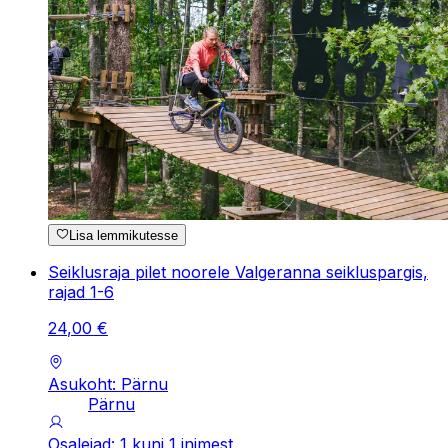
Lisa lemmikutesse
Seiklusraja pilet noorele Valgeranna seikluspargis,
rajad 1-6
24
,
00
€
Asukoht: Pärnu
Pärnu
Osalejad: 1 kuni 1 inimest