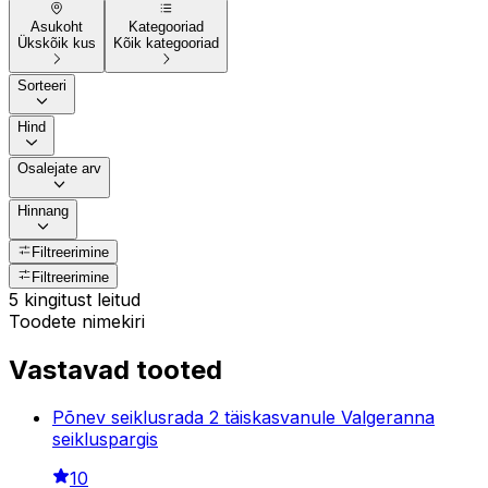
Asukoht
Kategooriad
Ükskõik kus
Kõik kategooriad
Sorteeri
Hind
Osalejate arv
Hinnang
Filtreerimine
Filtreerimine
5 kingitust leitud
Toodete nimekiri
Vastavad tooted
Põnev seiklusrada 2 täiskasvanule Valgeranna
seikluspargis
10