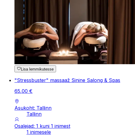
Lisa lemmikutesse
"Stressbuster" massaaž Sinine Salong & Spas
65
,
00
€
Asukoht: Tallinn
Tallinn
Osalejad: 1 kuni 1 inimest
1 inimesele