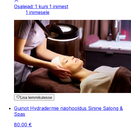
Osalejad: 1 kuni 1 inimest
1 inimesele
Lisa lemmikutesse
Guinot Hydradermie näohooldus Sinine Salong &
Spas
80
,
00
€