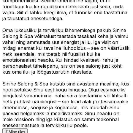
komponentidest. Selline lähenemine tagab, et nii
tundlikum kui ka nõudlikum nahk saab just seda, mida
vajab. Siit ei lahku keegi ilma, et tunneks end taastatuna
ja täiustatud enesetundega.
Oma luksusliku ja tervikliku lähenemisega pakub Sinine
Salong & Spa võimalust taastada tasakaal keha ja vaimu
vahel ning ammutada uut energiat ja ilu. Iga visiit on
midagi enamat kui tavaline iluhooldus – see on väärtuslik
hetk iseendale, mis toetab nii füüsilist kui ka
emotsionaalset heaolu. Kui hindad kvaliteeti, rahu ja
personaalset tähelepanu, siis on see salong just koht,
kus oma ilu- ja lõõgastusrutiin rikastada.
Sinine Salong & Spa kutsub sind avastama maailma, kus
hoolitsetakse Sinu eest kogu hingega. Olgu eesmärgiks
pingetest vabanemine, naha sära taastamine või lihtsalt
hetk puhtast naudingust – siin leiad alati professionaalse
lähenemise, soojuse ja kogemuse, mis muudab Sinu
päevad helgemaks ja meeldivamaks. Sinu heaolu on
meie missioon ning iga külastus on samm teekonnal
enesearmastuse ja tervikliku ilu poole.
Mine üles