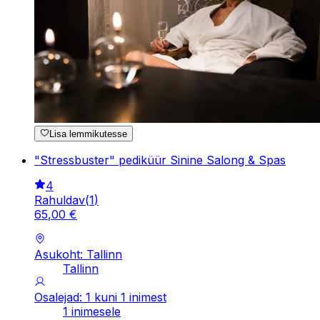
Lisa lemmikutesse
"Stressbuster" pediküür Sinine Salong & Spas
4
Rahuldav
(
1
)
65
,
00
€
Asukoht: Tallinn
Tallinn
Osalejad: 1 kuni 1 inimest
1 inimesele