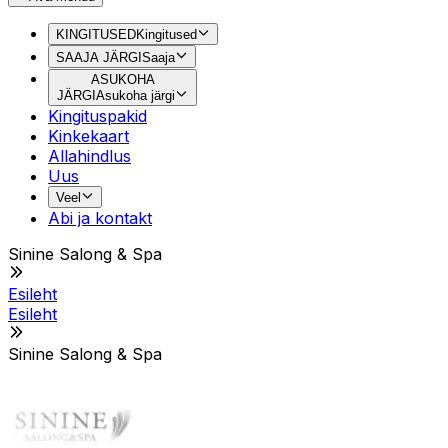
KINGITUSED
Kingitused
SAAJA JÄRGI
Saaja
ASUKOHA
JÄRGI
Asukoha järgi
Kingituspakid
Kinkekaart
Allahindlus
Uus
Veel
Abi ja kontakt
Sinine Salong & Spa
Esileht
Esileht
Sinine Salong & Spa