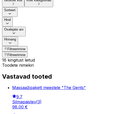
Ükskõik kus
Kõik kategooriad
Sorteeri
Hind
Osalejate arv
Hinnang
Filtreerimine
Filtreerimine
16 kingitust leitud
Toodete nimekiri
Vastavad tooted
Massaažipakett meestele "The Gents"
9.7
Silmapaistev
(
3
)
98
,
00
€