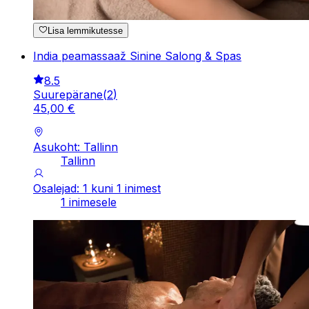
Lisa lemmikutesse
India peamassaaž Sinine Salong & Spas
8.5
Suurepärane
(
2
)
45
,
00
€
Asukoht: Tallinn
Tallinn
Osalejad: 1 kuni 1 inimest
1 inimesele