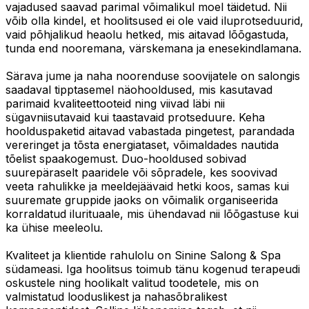
vajadused saavad parimal võimalikul moel täidetud. Nii
võib olla kindel, et hoolitsused ei ole vaid iluprotseduurid,
vaid põhjalikud heaolu hetked, mis aitavad lõõgastuda,
tunda end nooremana, värskemana ja enesekindlamana.
Särava jume ja naha noorenduse soovijatele on salongis
saadaval tipptasemel näohooldused, mis kasutavad
parimaid kvaliteettooteid ning viivad läbi nii
sügavniisutavaid kui taastavaid protseduure. Keha
hoolduspaketid aitavad vabastada pingetest, parandada
vereringet ja tõsta energiataset, võimaldades nautida
tõelist spaakogemust. Duo-hooldused sobivad
suurepäraselt paaridele või sõpradele, kes soovivad
veeta rahulikke ja meeldejäävaid hetki koos, samas kui
suuremate gruppide jaoks on võimalik organiseerida
korraldatud ilurituaale, mis ühendavad nii lõõgastuse kui
ka ühise meeleolu.
Kvaliteet ja klientide rahulolu on Sinine Salong & Spa
südameasi. Iga hoolitsus toimub tänu kogenud terapeudi
oskustele ning hoolikalt valitud toodetele, mis on
valmistatud looduslikest ja nahasõbralikest