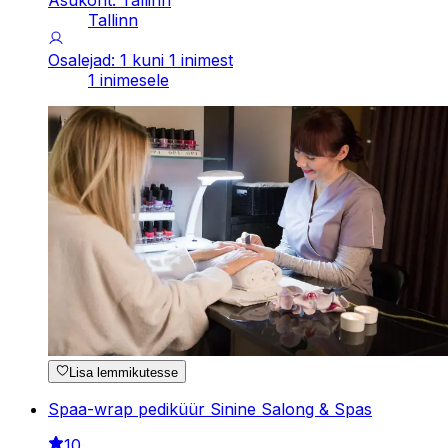
Asukoht: Tallinn
Tallinn
Osalejad: 1 kuni 1 inimest
1 inimesele
Lisa lemmikutesse
Spaa-wrap pediküür Sinine Salong & Spas
10