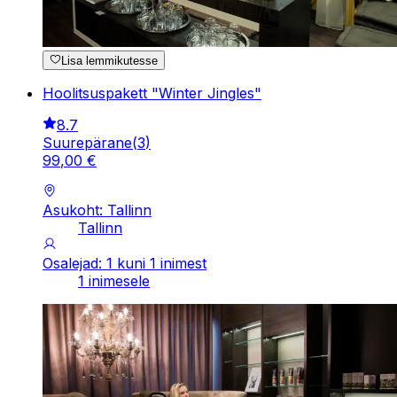
Lisa lemmikutesse
Hoolitsuspakett "Winter Jingles"
8.7
Suurepärane
(
3
)
99
,
00
€
Asukoht: Tallinn
Tallinn
Osalejad: 1 kuni 1 inimest
1 inimesele