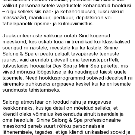
valikut personaalsetele vajadustele kohandatud hooldusi
– olgu selleks siis näo- ja kehahooldused, luksuslikud
massaažid, maniküür, pediküür, depilatsioon või
tähelepanelik ripsme- ja kulmuviimistlus.
Juuksuriteenuste valikuga ootab Sind kogenud
meeskond, kes oskab luua nii trendikad kui klassikalised
soengud nii naistele, meestele kui ka lastele. Sinine
Salong & Spa ei peatu pelgalt tavapäraste teenuste
juures, vaid arendab pidevalt oma teenusteportfelli,
tutvustades hooajalisi Day Spa ja Mini-Spa pakette, mis
viivad mõnusa lõõgastuse ja ilu naudingud täiesti uuele
tasemele. Need hooldusprogrammid sobivad ideaalselt nii
kiiremaks puhkuseks argipäeva keskel kui ka erilisemate
sündmuste tähistamiseks.
Salongi atmosfäär on loodud rahu ja mugavuse
keskkonnaks, kus iga detail on mõeldud selleks, et
kliendil oleks võimalus keskenduda ainult iseendale ja
oma heaolule. Sinine Salong & Spa professionaalne
meeskond paneb suurt rõhku personaalsele
lähenemisele, tagades, et iga kliendi unikaalsed soovid ja