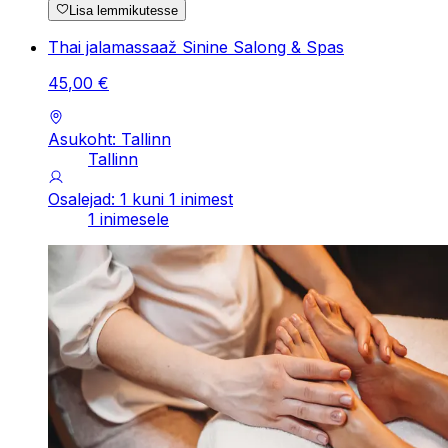
Lisa lemmikutesse
Thai jalamassaaž Sinine Salong & Spas
45
,
00
€
Asukoht: Tallinn
Tallinn
Osalejad: 1 kuni 1 inimest
1 inimesele