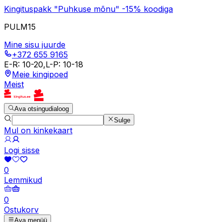
Kingituspakk "Puhkuse mõnu" -15% koodiga
PULM15
Mine sisu juurde
+372 655 9165
E-R
:
10-20
,
L-P
:
10-18
Meie kingipoed
Meist
Ava otsingudialoog
Sulge
Mul on kinkekaart
Logi sisse
0
Lemmikud
0
Ostukorv
Ava menüü