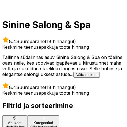
Sinine Salong & Spa
8.4
Suurepärane
(18 hinnangut)
Keskmine teenusepakkuja toote hinnang
Tallinna südalinnas asuv Sinine Salong & Spa on tõeline
oaas neile, kes soovivad igapäevaelu kiirustunnet maha
võtta ja sukelduda täielikku lõõgastusse. Selle hubase ja
elegantse salongi uksest astude...
Näita rohkem
8.4
Suurepärane
(18 hinnangut)
Keskmine teenusepakkuja toote hinnang
Filtrid ja sorteerimine
Asukoht
Kategooriad