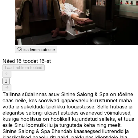
Lisa lemmikutesse
Näed 16 toodet 16-st
Laadi rohkem tooteid
1
Tallinna südalinnas asuv Sinine Salong & Spa on tõeline
oaas neile, kes soovivad igapäevaelu kiirustunnet maha
võtta ja sukelduda täielikku lõõgastusse. Selle hubase ja
elegantse salongi uksest astudes avanevad võimalused,
kus iga hoolitsus on hoolikalt kujundatud selleks, et tuua
esile Sinu loomulik ilu ja turgutada keha ning meelt.
Sinine Salong & Spa ühendab kaasaegsed ilutrendid ja
klassikalised heaolu rituaalid, pakkudes klientidele laia