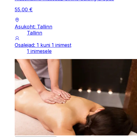
55
,
00
€
Asukoht: Tallinn
Tallinn
Osalejad: 1 kuni 1 inimest
1 inimesele