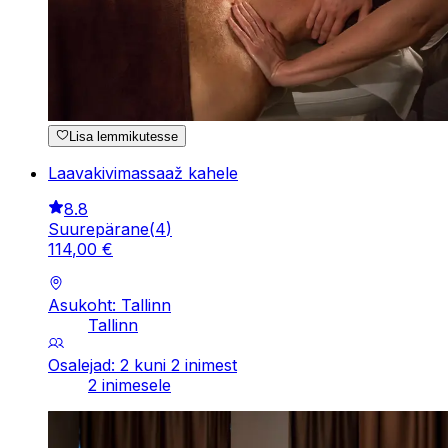
Lisa lemmikutesse
Laavakivimassaaž kahele
8.8
Suurepärane
(
4
)
114
,
00
€
Asukoht: Tallinn
Tallinn
Osalejad: 2 kuni 2 inimest
2 inimesele