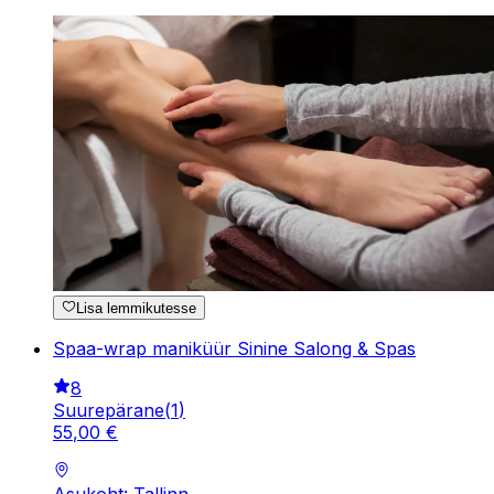
Lisa lemmikutesse
Spaa-wrap maniküür Sinine Salong & Spas
8
Suurepärane
(
1
)
55
,
00
€