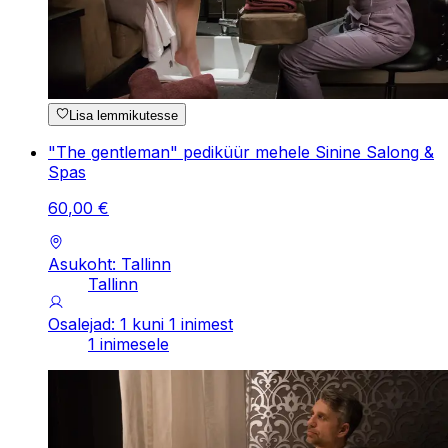
Lisa lemmikutesse
"The gentleman" pediküür mehele Sinine Salong &
Spas
60
,
00
€
Asukoht: Tallinn
Tallinn
Osalejad: 1 kuni 1 inimest
1 inimesele