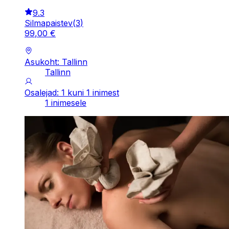
9.3
Silmapaistev
(
3
)
99
,
00
€
Asukoht: Tallinn
Tallinn
Osalejad: 1 kuni 1 inimest
1 inimesele