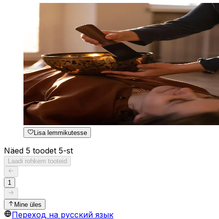
Lisa lemmikutesse
Näed 5 toodet 5-st
Laadi rohkem tooteid
1
Mine üles
Переход на русский язык