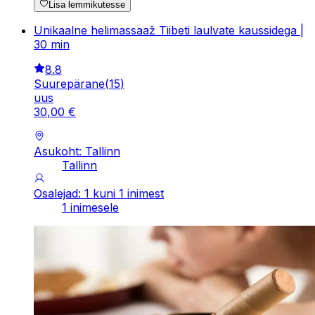
Lisa lemmikutesse
Unikaalne helimassaaž Tiibeti laulvate kaussidega |
30 min
8.8
Suurepärane
(
15
)
uus
30
,
00
€
Asukoht: Tallinn
Tallinn
Osalejad: 1 kuni 1 inimest
1 inimesele