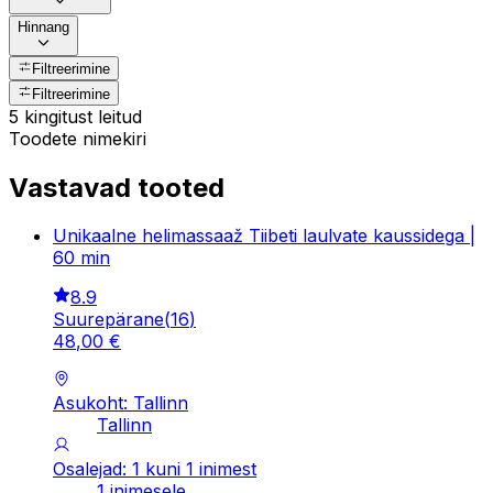
Hinnang
Filtreerimine
Filtreerimine
5 kingitust leitud
Toodete nimekiri
Vastavad tooted
Unikaalne helimassaaž Tiibeti laulvate kaussidega |
60 min
8.9
Suurepärane
(
16
)
48
,
00
€
Asukoht: Tallinn
Tallinn
Osalejad: 1 kuni 1 inimest
1 inimesele