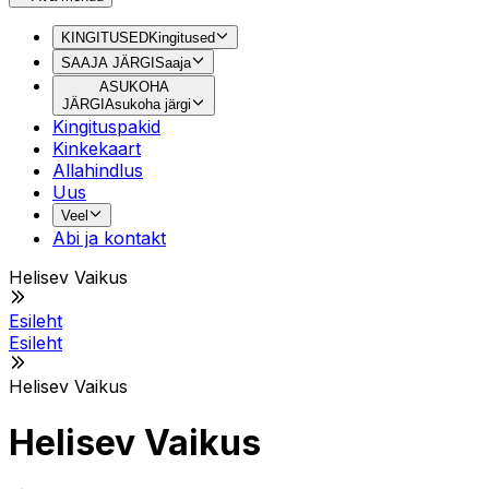
KINGITUSED
Kingitused
SAAJA JÄRGI
Saaja
ASUKOHA
JÄRGI
Asukoha järgi
Kingituspakid
Kinkekaart
Allahindlus
Uus
Veel
Abi ja kontakt
Helisev Vaikus
Esileht
Esileht
Helisev Vaikus
Helisev Vaikus