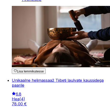
Lisa lemmikutesse
Unikaalne helimassaaž Tiibeti laulvate kaussidega
paarile
6.8
Hea
(
4
)
78
,
00
€