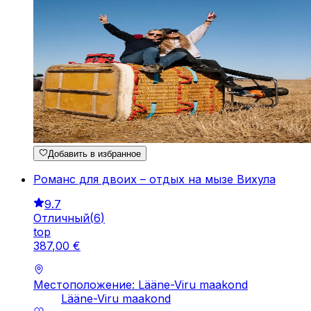
Добавить в избранное
Романс для двоих – отдых на мызе Вихула
9.7
Отличный
(
6
)
top
387
,
00
€
Местоположение: Lääne-Viru maakond
Lääne-Viru maakond