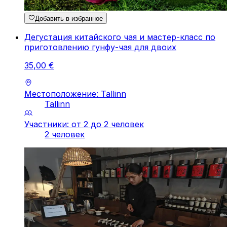
Добавить в избранное
Дегустация китайского чая и мастер-класс по
приготовлению гунфу-чая для двоих
35
,
00
€
Местоположение: Tallinn
Tallinn
Участники: от 2 до 2 человек
2 человек