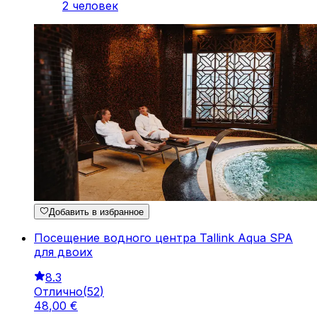
2 человек
Добавить в избранное
Посещение водного центра Tallink Aqua SPA
для двоих
8.3
Отлично
(
52
)
48
,
00
€