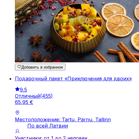
Добавить в избранное
Подарочный пакет «Приключения для двоих»
9.5
Отличный
(
455
)
65
,
95
€
Местоположение: Tartu, Pärnu, Tallinn
По всей Латвии
Участники: от 1 до 2 человек