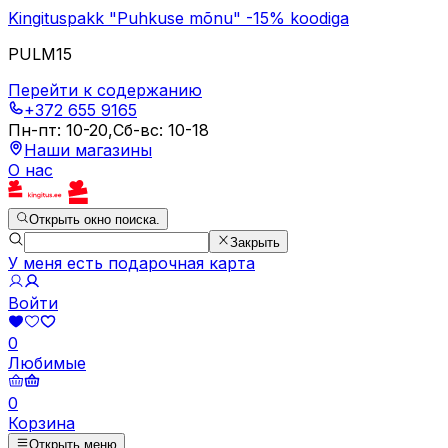
Kingituspakk "Puhkuse mõnu" -15% koodiga
PULM15
Перейти к содержанию
+372 655 9165
Пн-пт
:
10-20
,
Сб-вс
:
10-18
Наши магазины
О нас
Открыть окно поиска.
Закрыть
У меня есть подарочная карта
Войти
0
Любимые
0
Корзина
Открыть меню