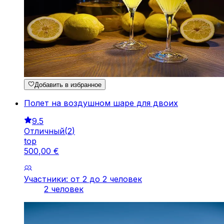
Добавить в избранное
Полет на воздушном шаре для двоих
9.5
Отличный
(
2
)
top
500
,
00
€
Участники: от 2 до 2 человек
2 человек