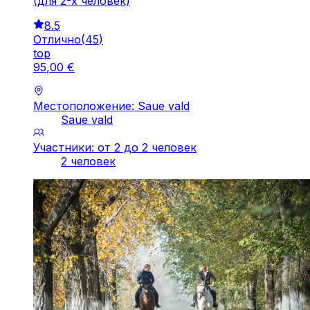
(для 2-х человек)
8.5
Отлично
(
45
)
top
95
,
00
€
Местоположение: Saue vald
Saue vald
Участники: от 2 до 2 человек
2 человек