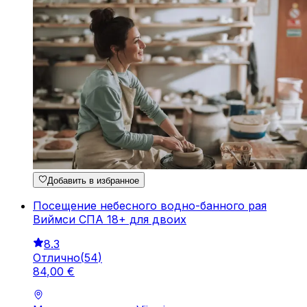
Добавить в избранное
Посещение небесного водно-банного рая
Виймси СПА 18+ для двоих
8.3
Отлично
(
54
)
84
,
00
€