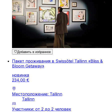
Добавить в избранное
Пакет проживания в Swissôtel Tallinn «Bliss &
Bloom Getaway»
новинка
234
,
00
€
Местоположение: Tallinn
Tallinn
Участники: от 2 до 2 человек