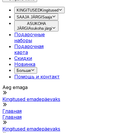
KINGITUSED
Kingitused
SAAJA JÄRGI
Saaja
ASUKOHA
JÄRGI
Asukoha järgi
Подарочные
наборы
Подарочная
картa
Скидки
Новинка
Больше
Помощь и контакт
Aeg emaga
Kingitused emadepäevaks
Главная
Главная
Kingitused emadepäevaks