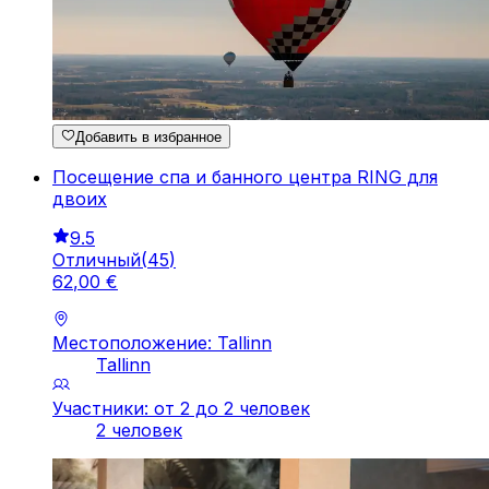
Добавить в избранное
Посещение спа и банного центра RING для
двоих
9.5
Отличный
(
45
)
62
,
00
€
Местоположение: Tallinn
Tallinn
Участники: от 2 до 2 человек
2 человек