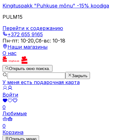
Kingituspakk "Puhkuse mõnu" -15% koodiga
PULM15
Перейти к содержанию
+372 655 9165
Пн-пт
:
10-20
,
Сб-вс
:
10-18
Наши магазины
О нас
Открыть окно поиска.
Закрыть
У меня есть подарочная карта
Войти
0
Любимые
0
Корзина
Открыть меню