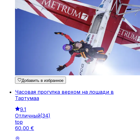
Добавить в избранное
Часовая прогулка верхом на лошади в
Тартумаа
9.1
Отличный
(
34
)
top
60
,
00
€