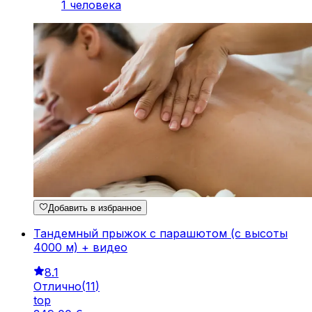
1 человека
Добавить в избранное
Тандемный прыжок с парашютом (с высоты
4000 м) + видео
8.1
Отлично
(
11
)
top