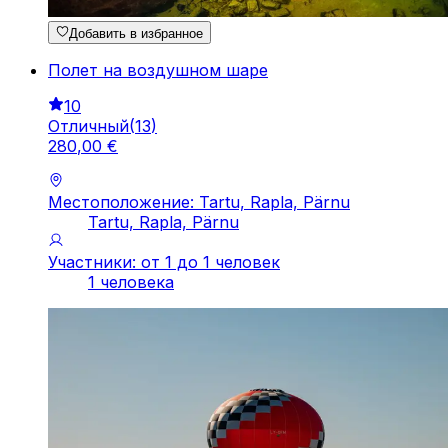
Добавить в избранное
Полет на воздушном шаре
10
Отличный
(
13
)
280
,
00
€
Местоположение: Tartu, Rapla, Pärnu
Tartu, Rapla, Pärnu
Участники: от 1 до 1 человек
1 человека