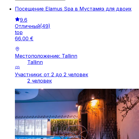
Посещение Elamus Spa в Мустамяэ для двоих
9.6
Отличный
(
49
)
top
66
,
00
€
Местоположение: Tallinn
Tallinn
Участники: от 2 до 2 человек
2 человек