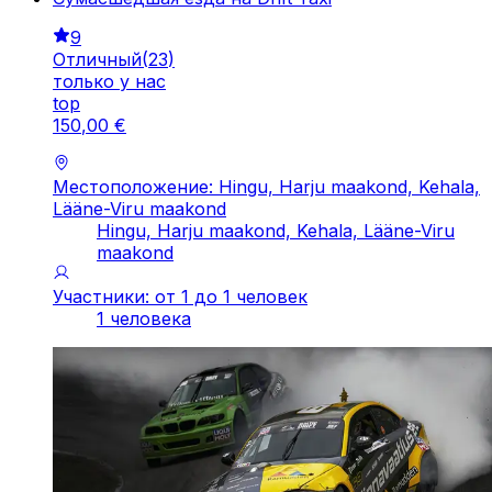
9
Отличный
(
23
)
только у нас
top
150
,
00
€
Местоположение: Hingu, Harju maakond, Kehala,
Lääne-Viru maakond
Hingu, Harju maakond, Kehala, Lääne-Viru
maakond
Участники: от 1 до 1 человек
1 человека