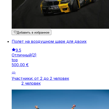
Добавить в избранное
Полет на воздушном шаре для двоих
9.5
Отличный
(
2
)
top
500
,
00
€
Участники: от 2 до 2 человек
2 человек