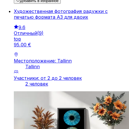
Добавить в избранное
Художественная фотография радужки с
печатью формата A3 для двоих
9.6
Отличный
(
9
)
top
95
,
00
€
Местоположение: Tallinn
Tallinn
Участники: от 2 до 2 человек
2 человек