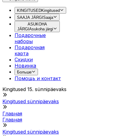
KINGITUSED
Kingitused
SAAJA JÄRGI
Saaja
ASUKOHA
JÄRGI
Asukoha järgi
Подарочные
наборы
Подарочная
картa
Скидки
Новинка
Больше
Помощь и контакт
Kingitused 15. sünnipäevaks
Kingitused sünnipäevaks
Главная
Главная
Kingitused sünnipäevaks