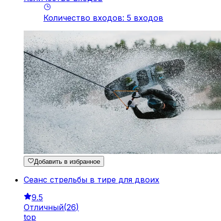
Количество входов
:
5
входов
Добавить в избранное
Сеанс стрельбы в тире для двоих
9.5
Отличный
(
26
)
top