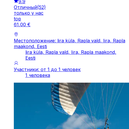
9.9
Отличный
(
52
)
только у нас
top
61
,
00
€
Местоположение: lira küla, Rapla vald, Iira, Rapla
maakond, Eesti
lira küla, Rapla vald, Iira, Rapla maakond,
Eesti
Участники: от 1 до 1 человек
1 человека