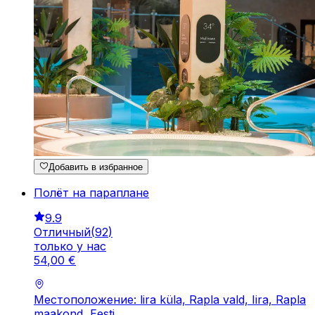
Добавить в избранное
Полёт на параплане
9.9
Отличный
(
92
)
только у нас
54
,
00
€
Местоположение: lira küla, Rapla vald, Iira, Rapla
maakond, Eesti