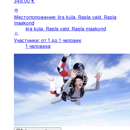
349
,
00
€
Местоположение: lira küla, Rapla vald, Rapla
maakond
lira küla, Rapla vald, Rapla maakond
Участники: от 1 до 1 человек
1 человека