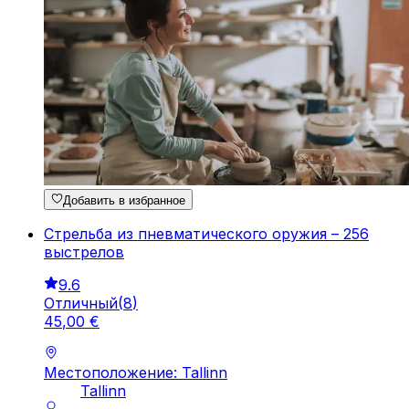
Добавить в избранное
Стрельба из пневматического оружия – 256
выстрелов
9.6
Отличный
(
8
)
45
,
00
€
Местоположение: Tallinn
Tallinn