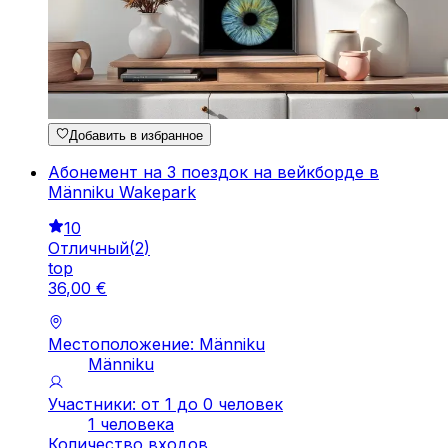
Добавить в избранное
Абонемент на 3 поездок на вейкборде в
Männiku Wakepark
10
Отличный
(
2
)
top
36
,
00
€
Местоположение: Männiku
Männiku
Участники: от 1 до 0 человек
1 человека
Количество входов