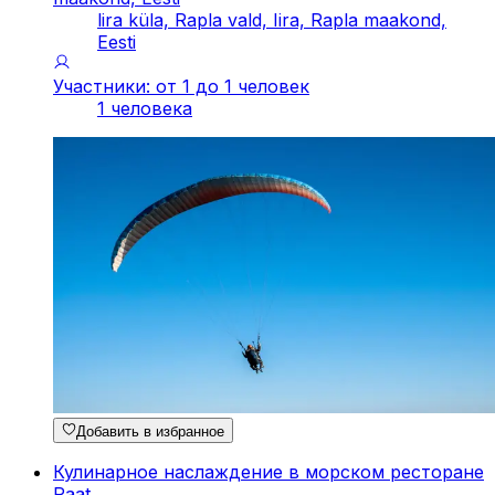
lira küla, Rapla vald, Iira, Rapla maakond,
Eesti
Участники: от 1 до 1 человек
1 человека
Добавить в избранное
Кулинарное наслаждение в морском ресторане
Paat