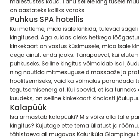
mälestustes kaua. Tänu sellele kingitusele muu
on aastateks kalliks varaks.
Puhkus SPA hotellis
Kui mõtleme, mida isale kinkida, tulevad sagel
kingitused. Aga kuidas oleks hetkega lõõgastu
kinkekaart
on vastus küsimusele, mida isale kin
aega ainult enda jaoks. Tänapäeval, kui elutemp
puhkuseks. Selline kingitus võimaldab isal jõ
ning nautida mitmesuguseid massaaže ja protse
hoolitsemiseks, vaid ka võimalus parandada t
tegutsemisenergiat. Kui soovid, et isa tunneks e
kuudeks, on selline kinkekaart kindlasti jõulupu
Kalapüük
Isa armastab kalapüüki? Mis võiks olla talle 
kingitus? Kujutage ette tema üllatust ja rõõmu, 
tähistaeva all mugavas
Kaluriküla Glampingu t