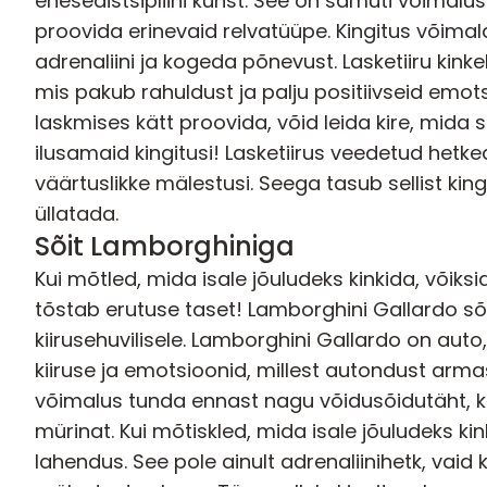
enesedistsipliini kunst. See on samuti võimalus
proovida erinevaid relvatüüpe. Kingitus võima
adrenaliini ja kogeda põnevust. Lasketiiru kink
mis pakub rahuldust ja palju positiivseid emots
laskmises kätt proovida, võid leida kire, mida
ilusamaid kingitusi! Lasketiirus veedetud het
väärtuslikke mälestusi. Seega tasub sellist kingitu
üllatada.
Sõit Lamborghiniga
Kui mõtled, mida isale jõuludeks kinkida, võik
tõstab erutuse taset!
Lamborghini Gallardo sõ
kiirusehuvilisele. Lamborghini Gallardo on au
kiiruse ja emotsioonid, millest autondust armas
võimalus tunda ennast nagu võidusõidutäht, kui
mürinat. Kui mõtiskled, mida isale jõuludeks ki
lahendus. See pole ainult adrenaliinihetk, va