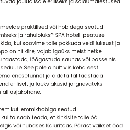
tuvad jõulud isale eriliseks ja sõidumälestused
i meelde praktilised või hobidega seotud
miseks ja rahuloluks?
SPA hotelli peatuse
kida, kui soovime talle pakkuda veidi luksust ja
o on nii kiire, vajab igaüks meist hetke
udu taastada, lõõgastuda saunas või basseinis
duure. See pole ainult viis keha eest
ema enesetunnet ja aidata tal taastada
nd eriliselt ja laeks akusid järgnevateks
u all asjakohane.
parem kui lemmikhobiga seotud
kui ta saab teada, et kinkisite talle öö
elgis või hubases Kaluritoas
. Pärast vaikset ööd