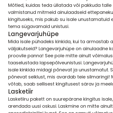
Mõtled, kuidas teda üllatada või pakkuda talle
valmistanud mitmeid ainulaadseid ettepanekuid
kingituseks, mis pakub su isale unustamatuid e
tema sügavamaid unistusi.
Langevarjuhüpe
Mida isale pühadeks kinkida, kui ta armastab ad
väljakutseid?
Langevarjuhüpe
on ainulaadne k
proovile panna! See pole mitte ainult võimalus
taaselustada lapsepõlveunistusi. Langevarjuhü
isale kinkida midagi põnevat ja unustamatut. Se
põnevat seiklust, mis avardab teie silmaringi!
võtab, saab sellisest kingitusest särav ja mee
Lasketiir
Lasketiiru pakett
on suurepärane kingitus isale,
arendada uusi oskusi. Laskmine on mitte ainult