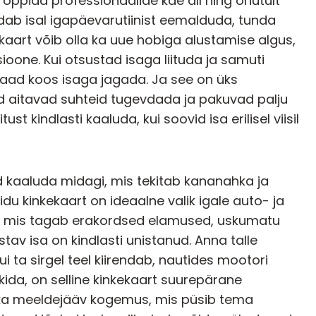
 õppida professionaalide käe all ning ohutult
ldab isal igapäevarutiinist eemalduda, tunda
ekaart võib olla ka uue hobiga alustamise algus,
ioone. Kui otsustad isaga liituda ja samuti
 saad koos isaga jagada. Ja see on üks
ked aitavad suhteid tugevdada ja pakuvad palju
st kindlasti kaaluda, kui soovid isa erilisel viisil
sid kaaluda midagi, mis tekitab kananahka ja
idu kinkekaart
on ideaalne valik igale auto- ja
to, mis tagab erakordsed elamused, uskumatu
tav isa on kindlasti unistanud. Anna talle
 ta sirgel teel kiirendab, nautides mootori
nkida, on selline kinkekaart suurepärane
id ka meeldejääv kogemus, mis püsib tema