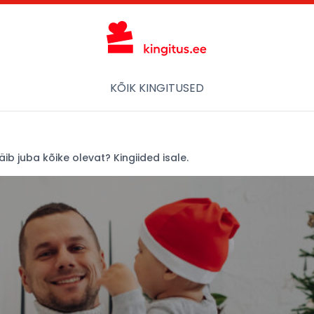
KÕIK KINGITUSED
 näib juba kõike olevat? Kingiided isale.