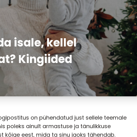
da isale, kellel
at? Kingiided
logipostitus on pühendatud just sellele teemale
mis poleks ainult armastuse ja tänulikkuse
st kõige eest, mida ta sinu jaoks tähendab.