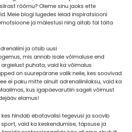
 siirast rõõmu? Oleme sinu jaoks ette
. Meie blogi lugedes leiad inspiratsiooni
motsioone ja mälestusi ning aitab tal täita
renaliini ja otsib uusi
ogemus, mis annab isale võimaluse end
 argielust puhata, vaid ka võimalus
pped on suurepärane valik neile, kes soovivad
e ei paku mitte ainult adrenaliinilaksu, vaid ka
 Maailmas, kus igapäevarutiin sageli võimust
ldejääv elamus!
 kes hindab ebatavalisi tegevusi ja soovib
 sport, vaid ka keskendumise, täpsuse ja