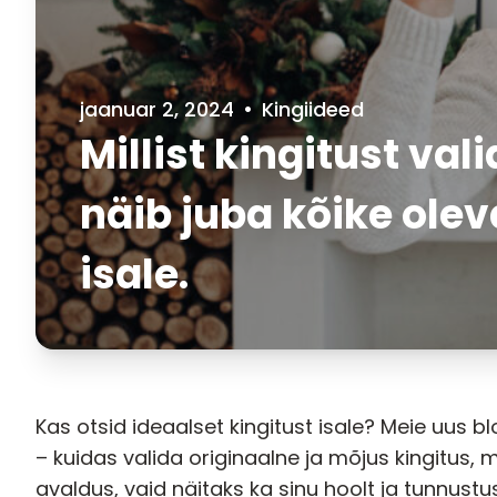
jaanuar 2, 2024
•
Kingiideed
Millist kingitust vali
näib juba kõike olev
isale.
Kas otsid ideaalset kingitust isale? Meie uus b
– kuidas valida originaalne ja mõjus kingitus, 
avaldus, vaid näitaks ka sinu hoolt ja tunnustu