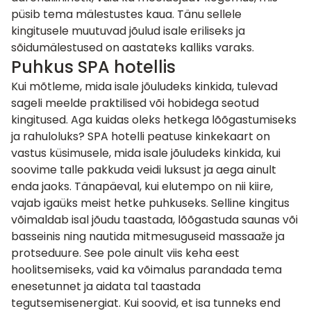
püsib tema mälestustes kaua. Tänu sellele
kingitusele muutuvad jõulud isale eriliseks ja
sõidumälestused on aastateks kalliks varaks.
Puhkus SPA hotellis
Kui mõtleme, mida isale jõuludeks kinkida, tulevad
sageli meelde praktilised või hobidega seotud
kingitused. Aga kuidas oleks hetkega lõõgastumiseks
ja rahuloluks?
SPA hotelli peatuse kinkekaart
on
vastus küsimusele, mida isale jõuludeks kinkida, kui
soovime talle pakkuda veidi luksust ja aega ainult
enda jaoks. Tänapäeval, kui elutempo on nii kiire,
vajab igaüks meist hetke puhkuseks. Selline kingitus
võimaldab isal jõudu taastada, lõõgastuda saunas või
basseinis ning nautida mitmesuguseid massaaže ja
protseduure. See pole ainult viis keha eest
hoolitsemiseks, vaid ka võimalus parandada tema
enesetunnet ja aidata tal taastada
tegutsemisenergiat. Kui soovid, et isa tunneks end