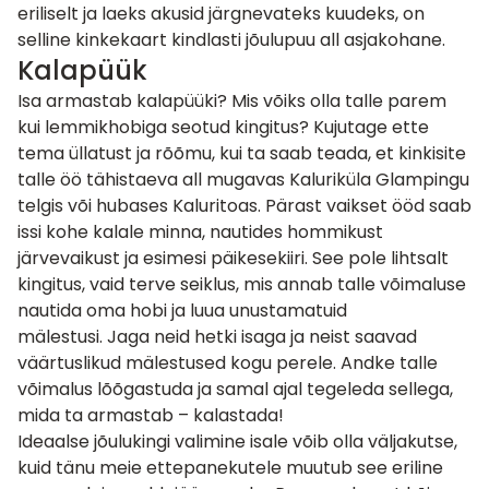
eriliselt ja laeks akusid järgnevateks kuudeks, on
selline kinkekaart kindlasti jõulupuu all asjakohane.
Kalapüük
Isa armastab kalapüüki? Mis võiks olla talle parem
kui lemmikhobiga seotud kingitus? Kujutage ette
tema üllatust ja rõõmu, kui ta saab teada, et kinkisite
talle öö tähistaeva all mugavas
Kaluriküla Glampingu
telgis või hubases Kaluritoas
. Pärast vaikset ööd saab
issi kohe kalale minna, nautides hommikust
järvevaikust ja esimesi päikesekiiri. See pole lihtsalt
kingitus, vaid terve seiklus, mis annab talle võimaluse
nautida oma hobi ja luua unustamatuid
mälestusi. Jaga neid hetki isaga ja neist saavad
väärtuslikud mälestused kogu perele. Andke talle
võimalus lõõgastuda ja samal ajal tegeleda sellega,
mida ta armastab – kalastada!
Ideaalse jõulukingi valimine isale võib olla väljakutse,
kuid tänu meie ettepanekutele muutub see eriline