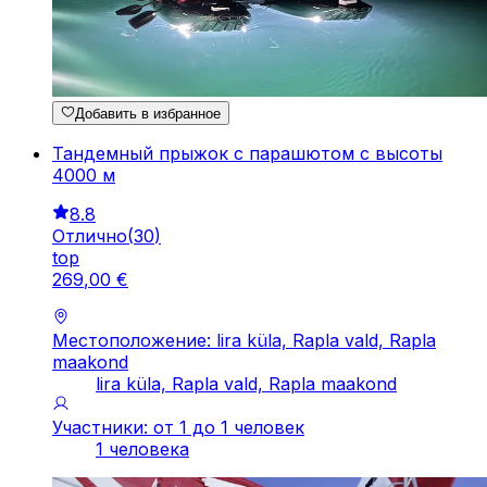
Добавить в избранное
Тандемный прыжок с парашютом с высоты
4000 м
8.8
Отлично
(
30
)
top
269
,
00
€
Местоположение: lira küla, Rapla vald, Rapla
maakond
lira küla, Rapla vald, Rapla maakond
Участники: от 1 до 1 человек
1 человека