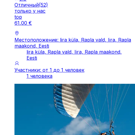
Отличный
(
52
)
только у нас
top
61
,
00
€
Местоположение: lira küla, Rapla vald, Iira, Rapla
maakond, Eesti
lira küla, Rapla vald, Iira, Rapla maakond,
Eesti
Участники: от 1 до 1 человек
1 человека