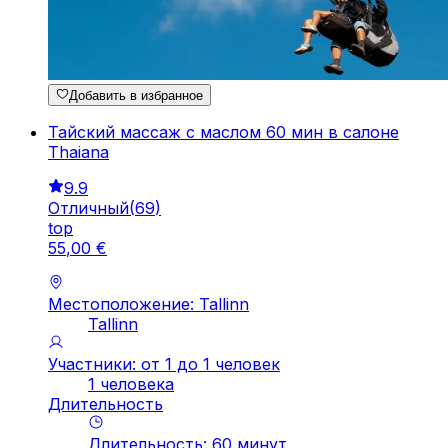
Добавить в избранное
Тайский массаж с маслом 60 мин в салоне
Thaiana
9.9
Отличный
(
69
)
top
55
,
00
€
Местоположение: Tallinn
Tallinn
Участники: от 1 до 1 человек
1 человека
Длительность
Длительность
:
60
минут