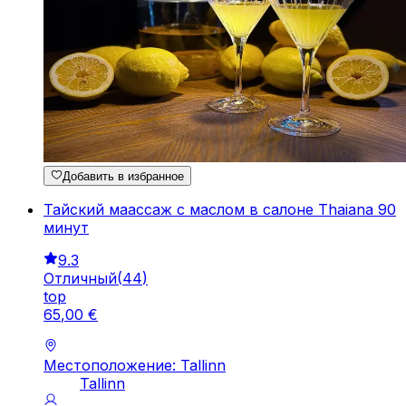
Добавить в избранное
Тайский маaссаж с маслом в салоне Thaiana 90
минут
9.3
Отличный
(
44
)
top
65
,
00
€
Местоположение: Tallinn
Tallinn