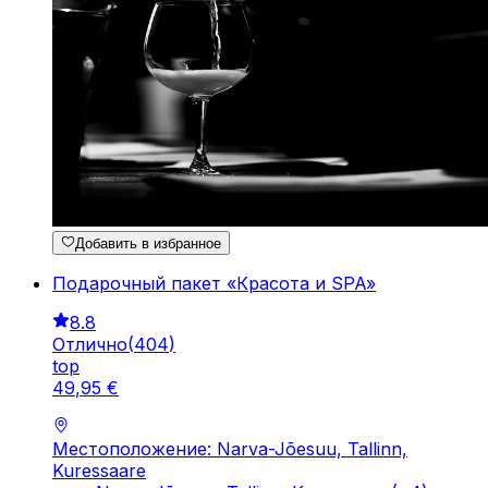
Добавить в избранное
Подарочный пакет «Красота и SPA»
8.8
Отлично
(
404
)
top
49
,
95
€
Местоположение: Narva-Jõesuu, Tallinn,
Kuressaare