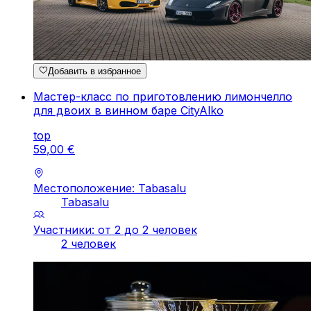
Добавить в избранное
Мастер-класс по приготовлению лимончелло
для двоих в винном баре CityAlko
top
59
,
00
€
Местоположение: Tabasalu
Tabasalu
Участники: от 2 до 2 человек
2 человек