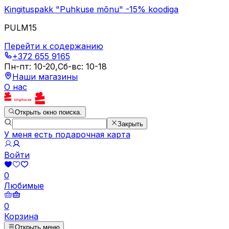
Kingituspakk "Puhkuse mõnu" -15% koodiga
PULM15
Перейти к содержанию
+372 655 9165
Пн-пт
:
10-20
,
Сб-вс
:
10-18
Наши магазины
О нас
Открыть окно поиска.
Закрыть
У меня есть подарочная карта
Войти
0
Любимые
0
Корзина
Открыть меню