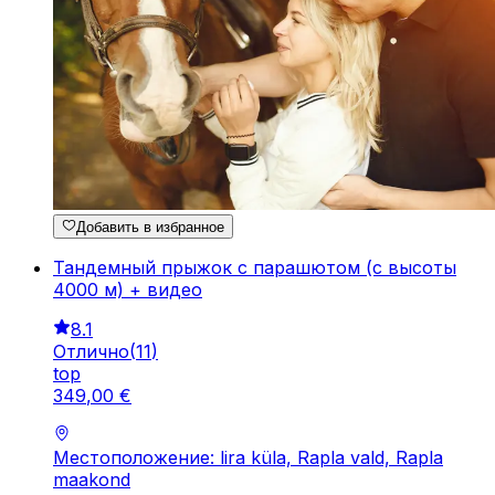
Добавить в избранное
Тандемный прыжок с парашютом (с высоты
4000 м) + видео
8.1
Отлично
(
11
)
top
349
,
00
€
Местоположение: lira küla, Rapla vald, Rapla
maakond