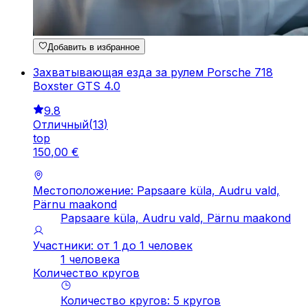
Добавить в избранное
Захватывающая езда за рулем Porsche 718
Boxster GTS 4.0
9.8
Отличный
(
13
)
top
150
,
00
€
Местоположение: Papsaare küla, Audru vald,
Pärnu maakond
Papsaare küla, Audru vald, Pärnu maakond
Участники: от 1 до 1 человек
1 человека
Количество кругов
Количество кругов
:
5
кругов