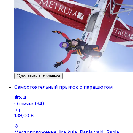
Добавить в избранное
Самостоятельный прыжок с парашютом
8.4
Отлично
(
34
)
top
139
,
00
€
Местоположение: lira küla, Rapla vald, Rapla