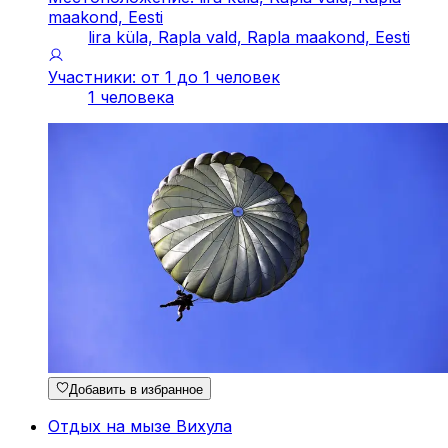
maakond, Eesti
lira küla, Rapla vald, Rapla maakond, Eesti
Участники: от 1 до 1 человек
1 человека
Добавить в избранное
Отдых на мызе Вихула