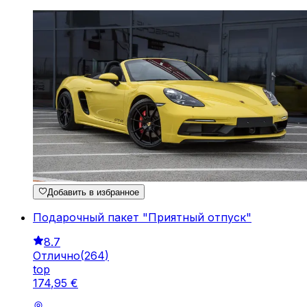
Добавить в избранное
Подарочный пакет "Приятный отпуск"
8.7
Отлично
(
264
)
top
174
,
95
€