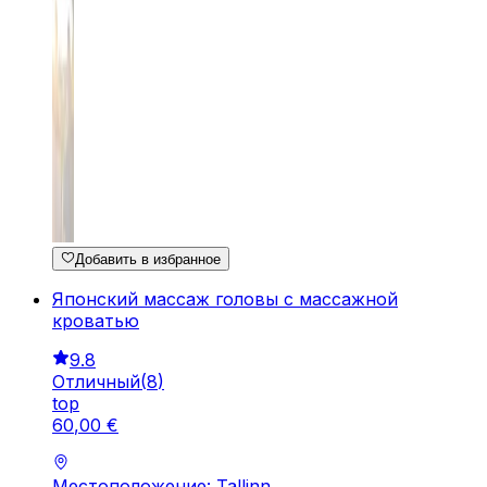
Добавить в избранное
Японский массаж головы с массажной
кроватью
9.8
Отличный
(
8
)
top
60
,
00
€
Местоположение: Tallinn