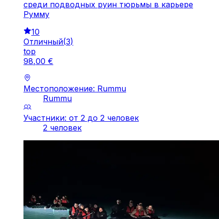
среди подводных руин тюрьмы в карьере
Румму
10
Отличный
(
3
)
top
98
,
00
€
Местоположение: Rummu
Rummu
Участники: от 2 до 2 человек
2 человек