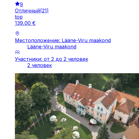
9
Отличный
(
21
)
top
139
,
00
€
Местоположение: Lääne-Viru maakond
Lääne-Viru maakond
Участники: от 2 до 2 человек
2 человек