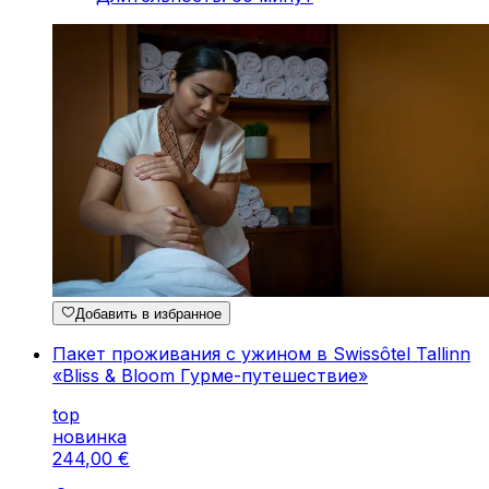
Добавить в избранное
Пакет проживания с ужином в Swissôtel Tallinn
«Bliss & Bloom Гурме-путешествие»
top
новинка
244
,
00
€