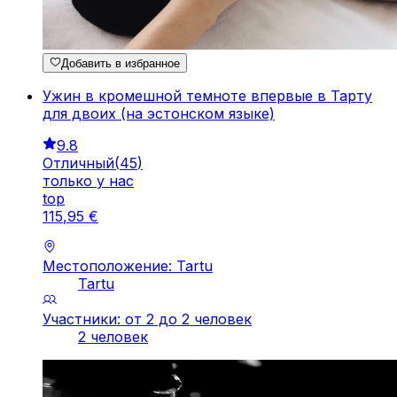
Добавить в избранное
Ужин в кромешной темноте впервые в Тарту
для двоих (на эстонском языке)
9.8
Отличный
(
45
)
только у нас
top
115
,
95
€
Местоположение: Tartu
Tartu
Участники: от 2 до 2 человек
2 человек