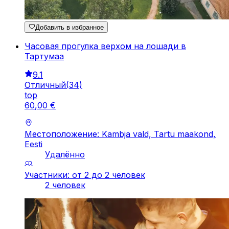
Добавить в избранное
Часовая прогулка верхом на лошади в
Тартумаа
9.1
Отличный
(
34
)
top
60
,
00
€
Местоположение: Kambja vald, Tartu maakond,
Eesti
Удалённо
Участники: от 2 до 2 человек
2 человек