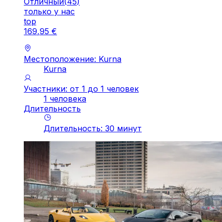
Отличный
(
45
)
только у нас
top
169
,
95
€
Местоположение: Kurna
Kurna
Участники: от 1 до 1 человек
1 человека
Длительность
Длительность
:
30
минут