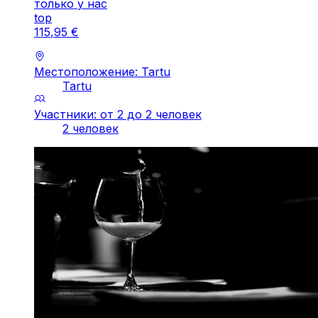
только у нас
top
115
,
95
€
Местоположение: Tartu
Tartu
Участники: от 2 до 2 человек
2 человек