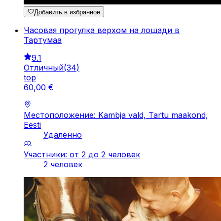
Добавить в избранное
Часовая прогулка верхом на лошади в
Тартумаа
9.1
Отличный
(
34
)
top
60
,
00
€
Местоположение: Kambja vald, Tartu maakond,
Eesti
Удалённо
Участники: от 2 до 2 человек
2 человек