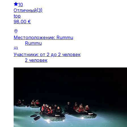
10
Отличный
(
3
)
top
98
,
00
€
Местоположение: Rummu
Rummu
Участники: от 2 до 2 человек
2 человек