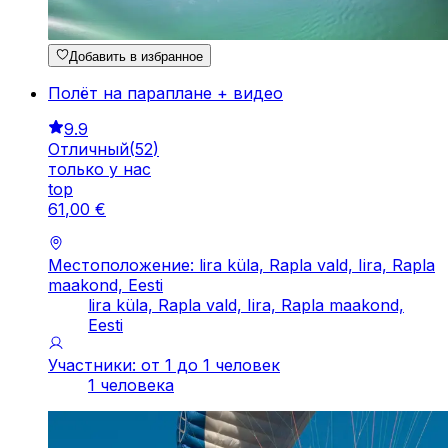
Добавить в избранное
Полёт на параплане + видео
9.9
Отличный
(
52
)
только у нас
top
61
,
00
€
Местоположение: lira küla, Rapla vald, Iira, Rapla
maakond, Eesti
lira küla, Rapla vald, Iira, Rapla maakond,
Eesti
Участники: от 1 до 1 человек
1 человека