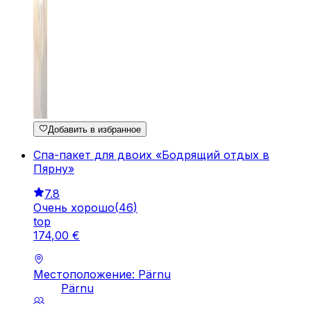
Добавить в избранное
Спа-пакет для двоих «Бодрящий отдых в
Пярну»
7.8
Очень хорошо
(
46
)
top
174
,
00
€
Местоположение: Pärnu
Pärnu