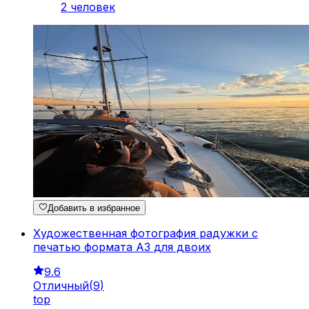
2 человек
Добавить в избранное
Художественная фотография радужки с
печатью формата A3 для двоих
9.6
Отличный
(
9
)
top