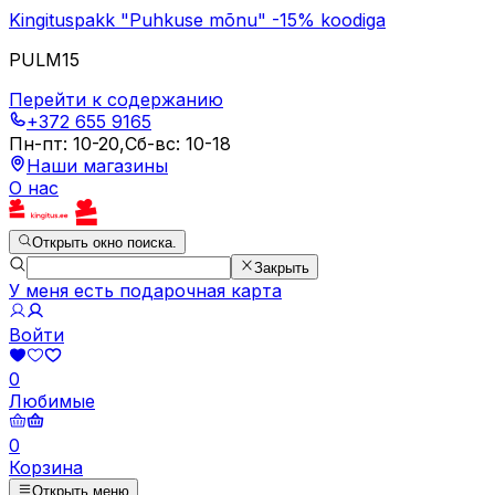
Kingituspakk "Puhkuse mõnu" -15% koodiga
PULM15
Перейти к содержанию
+372 655 9165
Пн-пт
:
10-20
,
Сб-вс
:
10-18
Наши магазины
О нас
Открыть окно поиска.
Закрыть
У меня есть подарочная карта
Войти
0
Любимые
0
Корзина
Открыть меню