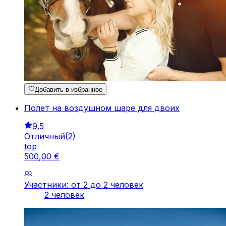
Добавить в избранное
Полет на воздушном шаре для двоих
9.5
Отличный
(
2
)
top
500
,
00
€
Участники: от 2 до 2 человек
2 человек