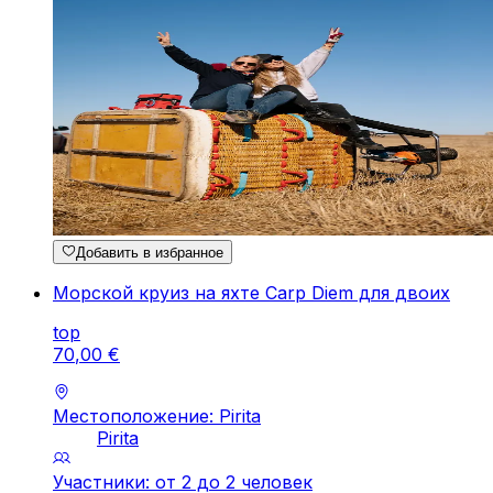
Добавить в избранное
Морской круиз на яхте Carp Diem для двоих
top
70
,
00
€
Местоположение: Pirita
Pirita
Участники: от 2 до 2 человек