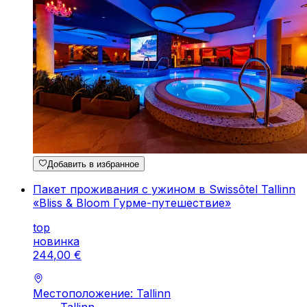
Добавить в избранное
Пакет проживания с ужином в Swissôtel Tallinn
«Bliss & Bloom Гурме-путешествие»
top
новинка
244
,
00
€
Местоположение: Tallinn