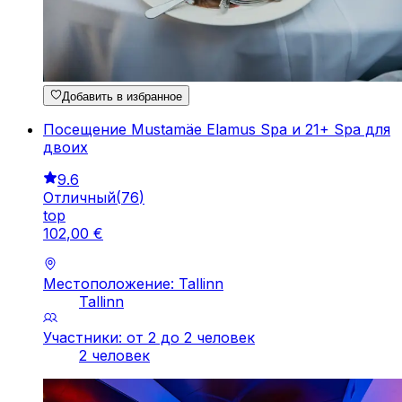
Добавить в избранное
Посещение Mustamäe Elamus Spa и 21+ Spa для
двоих
9.6
Отличный
(
76
)
top
102
,
00
€
Местоположение: Tallinn
Tallinn
Участники: от 2 до 2 человек
2 человек