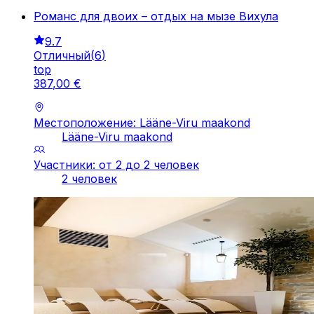
Романс для двоих – отдых на мызе Вихула
9.7
Отличный
(
6
)
top
387
,
00
€
Местоположение: Lääne-Viru maakond
Lääne-Viru maakond
Участники: от 2 до 2 человек
2 человек