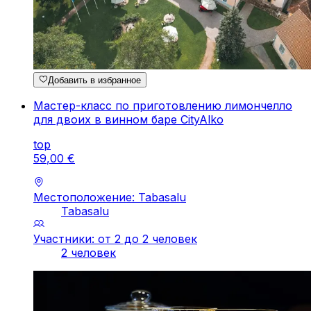
Добавить в избранное
Мастер-класс по приготовлению лимончелло
для двоих в винном баре CityAlko
top
59
,
00
€
Местоположение: Tabasalu
Tabasalu
Участники: от 2 до 2 человек
2 человек