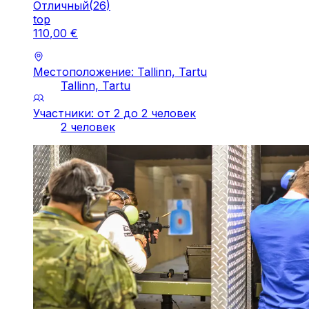
Отличный
(
26
)
top
110
,
00
€
Местоположение: Tallinn, Tartu
Tallinn, Tartu
Участники: от 2 до 2 человек
2 человек