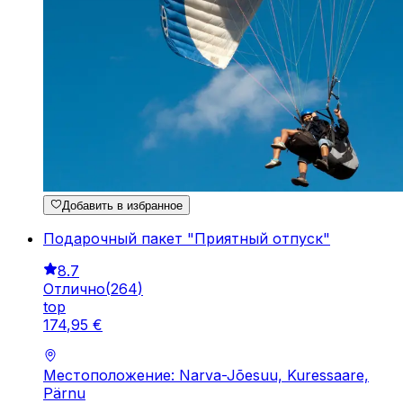
Добавить в избранное
Подарочный пакет "Приятный отпуск"
8.7
Отлично
(
264
)
top
174
,
95
€
Местоположение: Narva-Jõesuu, Kuressaare,
Pärnu