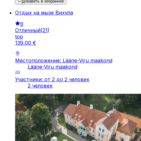
Добавить в избранное
Отдых на мызе Вихула
9
Отличный
(
21
)
top
139
,
00
€
Местоположение: Lääne-Viru maakond
Lääne-Viru maakond
Участники: от 2 до 2 человек
2 человек