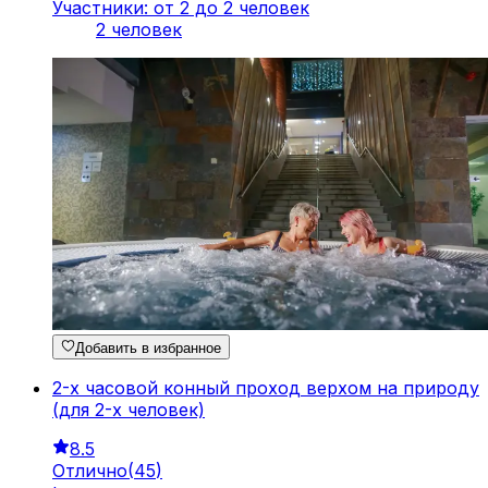
Участники: от 2 до 2 человек
2 человек
Добавить в избранное
2-х часовой конный проход верхом на природу
(для 2-х человек)
8.5
Отлично
(
45
)