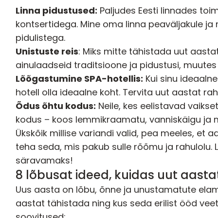
Linna pidustused:
Paljudes Eesti linnades toi
kontsertidega. Mine oma linna peaväljakule ja 
pidulistega.
Unistuste reis
: Miks mitte tähistada uut aastat
ainulaadseid traditsioone ja pidustusi, muutes
Lõõgastumine SPA-hotellis
:
Kui sinu ideaalne
hotell olla ideaalne koht. Tervita uut aastat r
Õdus õhtu kodus:
Neile, kes eelistavad vaiks
kodus – koos lemmikraamatu, vanniskäigu ja 
Ükskõik millise variandi valid, pea meeles, et
teha seda, mis pakub sulle rõõmu ja rahulolu.
säravamaks!
8 lõbusat ideed, kuidas uut aasta
Uus aasta on lõbu, õnne ja unustamatute elamu
aastat tähistada ning kus seda erilist ööd veeta
soovitused: