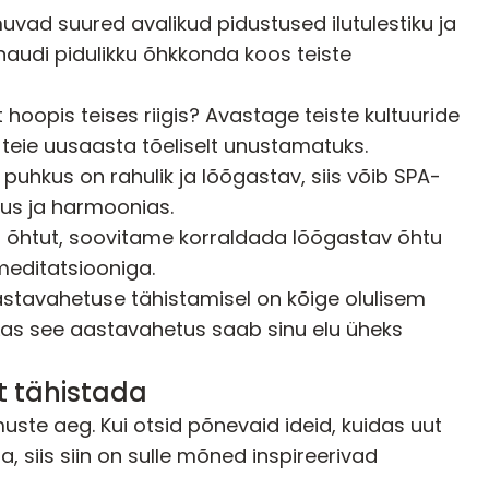
muvad suured avalikud pidustused ilutulestiku ja
naudi pidulikku õhkkonda koos teiste
 hoopis teises riigis? Avastage teiste kultuuride
 teie uusaasta tõeliselt unustamatuks.
 puhkus on rahulik ja lõõgastav, siis võib SPA-
ahus ja harmoonias.
et õhtut, soovitame korraldada lõõgastav õhtu
meditatsiooniga.
 aastavahetuse tähistamisel on kõige olulisem
 Las see aastavahetus saab sinu elu üheks
t tähistada
ste aeg. Kui otsid põnevaid ideid, kuidas uut
, siis siin on sulle mõned inspireerivad