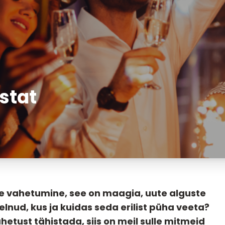
stat
de vahetumine, see on maagia, uute alguste
lnud, kus ja kuidas seda erilist püha veeta?
hetust tähistada, siis on meil sulle mitmeid