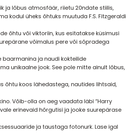
k ja lõbus atmosfäär, riietu 20ndate stiilis,
oma kodul üheks õhtuks muutuda F.S. Fitzgeraldi
 õhtu või viktoriin, kus esitatakse küsimusi
urepärane võimalus pere või sõpradega
 baarmanina ja naudi kokteilide
oma unikaalne jook. See pole mitte ainult lõbus,
 õhtu koos lähedastega, nautides lihtsaid,
no. Võib-olla on aeg vaadata läbi “Harry
õrvale erinevaid hõrgutisi ja jooke suurepärase
sessuaaride ja taustaga fotonurk. Lase igal