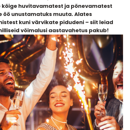
ime kõige huvitavamatest ja põnevamatest
see öö unustamatuks muuta. Alates
istest kuni värvikate pidudeni – siit leiad
 milliseid võimalusi aastavahetus pakub!