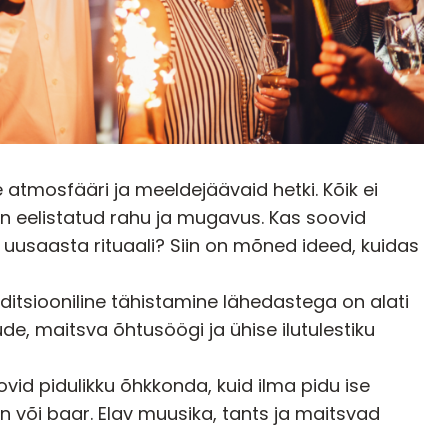
 atmosfääri ja meeldejäävaid hetki. Kõik ei
on eelistatud rahu ja mugavus. Kas soovid
 uusaasta rituaali? Siin on mõned ideed, kuidas
ditsiooniline tähistamine lähedastega on alati
e, maitsva õhtusöögi ja ühise ilutulestiku
ovid pidulikku õhkkonda, kuid ilma pidu ise
n või baar. Elav muusika, tants ja maitsvad