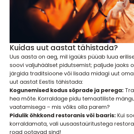
Kuidas uut aastat tähistada?
Uus aasta on aeg, mil igaüks püüab luua erilise
soovi valjuhäälset pidutsemist; paljude jaoks 
järgida traditsioone või lisada midagi uut oma
uut aastat Eestis tähistada:
Kogunemised kodus sõprade ja perega:
Tra
hea mõte. Korraldage pidu temaatiliste mängud
vaatamisega – mis võiks olla parem?
Pidulik õhkkond
restoranis
või baaris:
Kui so
korraldamata, vali uusaastaüritustega restora
road ootavad sind!