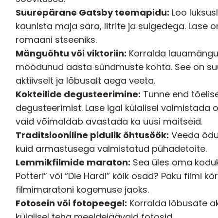
Suurepärane Gatsby teemapidu:
Loo luksusli
kaunista maja sära, litrite ja sulgedega. Lase 
romaani stseeniks.
Mänguõhtu
või viktoriin:
Korralda lauamängude
möödunud aasta sündmuste kohta. See on su
aktiivselt ja lõbusalt aega veeta.
Kokteilide degusteerimine:
Tunne end tõelise
degusteerimist. Lase igal külalisel valmistada 
vaid võimaldab avastada ka uusi maitseid.
Traditsiooniline pidulik õhtusöök:
Veeda õdus
kuid armastusega valmistatud pühadetoite.
Lemmikfilmide maraton:
Sea üles oma koduki
Potteri” või “Die Hardi” kõik osad? Paku filmi k
filmimaratoni kogemuse jaoks.
Fotosein või
fotopeegel:
Korralda lõbusate ak
külalisel teha meeldejäävaid fotosid.