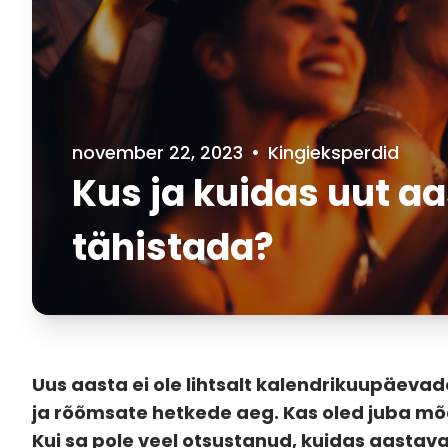
november 22, 2023
•
Kingieksperdid
Kus ja kuidas uut aa
tähistada?
Uus aasta ei ole lihtsalt kalendrikuupäeva
ja rõõmsate hetkede aeg. Kas oled juba mõe
Kui sa pole veel otsustanud, kuidas aastava