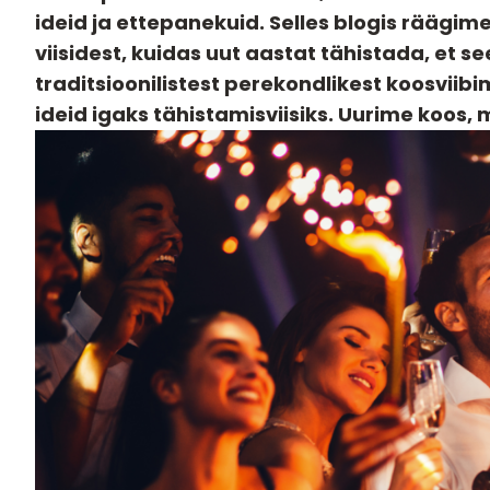
ideid ja ettepanekuid. Selles blogis rääg
viisidest, kuidas uut aastat tähistada, et 
traditsioonilistest perekondlikest koosviibim
ideid igaks tähistamisviisiks. Uurime koos,