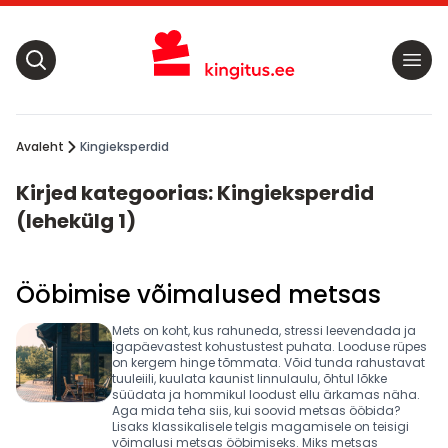
Avaleht
Kingieksperdid
Kirjed kategoorias: Kingieksperdid
(lehekülg 1)
Ööbimise võimalused metsas
Mets on koht, kus rahuneda, stressi leevendada ja
igapäevastest kohustustest puhata. Looduse rüpes
on kergem hinge tõmmata. Võid tunda rahustavat
tuuleiili, kuulata kaunist linnulaulu, õhtul lõkke
süüdata ja hommikul loodust ellu ärkamas näha.
Aga mida teha siis, kui soovid metsas ööbida?
Lisaks klassikalisele telgis magamisele on teisigi
võimalusi metsas ööbimiseks. Miks metsas