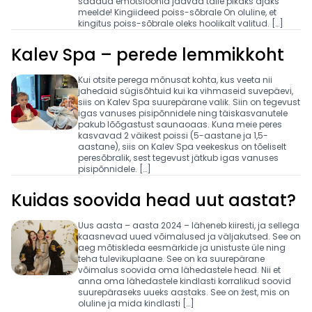
saadud emotsioonid jäävad talle pikaks ajaks
meelde! Kingiideed poiss-sõbrale On oluline, et
kingitus poiss-sõbrale oleks hoolikalt valitud. […]
Kalev Spa – perede lemmikkoht
Kui otsite perega mõnusat kohta, kus veeta nii
jahedaid sügisõhtuid kui ka vihmaseid suvepäevi,
siis on Kalev Spa suurepärane valik. Siin on tegevust
igas vanuses pisipõnnidele ning täiskasvanutele
pakub lõõgastust saunaoaas. Kuna meie peres
kasvavad 2 väikest poissi (5-aastane ja 1,5-
aastane), siis on Kalev Spa veekeskus on tõeliselt
peresõbralik, sest tegevust jätkub igas vanuses
pisipõnnidele. […]
Kuidas soovida head uut aastat?
Uus aasta – aasta 2024 – läheneb kiiresti, ja sellega
kaasnevad uued võimalused ja väljakutsed. See on
aeg mõtiskleda eesmärkide ja unistuste üle ning
teha tulevikuplaane. See on ka suurepärane
võimalus soovida oma lähedastele head. Nii et
anna oma lähedastele kindlasti korralikud soovid
suurepäraseks uueks aastaks. See on žest, mis on
oluline ja mida kindlasti […]