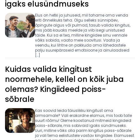
igaks elusündmuseks
Elus on hetki ja juhuseid, mil tahame oma venda
eriti õnnelikuks teha. Olgu selleks sünnipäev,
õpingute algus või pulmad, tasub valida kingitus,
mis jääb kauaks meelde ja viib isegi unistused
täide. Kui sa ei tea, milline kingiidee sinu vennale
võiks sobida, vaata meie soovitusi. Vaata ja
veendu, kui lihtne on pakkuda oma lähedastele
palju suurepäraseid emotsioone ja ainulaadseid
[…]
Kuidas valida kingitust
noormehele, kellel on kõik juba
olemas? Kingiideed poiss-
sõbrale
Kas soovid leida täiuslikku kingitust oma
armsamale? Vali erakordne elamus, mis toob talle
suurt rõõmu! Oleme koostanud mitmeid kingiideid
poiss-sõbrale, mis sobivaid igaks sündmuseks.
Uuri, milline võiks olla parim kingitus poiss-sõbrale
ja vali tema eelistustele vastav kingiidee. Elamusest