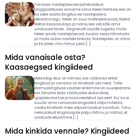
Tänases naistepäevale pühendatud
blogipostituses anname sõna Heleri Hankole, kes on
ka selle aasta Kingitus.ee naistepäeva
reklaamnägu. Heleri on suur matkaentusiast, Näkid
Metsa kaasasutaja ja naine, kes viib kõik oma
unistused täide. Järgnevalt saadki lugeda, mida
Heleri arvab naistepäevast, kuidas seda tähistada
ja mida üldse naistele kinkida. Naistepäev on sõna
ja ka päev, mis minus juba […]
Mida vanaisale osta?
Kaasaegsed kingiideed
Meie kõigi elus on inimesi, kes väärivad erilist
kingitust ja vanaisa on kindlasti üks neist. Talle
elamuskingituse vautšeri kinkimine on suurepärane
viis tänada teda väärtuslike elutundide,
igapäevase toe ja koosveedetud aja eest. Kui sa ei
suuda oma vanaisale kingiideid välja mõelda,
vaata kindlasti meie allpool toodud soovitusi. Tänu
neile pakud kingisaajale palju rõõmu ja näitad, et
unistuste elluviimine […]
Mida kinkida vennale? Kingiideed