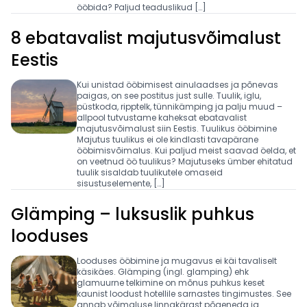
ööbida? Paljud teaduslikud […]
8 ebatavalist majutusvõimalust
Eestis
Kui unistad ööbimisest ainulaadses ja põnevas
paigas, on see postitus just sulle. Tuulik, iglu,
püstkoda, ripptelk, tünnikämping ja palju muud –
allpool tutvustame kaheksat ebatavalist
majutusvõimalust siin Eestis. Tuulikus ööbimine
Majutus tuulikus ei ole kindlasti tavapärane
ööbimisvõimalus. Kui paljud meist saavad öelda, et
on veetnud öö tuulikus? Majutuseks ümber ehitatud
tuulik sisaldab tuulikutele omaseid
sisustuselemente, […]
Glämping – luksuslik puhkus
looduses
Looduses ööbimine ja mugavus ei käi tavaliselt
käsikäes. Glämping (ingl. glamping) ehk
glamuurne telkimine on mõnus puhkus keset
kaunist loodust hotellile sarnastes tingimustes. See
annab võimaluse linnakärast põgeneda ja