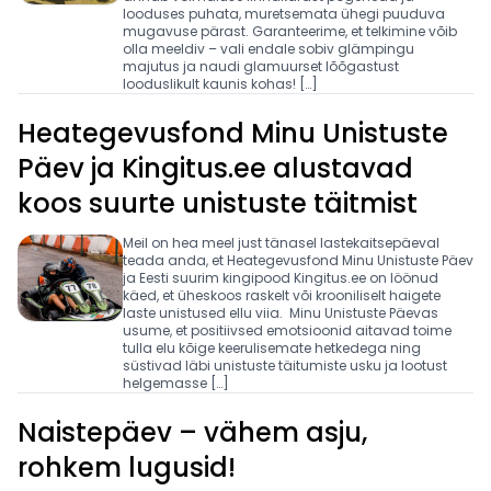
looduses puhata, muretsemata ühegi puuduva
mugavuse pärast. Garanteerime, et telkimine võib
olla meeldiv – vali endale sobiv glämpingu
majutus ja naudi glamuurset lõõgastust
looduslikult kaunis kohas! […]
Heategevusfond Minu Unistuste
Päev ja Kingitus.ee alustavad
koos suurte unistuste täitmist
Meil on hea meel just tänasel lastekaitsepäeval
teada anda, et Heategevusfond Minu Unistuste Päev
ja Eesti suurim kingipood Kingitus.ee on löönud
käed, et üheskoos raskelt või krooniliselt haigete
laste unistused ellu viia. Minu Unistuste Päevas
usume, et positiivsed emotsioonid aitavad toime
tulla elu kõige keerulisemate hetkedega ning
süstivad läbi unistuste täitumiste usku ja lootust
helgemasse […]
Naistepäev – vähem asju,
rohkem lugusid!