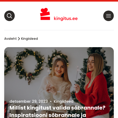
Avaleht
Kingiideed
detsember 29, 2023
•
Kingiideed
Millist kingitust valida sõbrannale?
Inspiratsiooni sõbrannale ja