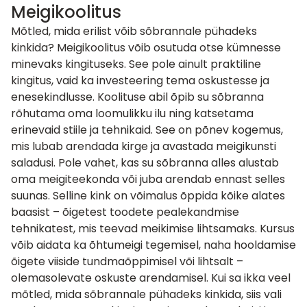
Meigikoolitus
Mõtled, mida erilist võib sõbrannale pühadeks
kinkida?
Meigikoolitus
võib osutuda otse kümnesse
minevaks kingituseks. See pole ainult praktiline
kingitus, vaid ka investeering tema oskustesse ja
enesekindlusse. Koolituse abil õpib su sõbranna
rõhutama oma loomulikku ilu ning katsetama
erinevaid stiile ja tehnikaid. See on põnev kogemus,
mis lubab arendada kirge ja avastada meigikunsti
saladusi. Pole vahet, kas su sõbranna alles alustab
oma meigiteekonda või juba arendab ennast selles
suunas. Selline kink on võimalus õppida kõike alates
baasist – õigetest toodete pealekandmise
tehnikatest, mis teevad meikimise lihtsamaks. Kursus
võib aidata ka õhtumeigi tegemisel, naha hooldamise
õigete viiside tundmaõppimisel või lihtsalt –
olemasolevate oskuste arendamisel. Kui sa ikka veel
mõtled, mida sõbrannale pühadeks kinkida, siis vali