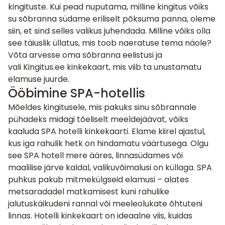
kingituste. Kui pead nuputama, milline kingitus võiks
su sõbranna südame eriliselt põksuma panna, oleme
siin, et sind selles valikus juhendada. Milline võiks olla
see täiuslik üllatus, mis toob naeratuse tema näole?
Võta arvesse oma sõbranna eelistusi ja
vali
Kingitus.ee
kinkekaart, mis viib ta unustamatu
elamuse juurde.
Ööbimine SPA-hotellis
Mõeldes kingitusele, mis pakuks sinu sõbrannale
pühadeks midagi tõeliselt meeldejäävat, võiks
kaaluda
SPA hotelli kinkekaarti
. Elame kiirel ajastul,
kus iga rahulik hetk on hindamatu väärtusega. Olgu
see SPA hotell mere ääres, linnasüdames või
maalilise järve kaldal, valikuvõimalusi on küllaga. SPA
puhkus pakub mitmekülgseid elamusi – alates
metsaradadel matkamisest kuni rahulike
jalutuskäikudeni rannal või meeleolukate õhtuteni
linnas. Hotelli kinkekaart on ideaalne viis, kuidas