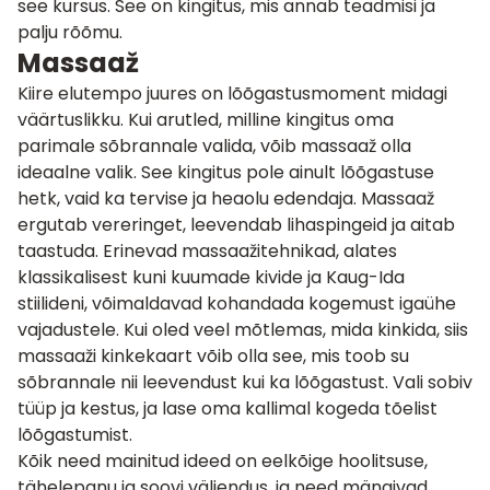
see kursus. See on kingitus, mis annab teadmisi ja
palju rõõmu.
Massaaž
Kiire elutempo juures on lõõgastusmoment midagi
väärtuslikku. Kui arutled, milline kingitus oma
parimale sõbrannale valida, võib massaaž olla
ideaalne valik. See kingitus pole ainult lõõgastuse
hetk, vaid ka tervise ja heaolu edendaja. Massaaž
ergutab vereringet, leevendab lihaspingeid ja aitab
taastuda. Erinevad massaažitehnikad, alates
klassikalisest kuni kuumade kivide ja Kaug-Ida
stiilideni, võimaldavad kohandada kogemust igaühe
vajadustele. Kui oled veel mõtlemas, mida kinkida, siis
massaaži kinkekaart võib olla see, mis toob su
sõbrannale nii leevendust kui ka lõõgastust. Vali sobiv
tüüp ja kestus, ja lase oma kallimal kogeda tõelist
lõõgastumist.
Kõik need mainitud ideed on eelkõige hoolitsuse,
tähelepanu ja soovi väljendus, ja need mängivad