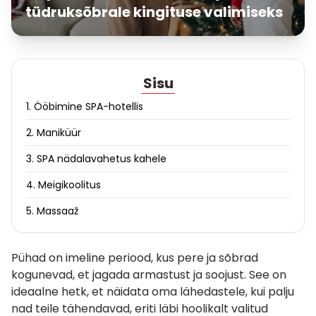
tüdruksõbrale kingituse valimiseks
Sisu
1. Ööbimine SPA-hotellis
2. Maniküür
3. SPA nädalavahetus kahele
4. Meigikoolitus
5. Massaaž
Pühad on imeline periood, kus pere ja sõbrad
kogunevad, et jagada armastust ja soojust. See on
ideaalne hetk, et näidata oma lähedastele, kui palju
nad teile tähendavad, eriti läbi hoolikalt valitud