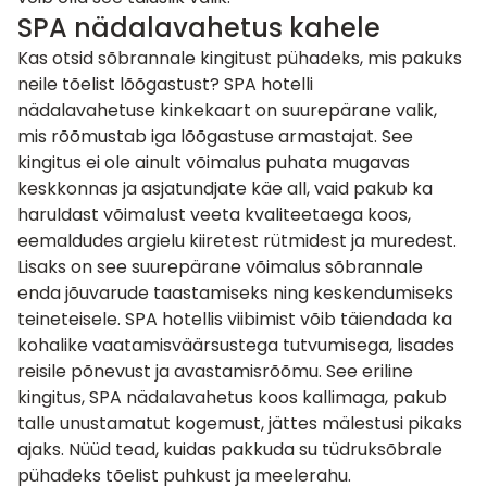
SPA nädalavahetus kahele
Kas otsid sõbrannale kingitust pühadeks, mis pakuks
neile tõelist lõõgastust? SPA hotelli
nädalavahetuse
kinkekaart
on suurepärane valik,
mis rõõmustab iga lõõgastuse armastajat. See
kingitus ei ole ainult võimalus puhata mugavas
keskkonnas ja asjatundjate käe all, vaid pakub ka
haruldast võimalust veeta kvaliteetaega koos,
eemaldudes argielu kiiretest rütmidest ja muredest.
Lisaks on see suurepärane võimalus sõbrannale
enda jõuvarude taastamiseks ning keskendumiseks
teineteisele. SPA hotellis viibimist võib täiendada ka
kohalike vaatamisväärsustega tutvumisega, lisades
reisile põnevust ja avastamisrõõmu. See eriline
kingitus, SPA nädalavahetus koos kallimaga, pakub
talle unustamatut kogemust, jättes mälestusi pikaks
ajaks. Nüüd tead, kuidas pakkuda su tüdruksõbrale
pühadeks tõelist puhkust ja meelerahu.