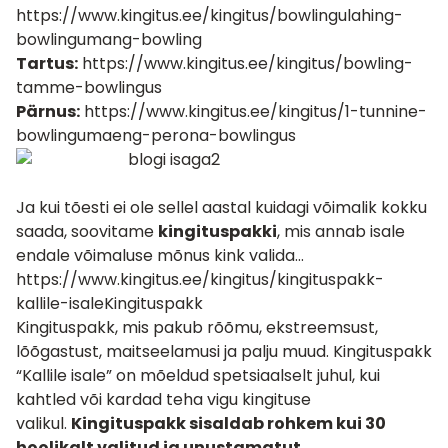
https://www.kingitus.ee/kingitus/bowlingulahing-
bowlingumang-bowling
Tartus:
https://www.kingitus.ee/kingitus/bowling-
tamme-bowlingus
Pärnus:
https://www.kingitus.ee/kingitus/1-tunnine-
bowlingumaeng-perona-bowlingus
Ja kui tõesti ei ole sellel aastal kuidagi võimalik kokku
saada, soovitame
kingituspakki
, mis annab isale
endale võimaluse mõnus kink valida…
https://www.kingitus.ee/kingitus/kingituspakk-
kallile-isaleKingituspakk
Kingituspakk, mis pakub rõõmu, ekstreemsust,
lõõgastust, maitseelamusi ja palju muud. Kingituspakk
“Kallile isale” on mõeldud spetsiaalselt juhul, kui
kahtled või kardad teha vigu kingituse
valikul.
Kingituspakk sisaldab rohkem kui 30
hoolikalt valitud ja unustamatut