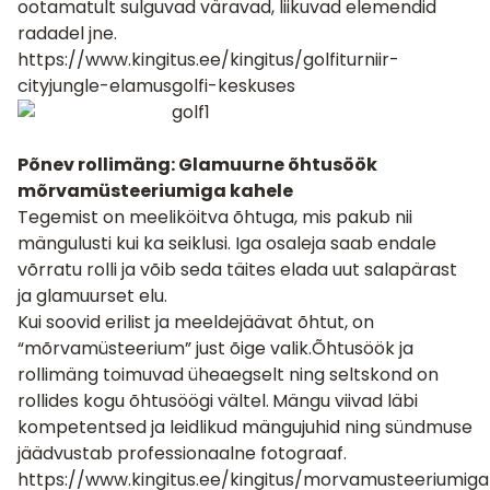
ootamatult sulguvad väravad, liikuvad elemendid
radadel jne.
https://www.kingitus.ee/kingitus/golfiturniir-
cityjungle-elamusgolfi-keskuses
Põnev rollimäng: Glamuurne õhtusöök
mõrvamüsteeriumiga kahele
Tegemist on meeliköitva õhtuga, mis pakub nii
mängulusti kui ka seiklusi. Iga osaleja saab endale
võrratu rolli ja võib seda täites elada uut salapärast
ja glamuurset elu.
Kui soovid erilist ja meeldejäävat õhtut, on
“mõrvamüsteerium” just õige valik.Õhtusöök ja
rollimäng toimuvad üheaegselt ning seltskond on
rollides kogu õhtusöögi vältel.
Mängu viivad läbi
kompetentsed ja leidlikud mängujuhid ning sündmuse
jäädvustab professionaalne fotograaf.
https://www.kingitus.ee/kingitus/morvamusteeriumiga