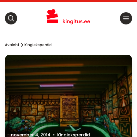
Avaleht
Kingieksperdid
november 4, 2014
•
Kingieksperdid