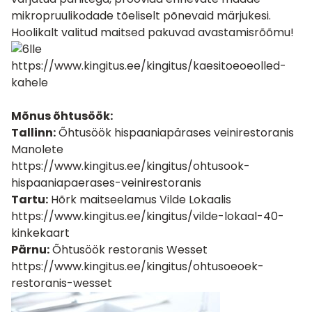
mikropruulikodade tõeliselt põnevaid märjukesi.
Hoolikalt valitud maitsed pakuvad avastamisrõõmu!
https://www.kingitus.ee/kingitus/kaesitoeoeolled-
kahele
Mõnus õhtusöök:
Tallinn:
Õhtusöök hispaaniapärases veinirestoranis
Manolete
https://www.kingitus.ee/kingitus/ohtusook-
hispaaniapaerases-veinirestoranis
Tartu:
Hõrk maitseelamus Vilde Lokaalis
https://www.kingitus.ee/kingitus/vilde-lokaal-40-
kinkekaart
Pärnu:
Õhtusöök restoranis Wesset
https://www.kingitus.ee/kingitus/ohtusoeoek-
restoranis-wesset