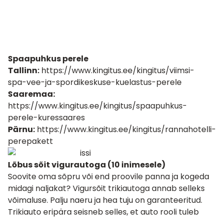
Spaapuhkus perele
Tallinn:
https://www.kingitus.ee/kingitus/viimsi-
spa-vee-ja-spordikeskuse-kuelastus-perele
Saaremaa:
https://www.kingitus.ee/kingitus/spaapuhkus-
perele-kuressaares
Pärnu:
https://www.kingitus.ee/kingitus/rannahotelli-
perepakett
Lõbus sõit vigurautoga (10 inimesele)
Soovite oma sõpru või end proovile panna ja kogeda
midagi naljakat? Vigursõit trikiautoga annab selleks
võimaluse. Palju naeru ja hea tuju on garanteeritud.
Trikiauto eripära seisneb selles, et auto rooli tuleb