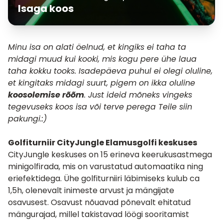
Isaga koos
Minu isa on alati öelnud, et kingiks ei taha ta
midagi muud kui kooki, mis kogu pere ühe laua
taha kokku tooks. Isadepäeva puhul ei olegi oluline,
et kingitaks midagi suurt, pigem on ikka oluline
koosolemise rõõm
. Just ideid mõneks vingeks
tegevuseks koos isa või terve perega Teile siin
pakungi.:)
Golfiturniir CityJungle Elamusgolfi keskuses
CityJungle keskuses on 15 erineva keerukusastmega
minigolfirada, mis on varustatud automaatika ning
eriefektidega. Ühe golfiturniiri läbimiseks kulub ca
1,5h, olenevalt inimeste arvust ja mängijate
osavusest. Osavust nõuavad põnevalt ehitatud
mängurajad, millel takistavad löögi sooritamist