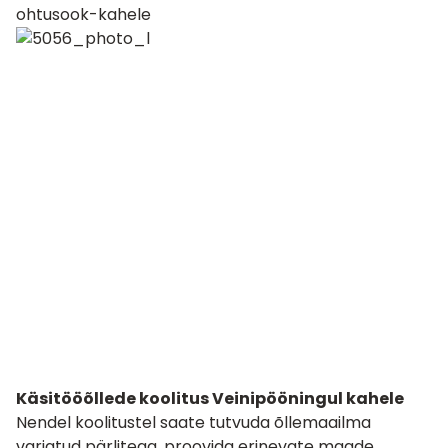
ohtusook-kahele
Käsitööõllede koolitus Veinipööningul kahele
Nendel koolitustel saate tutvuda õllemaailma
varjatud pärlitega, proovida erinevate maade