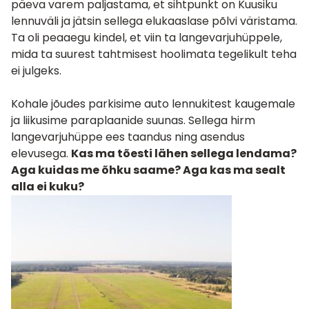
päeva varem paljastama, et sihtpunkt on Kuusiku
lennuväli ja jätsin sellega elukaaslase põlvi väristama.
Ta oli peaaegu kindel, et viin ta langevarjuhüppele,
mida ta suurest tahtmisest hoolimata tegelikult teha
ei julgeks.
Kohale jõudes parkisime auto lennukitest kaugemale
ja liikusime paraplaanide suunas. Sellega hirm
langevarjuhüppe ees taandus ning asendus
elevusega.
Kas ma tõesti lähen sellega lendama?
Aga kuidas me õhku saame? Aga kas ma sealt
alla ei kuku?