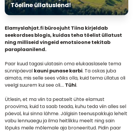
Tõeline üllatuslend!
Elamyslahjat.fi büroojuht Tiina kirjeldab
seekordses blogis, kuidas teha tõelist üllatust
ning milliseid vingeid emotsioone tekitab
paraplaanilend
.
Paar kuud tagasi ulatasin oma elukaaslasele tema
sünnipäeval
kauni punase karbi
. Ta oskas juba
aimata, mis selle sees võiks olla, kuid tema üllatus oli
veelgi suurem kui see oli….
Tühi
.
Ütlesin, et ma viin ta peatselt ühte elamust
proovima, kuid ta saab teada, kuhu teda viin alles sel
päeval, kui sinna lähme. Jälgisin teenuspakkuja lehelt
vabu lennuaegu ja ilma heitlikku meelt ning sain
lõpuks meile mõlemale aja broneeritud. Pidin paar