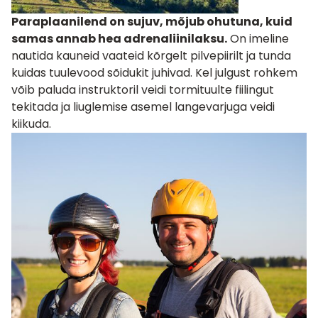
Paraplaanilend on sujuv, mõjub ohutuna, kuid
samas annab hea adrenaliinilaksu.
On imeline
nautida kauneid vaateid kõrgelt pilvepiirilt ja tunda
kuidas tuulevood sõidukit juhivad. Kel julgust rohkem
võib paluda instruktoril veidi tormituulte fiilingut
tekitada ja liuglemise asemel langevarjuga veidi
kiikuda.