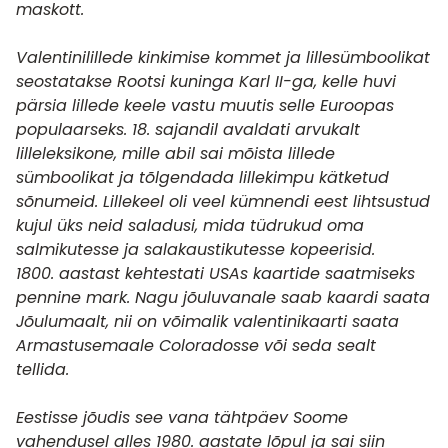
maskott.
Valentinilillede kinkimise kommet ja lillesümboolikat
seostatakse Rootsi kuninga Karl II-ga, kelle huvi
pärsia lillede keele vastu muutis selle Euroopas
populaarseks. 18. sajandil avaldati arvukalt
lilleleksikone, mille abil sai mõista lillede
sümboolikat ja tõlgendada lillekimpu kätketud
sõnumeid. Lillekeel oli veel kümnendi eest lihtsustud
kujul üks neid saladusi, mida tüdrukud oma
salmikutesse ja salakaustikutesse kopeerisid.
1800. aastast kehtestati USAs kaartide saatmiseks
pennine mark. Nagu jõuluvanale saab kaardi saata
Jõulumaalt, nii on võimalik valentinikaarti saata
Armastusemaale Coloradosse või seda sealt
tellida.
Eestisse jõudis see vana tähtpäev Soome
vahendusel alles 1980. aastate lõpul ja sai siin