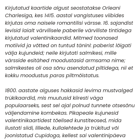
Kirjutatud kaartide algust seostatakse Orleani
Charlesiga, kes 1415. aastal vangistuses viibides
kirjutas oma naisele romantilisi värsse. 16. sajandist
levisid laialt värvilisele paberile värviliste tintidega
kirjutatud valentinikaardid. Mitmed toonased
motiivid ja võtted on tuntud tänini: paberist lõigati
välja kujundeid; neile kirjutati salmikesi, mille
värsside esitähed moodustasid armsama nime;
salmikestes oli osa sõnu asendatud piltidega, nii et
kokku moodustus paras piltmõistatus.
1800. aastate alguses hakkasid levima mustvalged
trükikaardid, mis muutusid kiiresti väga
populaarseks, sest sel ajal polnud tunnete otsesõnu
väljendamine kombekas. Pikapeale kujunesid
valentinikaartidest tõelised kunstiteosed, mida
ilustati siidi, lillede, kullalehtede ja trükitud või
joonistatud Cupidoga, kellest sai valentinipäeva