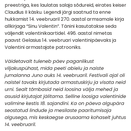
preestriga, kes laulatas salaja sõdureid, eirates keiser
Claudius II käsku. Legendi järgi saatnud ta enne
hukkamist 14. veebruaril 270. aastal armsamale kirja
allkirjaga “Sinu Valentin”. Tänini kasutatakse seda
väljendit valentinikaartidel. 496. aastal nimetas
paavst Gelasius 14. veebruari valentinipäevaks ja
Valentini armastajate patrooniks.
Väidetavalt tuleneb päev paganlikust
viljakuspühast, mida peeti abielu ja naiste
jumalanna Juno auks 14. veebruaril. Festivali ajal oli
naistel tavaks kirjutada armastuskirju ja visata neid
urni. Sealt tõmbasid neid loosina välja mehed ja
asusid kirjutajat jälitama. Selline loosiga valentinide
valimine kestis 18. sajandini. Ka on päeva algupära
seostatud lindude ja mesilaste paaritumisaja
algusega, mis keskaegse arusaama kohaselt juhtus
14. veebruaril.